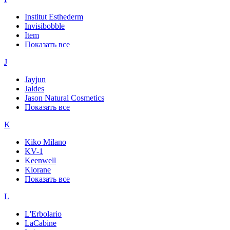
Institut Esthederm
Invisibobble
Item
Показать все
J
Jayjun
Jaldes
Jason Natural Cosmetics
Показать все
K
Kiko Milano
KV-1
Keenwell
Klorane
Показать все
L
L'Erbolario
LaCabine