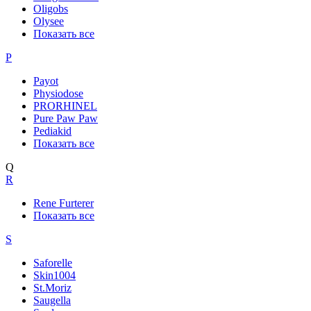
Oligobs
Olysee
Показать все
P
Payot
Physiodose
PRORHINEL
Pure Paw Paw
Pediakid
Показать все
Q
R
Rene Furterer
Показать все
S
Saforelle
Skin1004
St.Moriz
Saugella