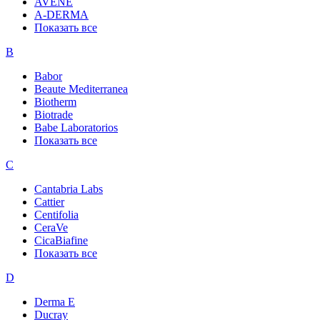
AVENE
A-DERMA
Показать все
B
Babor
Beaute Mediterranea
Biotherm
Biotrade
Babe Laboratorios
Показать все
C
Cantabria Labs
Cattier
Centifolia
CeraVe
CicaBiafine
Показать все
D
Derma E
Ducray