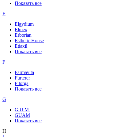
Показать все
E
Elgydium
Elmex
Erborian
Esthetic House
Etiaxil
Показать все
F
Farmavita
Furterer
Filorga
Показать все
G
G.U.M.
GUAM
Показать все
H
I