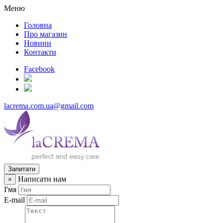
Меню
Головна
Про магазин
Новини
Контакти
Facebook
lacrema.com.ua@gmail.com
Запитати
Написати нам
×
І'мя
E-mail