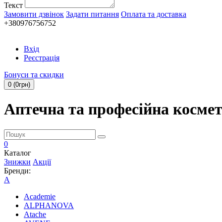
Текст
Замовити дзвінок
Задати питання
Оплата та доставка
+380976756752
Вхід
Реєстрація
Бонуси та скидки
0 (0грн)
Аптечна та професійна косме
0
Каталог
Знижки
Акції
Бренди:
A
Academie
ALPHANOVA
Atache