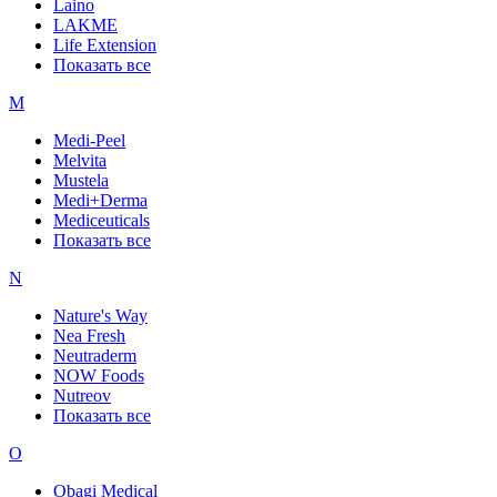
Laino
LAKME
Life Extension
Показать все
M
Medi-Peel
Melvita
Mustela
Medi+Derma
Mediceuticals
Показать все
N
Nature's Way
Nea Fresh
Neutraderm
NOW Foods
Nutreov
Показать все
O
Obagi Medical