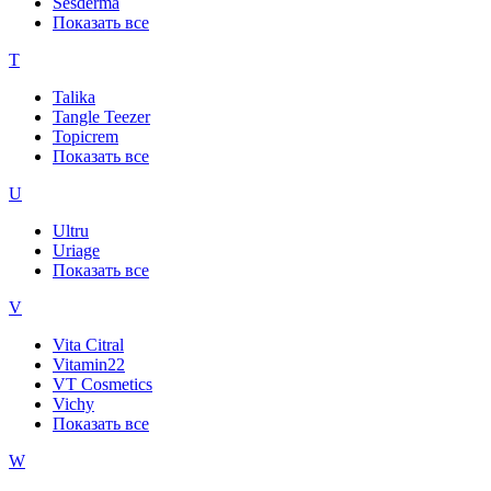
Sesderma
Показать все
T
Talika
Tangle Teezer
Topicrem
Показать все
U
Ultru
Uriage
Показать все
V
Vita Citral
Vitamin22
VT Cosmetics
Vichy
Показать все
W