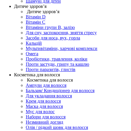
Шамуні для дітей
Дитяче здоров’я
Дитяче здоров’я
Вітамін D
Вітамін С
Вітаміни групи В, залізо
Для сну, заспокоєння, зняття стресу
Засоби для носа, вух, горла
Кальцій
Мультивітаміни, харчові комплекси
Омега
Пробіотики, травлення, коліки
Проти застуди, грипу та кашлю
Проти паразитів, глистів
Косметика для волосся
Косметика для волосся
Ампули для волосся
Бальзам/ Кондиціонер для волосся
Для укладання волосся
Крем для волосся
Маска для волосся
Мус для волос
Набори для волосся
Незмивний догляд
Олія / рідкий шовк для волосся