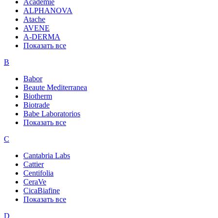
Academie
ALPHANOVA
Atache
AVENE
A-DERMA
Показать все
B
Babor
Beaute Mediterranea
Biotherm
Biotrade
Babe Laboratorios
Показать все
C
Cantabria Labs
Cattier
Centifolia
CeraVe
CicaBiafine
Показать все
D