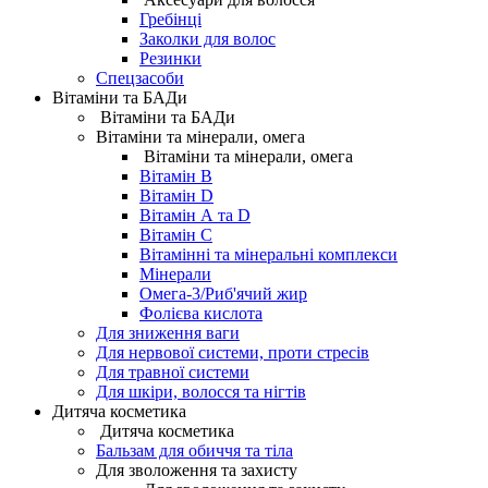
Гребінці
Заколки для волос
Резинки
Спецзасоби
Вітаміни та БАДи
Вітаміни та БАДи
Вітаміни та мінерали, омега
Вітаміни та мінерали, омега
Вітамін B
Вітамін D
Вітамін А та D
Вітамін С
Вітамінні та мінеральні комплекси
Мінерали
Омега-3/Риб'ячий жир
Фолієва кислота
Для зниження ваги
Для нервової системи, проти стресів
Для травної системи
Для шкіри, волосся та нігтів
Дитяча косметика
Дитяча косметика
Бальзам для обиччя та тіла
Для зволоження та захисту