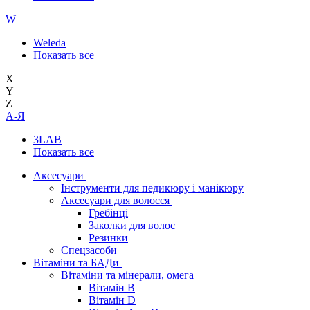
W
Weleda
Показать все
X
Y
Z
А-Я
3LAB
Показать все
Аксесуари
Інструменти для педикюру і манікюру
Аксесуари для волосся
Гребінці
Заколки для волос
Резинки
Спецзасоби
Вітаміни та БАДи
Вітаміни та мінерали, омега
Вітамін B
Вітамін D