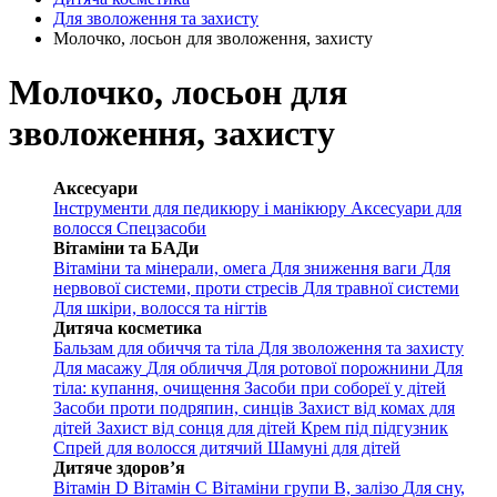
Для зволоження та захисту
Молочко, лосьон для зволоження, захисту
Молочко, лосьон для
зволоження, захисту
Аксесуари
Інструменти для педикюру і манікюру
Аксесуари для
волосся
Спецзасоби
Вітаміни та БАДи
Вітаміни та мінерали, омега
Для зниження ваги
Для
нервової системи, проти стресів
Для травної системи
Для шкіри, волосся та нігтів
Дитяча косметика
Бальзам для обиччя та тіла
Для зволоження та захисту
Для масажу
Для обличчя
Для ротової порожнини
Для
тіла: купання, очищення
Засоби при собореї у дітей
Засоби проти подряпин, синців
Захист від комах для
дітей
Захист від сонця для дітей
Крем під підгузник
Спрей для волосся дитячий
Шамуні для дітей
Дитяче здоров’я
Вітамін D
Вітамін С
Вітаміни групи В, залізо
Для сну,