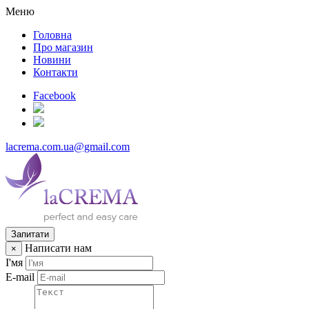
Меню
Головна
Про магазин
Новини
Контакти
Facebook
lacrema.com.ua@gmail.com
Запитати
Написати нам
×
І'мя
E-mail