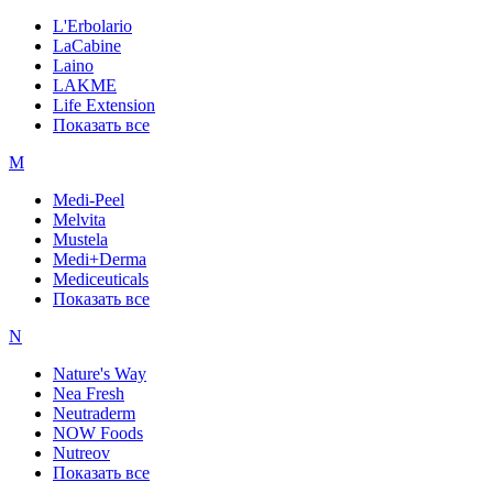
L'Erbolario
LaCabine
Laino
LAKME
Life Extension
Показать все
M
Medi-Peel
Melvita
Mustela
Medi+Derma
Mediceuticals
Показать все
N
Nature's Way
Nea Fresh
Neutraderm
NOW Foods
Nutreov
Показать все