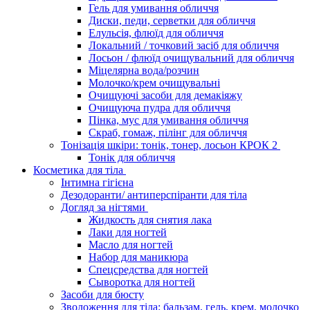
Гель для умивання обличчя
Диски, педи, серветки для обличчя
Елульсія, флюїд для обличчя
Локальний / точковий засіб для обличчя
Лосьон / флюїд очищувальний для обличчя
Міцелярна вода/розчин
Молочко/крем очищувальні
Очищуючі засоби для демакіяжу
Очищуюча пудра для обличчя
Пінка, мус для умивання обличчя
Скраб, гомаж, пілінг для обличчя
Тонізація шкіри: тонік, тонер, лосьон КРОК 2
Тонік для обличчя
Косметика для тіла
Інтимна гігієна
Дезодоранти/ антиперспіранти для тіла
Догляд за нігтями
Жидкость для снятия лака
Лаки для ногтей
Масло для ногтей
Набор для маникюра
Спецсредства для ногтей
Сыворотка для ногтей
Засоби для бюсту
Зволоження для тіла: бальзам, гель, крем, молочко