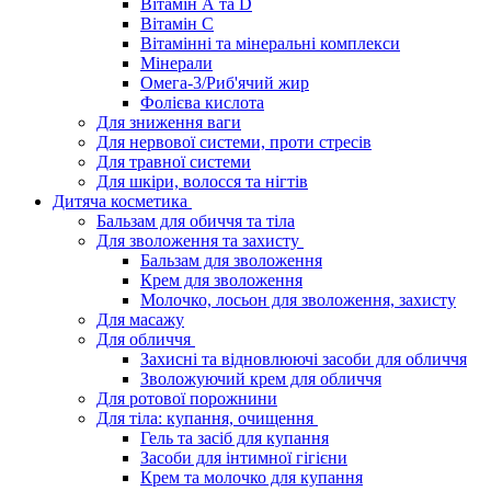
Вітамін А та D
Вітамін С
Вітамінні та мінеральні комплекси
Мінерали
Омега-3/Риб'ячий жир
Фолієва кислота
Для зниження ваги
Для нервової системи, проти стресів
Для травної системи
Для шкіри, волосся та нігтів
Дитяча косметика
Бальзам для обиччя та тіла
Для зволоження та захисту
Бальзам для зволоження
Крем для зволоження
Молочко, лосьон для зволоження, захисту
Для масажу
Для обличчя
Захисні та відновлюючі засоби для обличчя
Зволожуючий крем для обличчя
Для ротової порожнини
Для тіла: купання, очищення
Гель та засіб для купання
Засоби для інтимної гігієни
Крем та молочко для купання