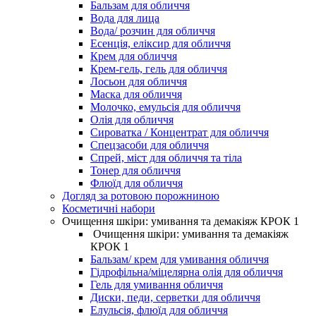
Бальзам для обличчя
Вода для лица
Вода/ розчин для обличчя
Есенція, еліксир для обличчя
Крем для обличчя
Крем-гель, гель для обличчя
Лосьон для обличчя
Маска для обличчя
Молочко, емульсія для обличчя
Олія для обличчя
Сироватка / Концентрат для обличчя
Спецзасоби для обличчя
Спрей, міст для обличчя та тіла
Тонер для обличчя
Флюїд для обличчя
Догляд за ротовою порожниною
Косметичні набори
Очищення шкіри: умивання та демакіяж КРОК 1
Очищення шкіри: умивання та демакіяж
КРОК 1
Бальзам/ крем для умивання обличчя
Гідрофільна/міцелярна олія для обличчя
Гель для умивання обличчя
Диски, педи, серветки для обличчя
Елульсія, флюїд для обличчя