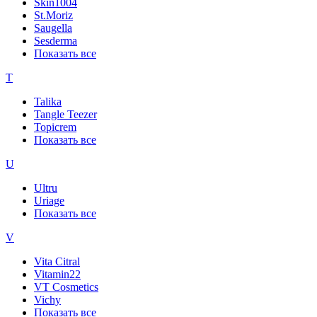
Skin1004
St.Moriz
Saugella
Sesderma
Показать все
T
Talika
Tangle Teezer
Topicrem
Показать все
U
Ultru
Uriage
Показать все
V
Vita Citral
Vitamin22
VT Cosmetics
Vichy
Показать все