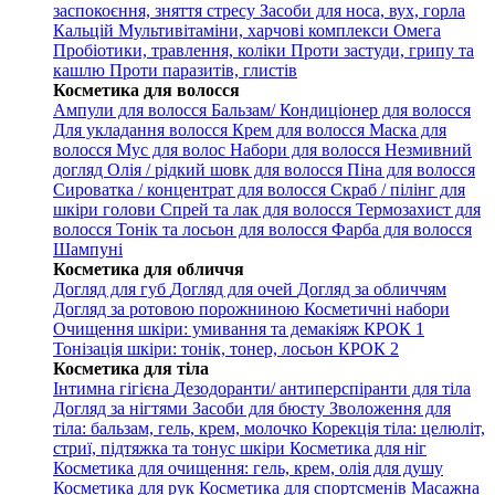
заспокоєння, зняття стресу
Засоби для носа, вух, горла
Кальцій
Мультивітаміни, харчові комплекси
Омега
Пробіотики, травлення, коліки
Проти застуди, грипу та
кашлю
Проти паразитів, глистів
Косметика для волосся
Ампули для волосся
Бальзам/ Кондиціонер для волосся
Для укладання волосся
Крем для волосся
Маска для
волосся
Мус для волос
Набори для волосся
Незмивний
догляд
Олія / рідкий шовк для волосся
Піна для волосся
Сироватка / концентрат для волосся
Скраб / пілінг для
шкіри голови
Спрей та лак для волосся
Термозахист для
волосся
Тонік та лосьон для волосся
Фарба для волосся
Шампуні
Косметика для обличчя
Догляд для губ
Догляд для очей
Догляд за обличчям
Догляд за ротовою порожниною
Косметичні набори
Очищення шкіри: умивання та демакіяж КРОК 1
Тонізація шкіри: тонік, тонер, лосьон КРОК 2
Косметика для тіла
Інтимна гігієна
Дезодоранти/ антиперспіранти для тіла
Догляд за нігтями
Засоби для бюсту
Зволоження для
тіла: бальзам, гель, крем, молочко
Корекція тіла: целюліт,
стриї, підтяжка та тонус шкіри
Косметика для ніг
Косметика для очищення: гель, крем, олія для душу
Косметика для рук
Косметика для спортсменів
Масажна