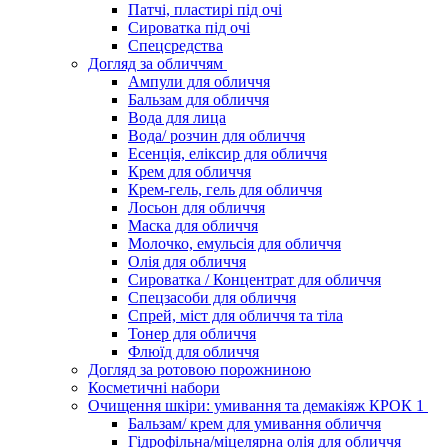
Патчі, пластирі під очі
Сироватка під очі
Спецсредства
Догляд за обличчям
Ампули для обличчя
Бальзам для обличчя
Вода для лица
Вода/ розчин для обличчя
Есенція, еліксир для обличчя
Крем для обличчя
Крем-гель, гель для обличчя
Лосьон для обличчя
Маска для обличчя
Молочко, емульсія для обличчя
Олія для обличчя
Сироватка / Концентрат для обличчя
Спецзасоби для обличчя
Спрей, міст для обличчя та тіла
Тонер для обличчя
Флюїд для обличчя
Догляд за ротовою порожниною
Косметичні набори
Очищення шкіри: умивання та демакіяж КРОК 1
Бальзам/ крем для умивання обличчя
Гідрофільна/міцелярна олія для обличчя