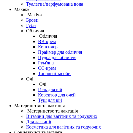
Туалетна/парфумована вода
Макіяж
Макіяж
Брови
Губи
Обличчя
Обличчя
BB-крем
Консилер
Праймер для обличчя
Пудра для обличчя
Рум'яна
СС-крем
Тональні засоби
Очі
Очі
Гель для вій
Коректор для очей
Туш для вій
Материнство та лактація
Материнство та лактація
Вітаміни для вагітних та годуючих
Для лактації
Косметика для вагітних та годуючих
Сонцезахист та засмага