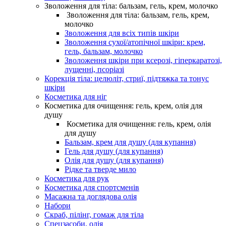
Зволоження для тіла: бальзам, гель, крем, молочко
Зволоження для тіла: бальзам, гель, крем,
молочко
Зволоження для всіх типів шкіри
Зволоження сухої/атопічної шкіри: крем,
гель, бальзам, молочко
Зволоження шкіри при ксерозі, гіперкаратозі,
лущенні, псоріазі
Корекція тіла: целюліт, стриї, підтяжка та тонус
шкіри
Косметика для ніг
Косметика для очищення: гель, крем, олія для
душу
Косметика для очищення: гель, крем, олія
для душу
Бальзам, крем для душу (для купання)
Гель для душу (для купання)
Олія для душу (для купання)
Рідке та тверде мило
Косметика для рук
Косметика для спортсменів
Масажна та доглядова олія
Набори
Скраб, пілінг, гомаж для тіла
Спецзасоби, олія