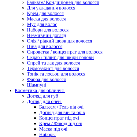
Бальзам/ Кондиціонер для волосся
Для укладання волосся
Крем для волосся
Маска для волосся
Мус для волос
Набори для волосся
Незмивний догляд
Олія / рідкий шовк для волосся
Піна для волосся
Сироватка / концентрат для волосся
Скраб / пілінг для шкіри голови
Спрей та лак для волосся
Термозахист для волосся
Тонік та лосьон для волосся
Фарба для волосся
Шампуні
Косметика для обличчя
Догляд для губ
Догляд для очей
Бальзам / Гель під очі
Догляд для вій та брів
Концентрат під очі
Крем / Флюїд під очі
Маска під очі
Наборы