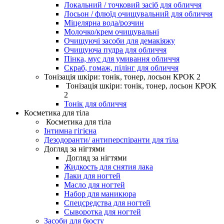
Локальний / точковий засіб для обличчя
Лосьон / флюїд очищувальний для обличчя
Міцелярна вода/розчин
Молочко/крем очищувальні
Очищуючі засоби для демакіяжу
Очищуюча пудра для обличчя
Пінка, мус для умивання обличчя
Скраб, гомаж, пілінг для обличчя
Тонізація шкіри: тонік, тонер, лосьон КРОК 2
Тонізація шкіри: тонік, тонер, лосьон КРОК
2
Тонік для обличчя
Косметика для тіла
Косметика для тіла
Інтимна гігієна
Дезодоранти/ антиперспіранти для тіла
Догляд за нігтями
Догляд за нігтями
Жидкость для снятия лака
Лаки для ногтей
Масло для ногтей
Набор для маникюра
Спецсредства для ногтей
Сыворотка для ногтей
Засоби для бюсту