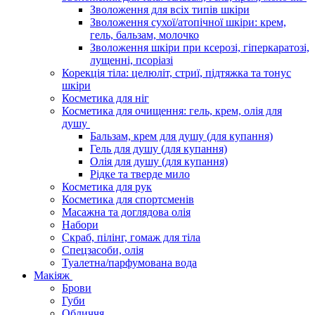
Зволоження для всіх типів шкіри
Зволоження сухої/атопічної шкіри: крем,
гель, бальзам, молочко
Зволоження шкіри при ксерозі, гіперкаратозі,
лущенні, псоріазі
Корекція тіла: целюліт, стриї, підтяжка та тонус
шкіри
Косметика для ніг
Косметика для очищення: гель, крем, олія для
душу
Бальзам, крем для душу (для купання)
Гель для душу (для купання)
Олія для душу (для купання)
Рідке та тверде мило
Косметика для рук
Косметика для спортсменів
Масажна та доглядова олія
Набори
Скраб, пілінг, гомаж для тіла
Спецзасоби, олія
Туалетна/парфумована вода
Макіяж
Брови
Губи
Обличчя