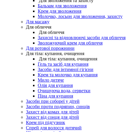
Для зволоження та захисту
Бальзам для зволоження
Крем для зволоження
Молочко, лосьон для зволоження, захисту
Для масажу
Для обличчя
Для обличчя
Захисні та відновлюючі засоби для обличчя
Зволожуючий крем для обличчя
Для ротової порожнини
Для тіла: купання, очищення
Для тіла: купання, очищення
Гель та засіб для купання
Засоби для інтимної гігієни
Крем та молочко для купання
Мило дитяче
Олія для купання
Очищуюча вода, серветки
Піна для купання
Засоби при собореї у дітей
Засоби проти подряпин, синців
Захист від комах для дітей
Захист від сонця для дітей
Крем під підгузник
Спрей для волосся дитячий