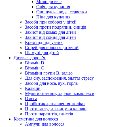
Мило дитяче
Олія для купання
Очищуюча вода, серветки
Піна для купання
Засоби при собореї у дітей
Засоби проти подряпин, синців
Захист від комах для дітей
Захист від сонця для дітей
Крем під підгузник
Спрей для волосся дитячий
Шамуні для дітей
Дитяче здоров’я
Вітамін D
Вітамін С
Вітаміни групи В, залізо
Для сну, заспокоєння, зняття стресу
Засоби для носа, вух, горла
Кальцій
Мультивітаміни, харчові комплекси
Омега
Пробіотики, травлення, коліки
Проти застуди, грипу та кашлю
Проти паразитів, глистів
Косметика для волосся
Ампули для волосся