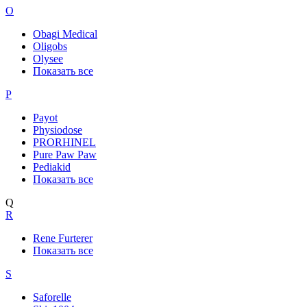
O
Obagi Medical
Oligobs
Olysee
Показать все
P
Payot
Physiodose
PRORHINEL
Pure Paw Paw
Pediakid
Показать все
Q
R
Rene Furterer
Показать все
S
Saforelle