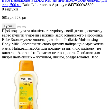
Babe Laboratorios PEDIATRIC Дитяче зволожуюче молочко для
тіла, 500 мл
Babe Laboratorios
Артикул: 8437000945680
0 відгуків
681грн
757грн
Купити
Щоб подарувати ніжність та турботу своїй дитині, спочатку
варто купити чудовий і ніжний засіб іспанського виробника
Babe Зволожуюче молочко для тіла – Pediatric Moisturising
Body Milk. Забезпечити свою дитину найкращою мріє кожна
мама. Найкращі засоби для догляду за дитячою шкірою - не
виняток. Але знайти їх часом не так просто. Особливо для
шкіри найменших – чутливої, ніжної, роздратованої. Засо..