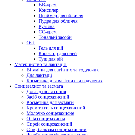
BB-крем
Консилер
Праймер для обличчя
Пудра для обличчя
Рум'яна
СС-крем
Тональні засоби
Очі
Гель для вій
Коректор для очей
Туш для вій
Материнство та лактація
Вітаміни для вагітних та годуючих
Для лактації
Косметика для вагітних та годуючих
Сонцезахист та засмага
Догляд після сонця
Засіб сонцезахисний
Косметика для засмаги
Крем та гель сонцезахисний
Молочко сонцезахисне
Олія сонцезахисна
Спрей сонцезахисний
Стік, бальзам сонцезахисний
Флюїд, емульсія сонцезахисна