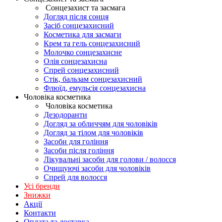
Сонцезахист та засмага
Догляд після сонця
Засіб сонцезахисний
Косметика для засмаги
Крем та гель сонцезахисний
Молочко сонцезахисне
Олія сонцезахисна
Спрей сонцезахисний
Стік, бальзам сонцезахисний
Флюїд, емульсія сонцезахисна
Чоловіка косметика
Чоловіка косметика
Дезодоранти
Догляд за обличчям для чоловіків
Догляд за тілом для чоловіків
Засоби для гоління
Засоби після гоління
Лікувальні засоби для голови / волосся
Очищуючі засоби для чоловіків
Спрей для волосся
Усі бренди
Знижки
Акції
Контакти
Оплата та доставка