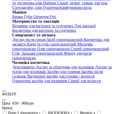
та доглядова олія
Набори
Скраб, пілінг, гомаж для тіла
Спецзасоби, олія
Туалетна/парфумована вода
Макіяж
Брови
Губи
Обличчя
Очі
Материнство та лактація
Вітаміни для вагітних та годуючих
Для лактації
Косметика для вагітних та годуючих
Сонцезахист та засмага
Догляд після сонця
Засіб сонцезахисний
Косметика для
засмаги
Крем та гель сонцезахисний
Молочко
сонцезахисне
Олія сонцезахисна
Спрей сонцезахисний
Стік, бальзам сонцезахисний
Флюїд, емульсія
сонцезахисна
Чоловіка косметика
Дезодоранти
Догляд за обличчям для чоловіків
Догляд за
тілом для чоловіків
Засоби для гоління
Засоби після
гоління
Лікувальні засоби для голови / волосся
Очищуючі засоби для чоловіків
Спрей для волосся
ФІЛЬТР
Ціна
459
-
960
грн
Бренд
Babe Laboratorios
BIODERMA
Mustela
1
1
4