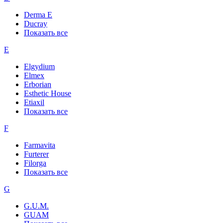
Derma E
Ducray
Показать все
E
Elgydium
Elmex
Erborian
Esthetic House
Etiaxil
Показать все
F
Farmavita
Furterer
Filorga
Показать все
G
G.U.M.
GUAM