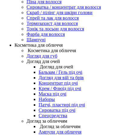
Піна для волосся
Сироватка / концентрат для волосся
Скраб / пілінг для шкіри голови
Спрей та лак для волосся
Термозахист для волосся
Тонік та лосьон для волосся
Фарба для волосся
Шампуні
Косметика для обличчя
Косметика для обличчя
Догляд для губ
Догляд для очей
Догляд для очей
Бальзам / Гель під очі
Догляд для вій та брів
Концентрат під очі
Крем / Флюїд під очі
Маска під очі
Наборы
Патчі, пластирі під очі
Сироватка під очі
Спецсредства
Догляд за обличчям
Догляд за обличчям
Ампули для обличчя