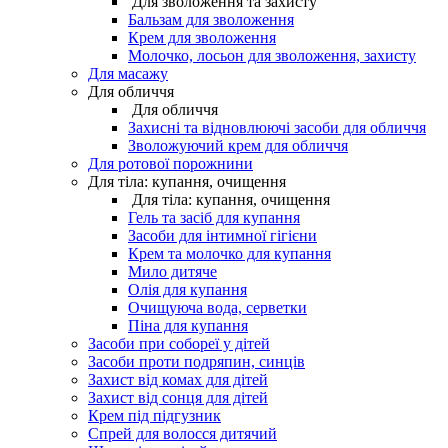
Для зволоження та захисту
Бальзам для зволоження
Крем для зволоження
Молочко, лосьон для зволоження, захисту
Для масажу
Для обличчя
Для обличчя
Захисні та відновлюючі засоби для обличчя
Зволожуючий крем для обличчя
Для ротової порожнини
Для тіла: купання, очищення
Для тіла: купання, очищення
Гель та засіб для купання
Засоби для інтимної гігієни
Крем та молочко для купання
Мило дитяче
Олія для купання
Очищуюча вода, серветки
Піна для купання
Засоби при собореї у дітей
Засоби проти подряпин, синців
Захист від комах для дітей
Захист від сонця для дітей
Крем під підгузник
Спрей для волосся дитячий