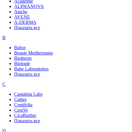
Academie
ALPHANOVA
Atache
AVENE
A-DERMA
Показать все
B
Babor
Beaute Mediterranea
Biotherm
Biotrade
Babe Laboratorios
Показать все
C
Cantabria Labs
Cattier
Centifolia
CeraVe
CicaBiafine
Показать все
D