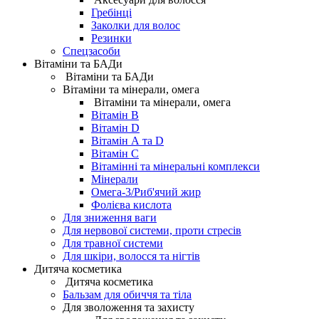
Гребінці
Заколки для волос
Резинки
Спецзасоби
Вітаміни та БАДи
Вітаміни та БАДи
Вітаміни та мінерали, омега
Вітаміни та мінерали, омега
Вітамін B
Вітамін D
Вітамін А та D
Вітамін С
Вітамінні та мінеральні комплекси
Мінерали
Омега-3/Риб'ячий жир
Фолієва кислота
Для зниження ваги
Для нервової системи, проти стресів
Для травної системи
Для шкіри, волосся та нігтів
Дитяча косметика
Дитяча косметика
Бальзам для обиччя та тіла
Для зволоження та захисту