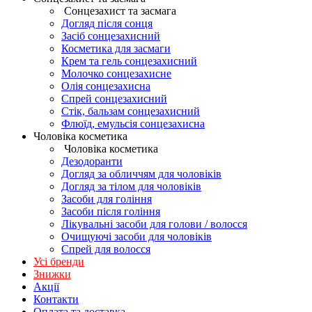
Сонцезахист та засмага
Догляд після сонця
Засіб сонцезахисний
Косметика для засмаги
Крем та гель сонцезахисний
Молочко сонцезахисне
Олія сонцезахисна
Спрей сонцезахисний
Стік, бальзам сонцезахисний
Флюїд, емульсія сонцезахисна
Чоловіка косметика
Чоловіка косметика
Дезодоранти
Догляд за обличчям для чоловіків
Догляд за тілом для чоловіків
Засоби для гоління
Засоби після гоління
Лікувальні засоби для голови / волосся
Очищуючі засоби для чоловіків
Спрей для волосся
Усі бренди
Знижки
Акції
Контакти
Оплата та доставка