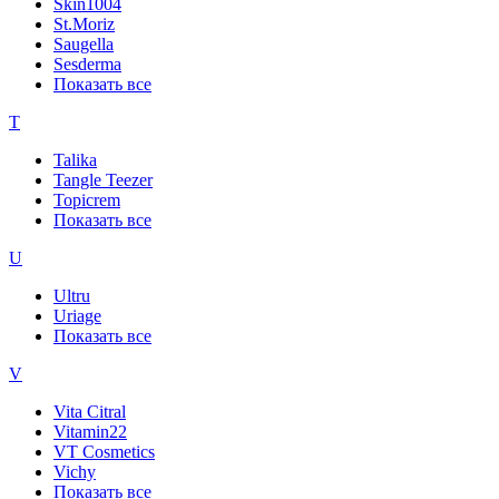
Skin1004
St.Moriz
Saugella
Sesderma
Показать все
T
Talika
Tangle Teezer
Topicrem
Показать все
U
Ultru
Uriage
Показать все
V
Vita Citral
Vitamin22
VT Cosmetics
Vichy
Показать все