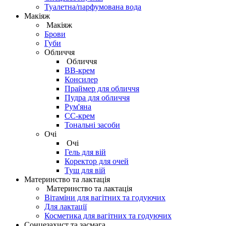
Туалетна/парфумована вода
Макіяж
Макіяж
Брови
Губи
Обличчя
Обличчя
BB-крем
Консилер
Праймер для обличчя
Пудра для обличчя
Рум'яна
СС-крем
Тональні засоби
Очі
Очі
Гель для вій
Коректор для очей
Туш для вій
Материнство та лактація
Материнство та лактація
Вітаміни для вагітних та годуючих
Для лактації
Косметика для вагітних та годуючих
Сонцезахист та засмага