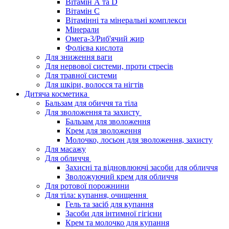
Вітамін А та D
Вітамін С
Вітамінні та мінеральні комплекси
Мінерали
Омега-3/Риб'ячий жир
Фолієва кислота
Для зниження ваги
Для нервової системи, проти стресів
Для травної системи
Для шкіри, волосся та нігтів
Дитяча косметика
Бальзам для обиччя та тіла
Для зволоження та захисту
Бальзам для зволоження
Крем для зволоження
Молочко, лосьон для зволоження, захисту
Для масажу
Для обличчя
Захисні та відновлюючі засоби для обличчя
Зволожуючий крем для обличчя
Для ротової порожнини
Для тіла: купання, очищення
Гель та засіб для купання
Засоби для інтимної гігієни
Крем та молочко для купання