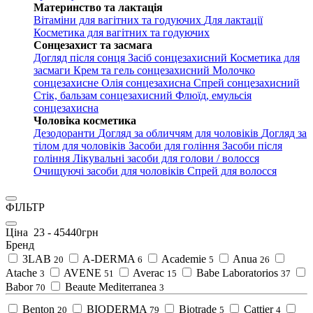
Материнство та лактація
Вітаміни для вагітних та годуючих
Для лактації
Косметика для вагітних та годуючих
Сонцезахист та засмага
Догляд після сонця
Засіб сонцезахисний
Косметика для
засмаги
Крем та гель сонцезахисний
Молочко
сонцезахисне
Олія сонцезахисна
Спрей сонцезахисний
Стік, бальзам сонцезахисний
Флюїд, емульсія
сонцезахисна
Чоловіка косметика
Дезодоранти
Догляд за обличчям для чоловіків
Догляд за
тілом для чоловіків
Засоби для гоління
Засоби після
гоління
Лікувальні засоби для голови / волосся
Очищуючі засоби для чоловіків
Спрей для волосся
ФІЛЬТР
Ціна
23
-
45440
грн
Бренд
3LAB
A-DERMA
Academie
Anua
20
6
5
26
Atache
AVENE
Averac
Babe Laboratorios
3
51
15
37
Babor
Beaute Mediterranea
70
3
Benton
BIODERMA
Biotrade
Cattier
20
79
5
4