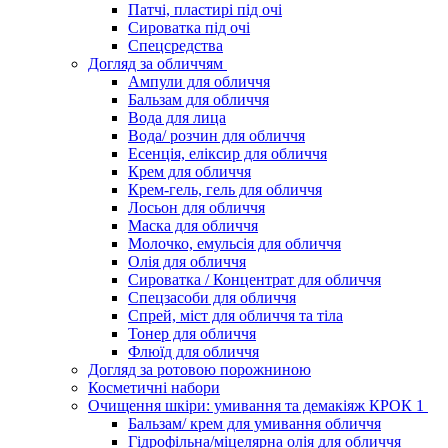
Патчі, пластирі під очі
Сироватка під очі
Спецсредства
Догляд за обличчям
Ампули для обличчя
Бальзам для обличчя
Вода для лица
Вода/ розчин для обличчя
Есенція, еліксир для обличчя
Крем для обличчя
Крем-гель, гель для обличчя
Лосьон для обличчя
Маска для обличчя
Молочко, емульсія для обличчя
Олія для обличчя
Сироватка / Концентрат для обличчя
Спецзасоби для обличчя
Спрей, міст для обличчя та тіла
Тонер для обличчя
Флюїд для обличчя
Догляд за ротовою порожниною
Косметичні набори
Очищення шкіри: умивання та демакіяж КРОК 1
Бальзам/ крем для умивання обличчя
Гідрофільна/міцелярна олія для обличчя