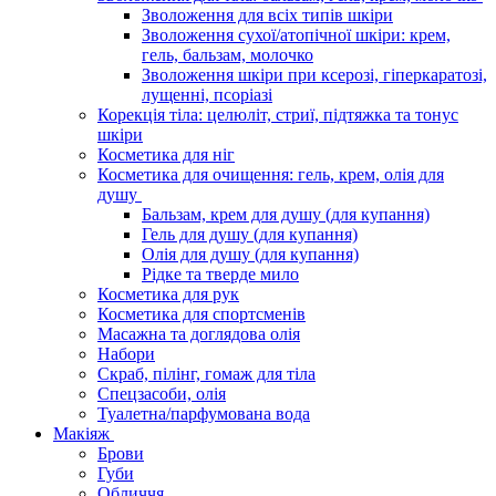
Зволоження для всіх типів шкіри
Зволоження сухої/атопічної шкіри: крем,
гель, бальзам, молочко
Зволоження шкіри при ксерозі, гіперкаратозі,
лущенні, псоріазі
Корекція тіла: целюліт, стриї, підтяжка та тонус
шкіри
Косметика для ніг
Косметика для очищення: гель, крем, олія для
душу
Бальзам, крем для душу (для купання)
Гель для душу (для купання)
Олія для душу (для купання)
Рідке та тверде мило
Косметика для рук
Косметика для спортсменів
Масажна та доглядова олія
Набори
Скраб, пілінг, гомаж для тіла
Спецзасоби, олія
Туалетна/парфумована вода
Макіяж
Брови
Губи
Обличчя