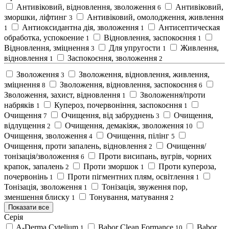
Антивіковий, відновлення, зволоження
Антивіковий,
6
зморшки, ліфтинг
Антивіковий, омолодження, живлення
3
Антиоксидантна дія, зволоження
Антисептическая
1
1
обработка, успокоение
Відновлення, заспокоєння
1
1
Відновлення, зміцнення
Для упругости
Живлення,
3
1
відновлення
Заспокоєння, зволоження
1
2
Зволоження
Зволоження, відновлення, живлення,
3
зміцнення
Зволоження, відновлення, заспокоєння
8
6
Зволоження, захист, відновлення
Зволоження/проти
1
набряків
Купероз, почервоніння, заспокоєння
1
1
Очищення
Очищення, від забруднень
Очищення,
7
3
відлущення
Очищення, демакіяж, зволоження
2
10
Очищення, зволоження
Очищення, пілінг
4
5
Очищення, проти запалень, відновлення
Очищення/
2
тонізація/зволоження
Проти висипань, вугрів, чорних
6
крапок, запалень
Проти зморшок
Проти купероза,
2
1
почервонінь
Проти пігментних плям, освітлення
1
1
Тонізація, зволоження
Тонізація, звуження пор,
1
зменшення блиску
Тонування, матування
1
2
Показати все
Серія
A-Derma Cytelium
Babor Clean Formance
Babor
1
10