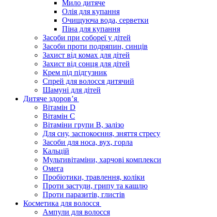
Мило дитяче
Олія для купання
Очищуюча вода, серветки
Піна для купання
Засоби при собореї у дітей
Засоби проти подряпин, синців
Захист від комах для дітей
Захист від сонця для дітей
Крем під підгузник
Спрей для волосся дитячий
Шамуні для дітей
Дитяче здоров’я
Вітамін D
Вітамін С
Вітаміни групи В, залізо
Для сну, заспокоєння, зняття стресу
Засоби для носа, вух, горла
Кальцій
Мультивітаміни, харчові комплекси
Омега
Пробіотики, травлення, коліки
Проти застуди, грипу та кашлю
Проти паразитів, глистів
Косметика для волосся
Ампули для волосся