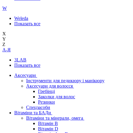
W
Weleda
Показать все
X
Y
Z
А-Я
3LAB
Показать все
Аксесуари
Інструменти для педикюру і манікюру
Аксесуари для волосся
Гребінці
Заколки для волос
Резинки
Спецзасоби
Вітаміни та БАДи
Вітаміни та мінерали, омега
Вітамін B
Вітамін D