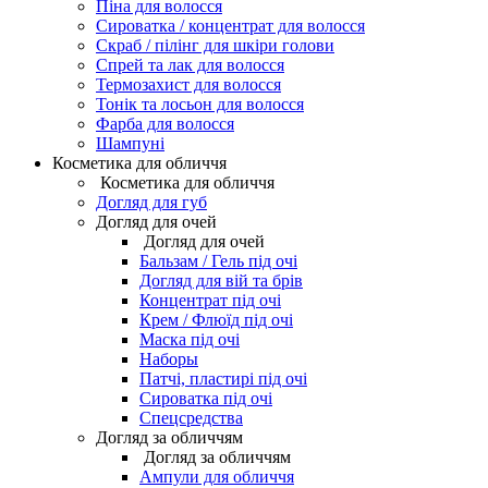
Піна для волосся
Сироватка / концентрат для волосся
Скраб / пілінг для шкіри голови
Спрей та лак для волосся
Термозахист для волосся
Тонік та лосьон для волосся
Фарба для волосся
Шампуні
Косметика для обличчя
Косметика для обличчя
Догляд для губ
Догляд для очей
Догляд для очей
Бальзам / Гель під очі
Догляд для вій та брів
Концентрат під очі
Крем / Флюїд під очі
Маска під очі
Наборы
Патчі, пластирі під очі
Сироватка під очі
Спецсредства
Догляд за обличчям
Догляд за обличчям
Ампули для обличчя