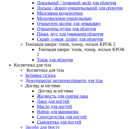
Локальний / точковий засіб для обличчя
Лосьон / флюїд очищувальний для обличчя
Міцелярна вода/розчин
Молочко/крем очищувальні
Очищуючі засоби для демакіяжу
Очищуюча пудра для обличчя
Пінка, мус для умивання обличчя
Скраб, гомаж, пілінг для обличчя
Тонізація шкіри: тонік, тонер, лосьон КРОК 2
Тонізація шкіри: тонік, тонер, лосьон КРОК
2
Тонік для обличчя
Косметика для тіла
Косметика для тіла
Інтимна гігієна
Дезодоранти/ антиперспіранти для тіла
Догляд за нігтями
Догляд за нігтями
Жидкость для снятия лака
Лаки для ногтей
Масло для ногтей
Набор для маникюра
Спецсредства для ногтей
Сыворотка для ногтей
Засоби для бюсту