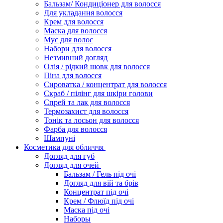
Бальзам/ Кондиціонер для волосся
Для укладання волосся
Крем для волосся
Маска для волосся
Мус для волос
Набори для волосся
Незмивний догляд
Олія / рідкий шовк для волосся
Піна для волосся
Сироватка / концентрат для волосся
Скраб / пілінг для шкіри голови
Спрей та лак для волосся
Термозахист для волосся
Тонік та лосьон для волосся
Фарба для волосся
Шампуні
Косметика для обличчя
Догляд для губ
Догляд для очей
Бальзам / Гель під очі
Догляд для вій та брів
Концентрат під очі
Крем / Флюїд під очі
Маска під очі
Наборы