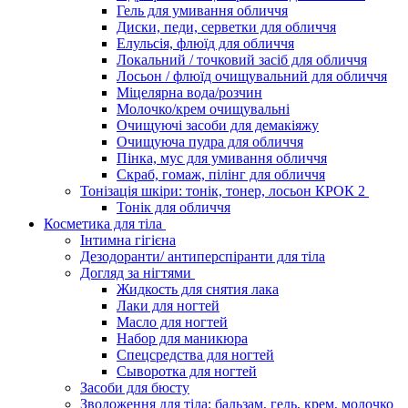
Гель для умивання обличчя
Диски, педи, серветки для обличчя
Елульсія, флюїд для обличчя
Локальний / точковий засіб для обличчя
Лосьон / флюїд очищувальний для обличчя
Міцелярна вода/розчин
Молочко/крем очищувальні
Очищуючі засоби для демакіяжу
Очищуюча пудра для обличчя
Пінка, мус для умивання обличчя
Скраб, гомаж, пілінг для обличчя
Тонізація шкіри: тонік, тонер, лосьон КРОК 2
Тонік для обличчя
Косметика для тіла
Інтимна гігієна
Дезодоранти/ антиперспіранти для тіла
Догляд за нігтями
Жидкость для снятия лака
Лаки для ногтей
Масло для ногтей
Набор для маникюра
Спецсредства для ногтей
Сыворотка для ногтей
Засоби для бюсту
Зволоження для тіла: бальзам, гель, крем, молочко