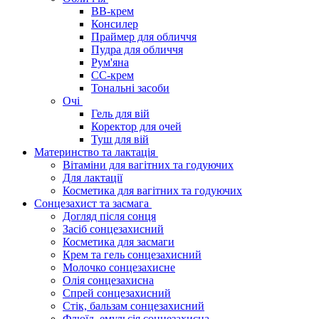
BB-крем
Консилер
Праймер для обличчя
Пудра для обличчя
Рум'яна
СС-крем
Тональні засоби
Очі
Гель для вій
Коректор для очей
Туш для вій
Материнство та лактація
Вітаміни для вагітних та годуючих
Для лактації
Косметика для вагітних та годуючих
Сонцезахист та засмага
Догляд після сонця
Засіб сонцезахисний
Косметика для засмаги
Крем та гель сонцезахисний
Молочко сонцезахисне
Олія сонцезахисна
Спрей сонцезахисний
Стік, бальзам сонцезахисний
Флюїд, емульсія сонцезахисна