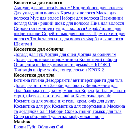
Косметика для волосся
Ампули для волосся
Бальзам/ Кондиціонер для волосся
Для укладання волосся
Крем для волосся
Маска для
волосся
Мус для волос
Набори для волосся
Незмивний
догляд
Олія / рідкий шовк для волосся
Піна для волосся
Сироватка / концентрат для волосся
Скраб / пілінг для
шкіри голови
Спрей та лак для волосся
Термозахист для
волосся
Тонік та лосьон для волосся
Фарба для волосся
Шампуні
Косметика для обличчя
Догляд для губ
Догляд для очей
Догляд за обличчям
Догляд за ротовою порожниною
Косметичні набори
Очищення шкіри: умивання та демакіяж КРОК 1
Тонізація шкіри: тонік, тонер, лосьон КРОК 2
Косметика для тіла
Інтимна гігієна
Дезодоранти/ антиперспіранти для тіла
Догляд за нігтями
Засоби для бюсту
Зволоження для
тіла: бальзам, гель, крем, молочко
Корекція тіла: целюліт,
стриї, підтяжка та тонус шкіри
Косметика для ніг
Косметика для очищення: гель, крем, олія для душу
Косметика для рук
Косметика для спортсменів
Масажна
та доглядова олія
Набори
Скраб, пілінг, гомаж для тіла
Спецзасоби, олія
Туалетна/парфумована вода
Макіяж
Брови
Губи
Обличчя
Очі