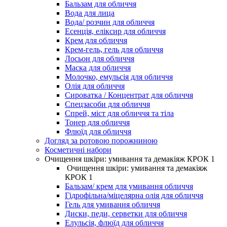
Бальзам для обличчя
Вода для лица
Вода/ розчин для обличчя
Есенція, еліксир для обличчя
Крем для обличчя
Крем-гель, гель для обличчя
Лосьон для обличчя
Маска для обличчя
Молочко, емульсія для обличчя
Олія для обличчя
Сироватка / Концентрат для обличчя
Спецзасоби для обличчя
Спрей, міст для обличчя та тіла
Тонер для обличчя
Флюїд для обличчя
Догляд за ротовою порожниною
Косметичні набори
Очищення шкіри: умивання та демакіяж КРОК 1
Очищення шкіри: умивання та демакіяж
КРОК 1
Бальзам/ крем для умивання обличчя
Гідрофільна/міцелярна олія для обличчя
Гель для умивання обличчя
Диски, педи, серветки для обличчя
Елульсія, флюїд для обличчя