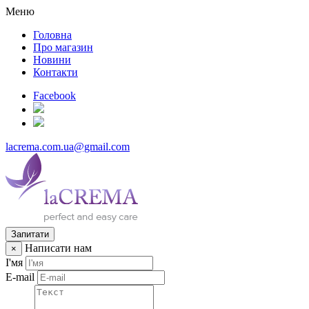
Меню
Головна
Про магазин
Новини
Контакти
Facebook
lacrema.com.ua@gmail.com
Запитати
Написати нам
×
І'мя
E-mail