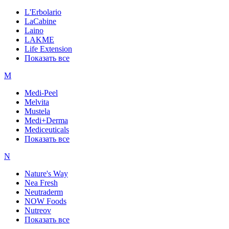
L'Erbolario
LaCabine
Laino
LAKME
Life Extension
Показать все
M
Medi-Peel
Melvita
Mustela
Medi+Derma
Mediceuticals
Показать все
N
Nature's Way
Nea Fresh
Neutraderm
NOW Foods
Nutreov
Показать все