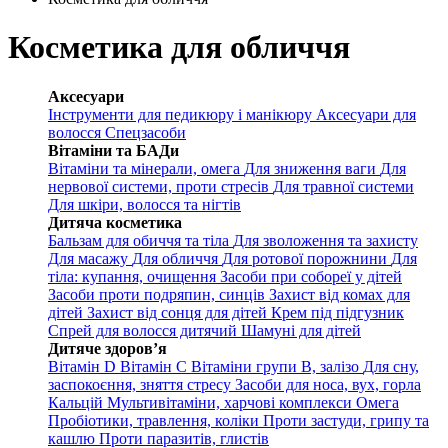
Косметика для обличчя
Аксесуари
Інструменти для педикюру і манікюру
Аксесуари для
волосся
Спецзасоби
Вітаміни та БАДи
Вітаміни та мінерали, омега
Для зниження ваги
Для
нервової системи, проти стресів
Для травної системи
Для шкіри, волосся та нігтів
Дитяча косметика
Бальзам для обиччя та тіла
Для зволоження та захисту
Для масажу
Для обличчя
Для ротової порожнини
Для
тіла: купання, очищення
Засоби при собореї у дітей
Засоби проти подряпин, синців
Захист від комах для
дітей
Захист від сонця для дітей
Крем під підгузник
Спрей для волосся дитячий
Шамуні для дітей
Дитяче здоров’я
Вітамін D
Вітамін С
Вітаміни групи В, залізо
Для сну,
заспокоєння, зняття стресу
Засоби для носа, вух, горла
Кальцій
Мультивітаміни, харчові комплекси
Омега
Пробіотики, травлення, коліки
Проти застуди, грипу та
кашлю
Проти паразитів, глистів