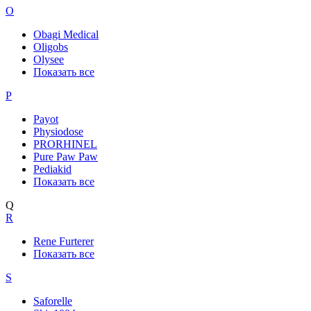
O
Obagi Medical
Oligobs
Olysee
Показать все
P
Payot
Physiodose
PRORHINEL
Pure Paw Paw
Pediakid
Показать все
Q
R
Rene Furterer
Показать все
S
Saforelle