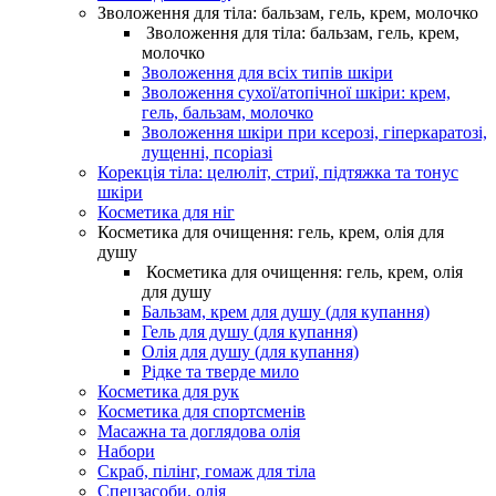
Зволоження для тіла: бальзам, гель, крем, молочко
Зволоження для тіла: бальзам, гель, крем,
молочко
Зволоження для всіх типів шкіри
Зволоження сухої/атопічної шкіри: крем,
гель, бальзам, молочко
Зволоження шкіри при ксерозі, гіперкаратозі,
лущенні, псоріазі
Корекція тіла: целюліт, стриї, підтяжка та тонус
шкіри
Косметика для ніг
Косметика для очищення: гель, крем, олія для
душу
Косметика для очищення: гель, крем, олія
для душу
Бальзам, крем для душу (для купання)
Гель для душу (для купання)
Олія для душу (для купання)
Рідке та тверде мило
Косметика для рук
Косметика для спортсменів
Масажна та доглядова олія
Набори
Скраб, пілінг, гомаж для тіла
Спецзасоби, олія