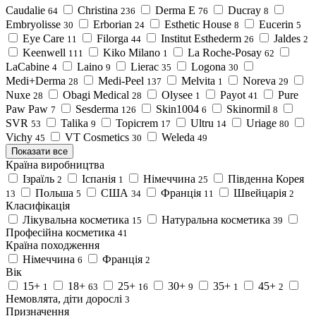
Caudalie
Christina
Derma E
Ducray
64
236
76
8
Embryolisse
Erborian
Esthetic House
Eucerin
30
24
8
5
Eye Care
Filorga
Institut Esthederm
Jaldes
11
44
26
2
Keenwell
Kiko Milano
La Roche-Posay
111
1
62
LaCabine
Laino
Lierac
Logona
4
9
35
30
Medi+Derma
Medi-Peel
Melvita
Noreva
28
137
1
29
Nuxe
Obagi Medical
Olysee
Payot
Pure
28
28
1
41
Paw Paw
Sesderma
Skin1004
Skinormil
7
126
6
8
SVR
Talika
Topicrem
Ultru
Uriage
53
9
17
14
80
Vichy
VT Cosmetics
Weleda
45
30
49
Показати все
Країна виробництва
Ізраїль
Іспанія
Німеччина
Південна Корея
2
1
25
Польша
США
Франція
Швейцарія
13
5
34
11
2
Класифікація
Лікувальна косметика
Натуральна косметика
15
39
Професійна косметика
41
Країна походження
Німеччина
Франція
6
2
Вік
15+
18+
25+
30+
35+
45+
1
63
16
9
1
2
Немовлята, діти дорослі
3
Призначення