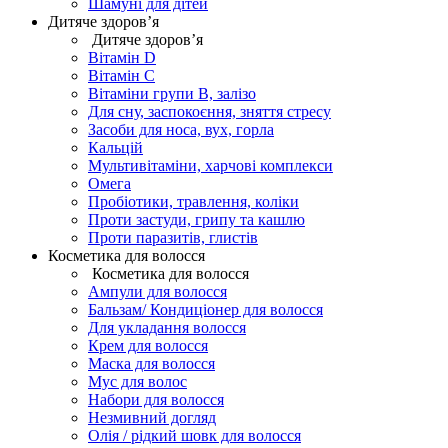
Шамуні для дітей
Дитяче здоров’я
Дитяче здоров’я
Вітамін D
Вітамін С
Вітаміни групи В, залізо
Для сну, заспокоєння, зняття стресу
Засоби для носа, вух, горла
Кальцій
Мультивітаміни, харчові комплекси
Омега
Пробіотики, травлення, коліки
Проти застуди, грипу та кашлю
Проти паразитів, глистів
Косметика для волосся
Косметика для волосся
Ампули для волосся
Бальзам/ Кондиціонер для волосся
Для укладання волосся
Крем для волосся
Маска для волосся
Мус для волос
Набори для волосся
Незмивний догляд
Олія / рідкий шовк для волосся