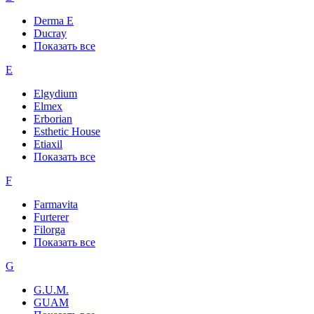
Derma E
Ducray
Показать все
E
Elgydium
Elmex
Erborian
Esthetic House
Etiaxil
Показать все
F
Farmavita
Furterer
Filorga
Показать все
G
G.U.M.
GUAM