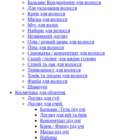
Бальзам/ Кондиціонер для волосся
Для укладання волосся
Крем для волосся
Маска для волосся
Мус для волос
Набори для волосся
Незмивний догляд
Олія / рідкий шовк для волосся
Піна для волосся
Сироватка / концентрат для волосся
Скраб / пілінг для шкіри голови
Спрей та лак для волосся
Термозахист для волосся
Тонік та лосьон для волосся
Фарба для волосся
Шампуні
Косметика для обличчя
Догляд для губ
Догляд для очей
Бальзам / Гель під очі
Догляд для вій та брів
Концентрат під очі
Крем / Флюїд під очі
Маска під очі
Наборы