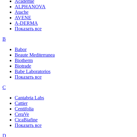
Academie
ALPHANOVA
Atache
AVENE
A-DERMA
Показать все
B
Babor
Beaute Mediterranea
Biotherm
Biotrade
Babe Laboratorios
Показать все
C
Cantabria Labs
Cattier
Centifolia
CeraVe
CicaBiafine
Показать все
D