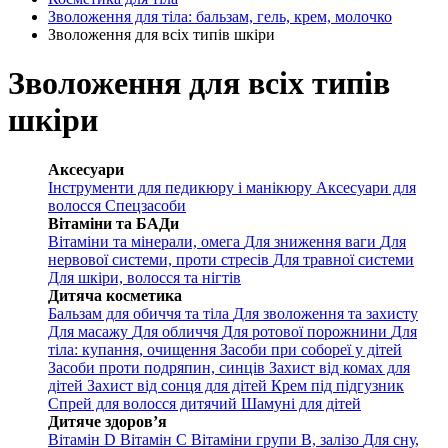
Зволоження для тіла: бальзам, гель, крем, молочко
Зволоження для всіх типів шкіри
Зволоження для всіх типів
шкіри
Аксесуари
Інструменти для педикюру і манікюру
Аксесуари для
волосся
Спецзасоби
Вітаміни та БАДи
Вітаміни та мінерали, омега
Для зниження ваги
Для
нервової системи, проти стресів
Для травної системи
Для шкіри, волосся та нігтів
Дитяча косметика
Бальзам для обиччя та тіла
Для зволоження та захисту
Для масажу
Для обличчя
Для ротової порожнини
Для
тіла: купання, очищення
Засоби при собореї у дітей
Засоби проти подряпин, синців
Захист від комах для
дітей
Захист від сонця для дітей
Крем під підгузник
Спрей для волосся дитячий
Шамуні для дітей
Дитяче здоров’я
Вітамін D
Вітамін С
Вітаміни групи В, залізо
Для сну,