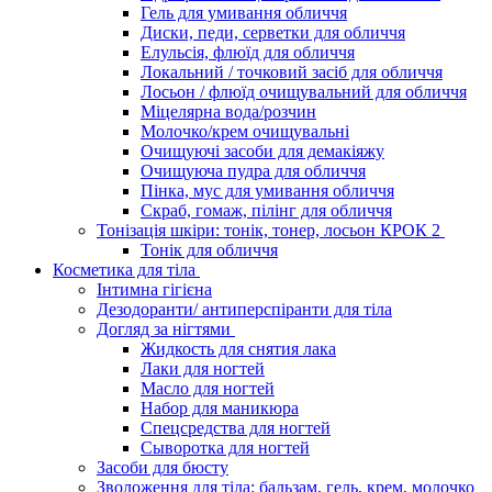
Гель для умивання обличчя
Диски, педи, серветки для обличчя
Елульсія, флюїд для обличчя
Локальний / точковий засіб для обличчя
Лосьон / флюїд очищувальний для обличчя
Міцелярна вода/розчин
Молочко/крем очищувальні
Очищуючі засоби для демакіяжу
Очищуюча пудра для обличчя
Пінка, мус для умивання обличчя
Скраб, гомаж, пілінг для обличчя
Тонізація шкіри: тонік, тонер, лосьон КРОК 2
Тонік для обличчя
Косметика для тіла
Інтимна гігієна
Дезодоранти/ антиперспіранти для тіла
Догляд за нігтями
Жидкость для снятия лака
Лаки для ногтей
Масло для ногтей
Набор для маникюра
Спецсредства для ногтей
Сыворотка для ногтей
Засоби для бюсту
Зволоження для тіла: бальзам, гель, крем, молочко