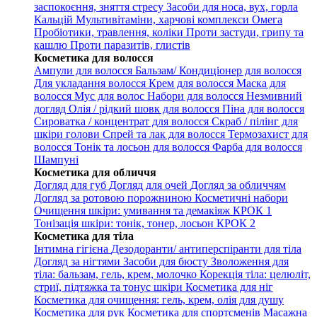
заспокоєння, зняття стресу
Засоби для носа, вух, горла
Кальцій
Мультивітаміни, харчові комплекси
Омега
Пробіотики, травлення, коліки
Проти застуди, грипу та
кашлю
Проти паразитів, глистів
Косметика для волосся
Ампули для волосся
Бальзам/ Кондиціонер для волосся
Для укладання волосся
Крем для волосся
Маска для
волосся
Мус для волос
Набори для волосся
Незмивний
догляд
Олія / рідкий шовк для волосся
Піна для волосся
Сироватка / концентрат для волосся
Скраб / пілінг для
шкіри голови
Спрей та лак для волосся
Термозахист для
волосся
Тонік та лосьон для волосся
Фарба для волосся
Шампуні
Косметика для обличчя
Догляд для губ
Догляд для очей
Догляд за обличчям
Догляд за ротовою порожниною
Косметичні набори
Очищення шкіри: умивання та демакіяж КРОК 1
Тонізація шкіри: тонік, тонер, лосьон КРОК 2
Косметика для тіла
Інтимна гігієна
Дезодоранти/ антиперспіранти для тіла
Догляд за нігтями
Засоби для бюсту
Зволоження для
тіла: бальзам, гель, крем, молочко
Корекція тіла: целюліт,
стриї, підтяжка та тонус шкіри
Косметика для ніг
Косметика для очищення: гель, крем, олія для душу
Косметика для рук
Косметика для спортсменів
Масажна