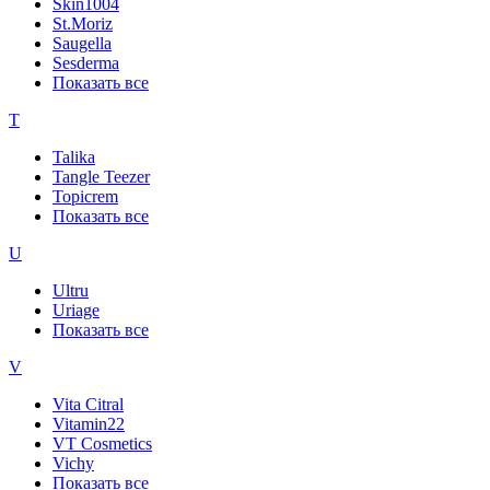
Skin1004
St.Moriz
Saugella
Sesderma
Показать все
T
Talika
Tangle Teezer
Topicrem
Показать все
U
Ultru
Uriage
Показать все
V
Vita Citral
Vitamin22
VT Cosmetics
Vichy
Показать все