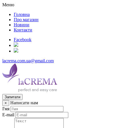
Меню
Головна
Про магазин
Новини
Контакти
Facebook
lacrema.com.ua@gmail.com
Запитати
Написати нам
×
І'мя
E-mail