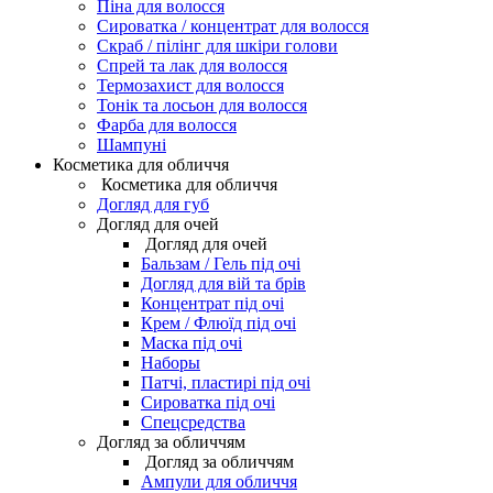
Піна для волосся
Сироватка / концентрат для волосся
Скраб / пілінг для шкіри голови
Спрей та лак для волосся
Термозахист для волосся
Тонік та лосьон для волосся
Фарба для волосся
Шампуні
Косметика для обличчя
Косметика для обличчя
Догляд для губ
Догляд для очей
Догляд для очей
Бальзам / Гель під очі
Догляд для вій та брів
Концентрат під очі
Крем / Флюїд під очі
Маска під очі
Наборы
Патчі, пластирі під очі
Сироватка під очі
Спецсредства
Догляд за обличчям
Догляд за обличчям
Ампули для обличчя