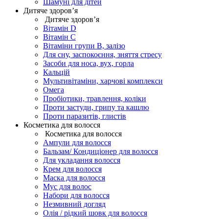
Шамуні для дітей
Дитяче здоров’я
Дитяче здоров’я
Вітамін D
Вітамін С
Вітаміни групи В, залізо
Для сну, заспокоєння, зняття стресу
Засоби для носа, вух, горла
Кальцій
Мультивітаміни, харчові комплекси
Омега
Пробіотики, травлення, коліки
Проти застуди, грипу та кашлю
Проти паразитів, глистів
Косметика для волосся
Косметика для волосся
Ампули для волосся
Бальзам/ Кондиціонер для волосся
Для укладання волосся
Крем для волосся
Маска для волосся
Мус для волос
Набори для волосся
Незмивний догляд
Олія / рідкий шовк для волосся