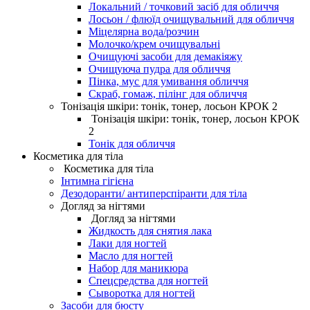
Локальний / точковий засіб для обличчя
Лосьон / флюїд очищувальний для обличчя
Міцелярна вода/розчин
Молочко/крем очищувальні
Очищуючі засоби для демакіяжу
Очищуюча пудра для обличчя
Пінка, мус для умивання обличчя
Скраб, гомаж, пілінг для обличчя
Тонізація шкіри: тонік, тонер, лосьон КРОК 2
Тонізація шкіри: тонік, тонер, лосьон КРОК
2
Тонік для обличчя
Косметика для тіла
Косметика для тіла
Інтимна гігієна
Дезодоранти/ антиперспіранти для тіла
Догляд за нігтями
Догляд за нігтями
Жидкость для снятия лака
Лаки для ногтей
Масло для ногтей
Набор для маникюра
Спецсредства для ногтей
Сыворотка для ногтей
Засоби для бюсту