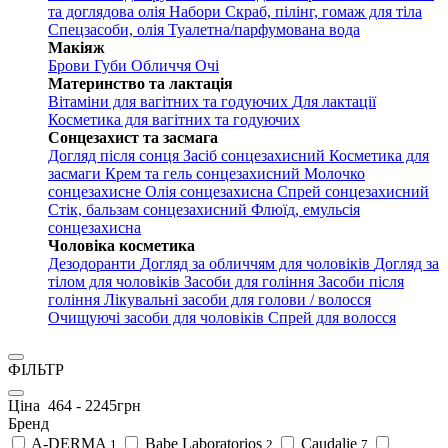
та доглядова олія
Набори
Скраб, пілінг, гомаж для тіла
Спецзасоби, олія
Туалетна/парфумована вода
Макіяж
Брови
Губи
Обличчя
Очі
Материнство та лактація
Вітаміни для вагітних та годуючих
Для лактації
Косметика для вагітних та годуючих
Сонцезахист та засмага
Догляд після сонця
Засіб сонцезахисний
Косметика для
засмаги
Крем та гель сонцезахисний
Молочко
сонцезахисне
Олія сонцезахисна
Спрей сонцезахисний
Стік, бальзам сонцезахисний
Флюїд, емульсія
сонцезахисна
Чоловіка косметика
Дезодоранти
Догляд за обличчям для чоловіків
Догляд за
тілом для чоловіків
Засоби для гоління
Засоби після
гоління
Лікувальні засоби для голови / волосся
Очищуючі засоби для чоловіків
Спрей для волосся
ФІЛЬТР
Ціна
464
-
2245
грн
Бренд
A-DERMA
Babe Laboratorios
Caudalie
1
2
7