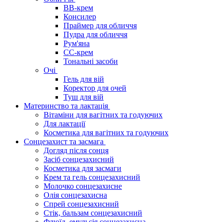
BB-крем
Консилер
Праймер для обличчя
Пудра для обличчя
Рум'яна
СС-крем
Тональні засоби
Очі
Гель для вій
Коректор для очей
Туш для вій
Материнство та лактація
Вітаміни для вагітних та годуючих
Для лактації
Косметика для вагітних та годуючих
Сонцезахист та засмага
Догляд після сонця
Засіб сонцезахисний
Косметика для засмаги
Крем та гель сонцезахисний
Молочко сонцезахисне
Олія сонцезахисна
Спрей сонцезахисний
Стік, бальзам сонцезахисний
Флюїд, емульсія сонцезахисна