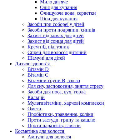
Мило дитяче
Олія для купання
Очищуюча вода, серветки
Піна для купання
Засоби при собореї у дітей
Засоби проти подряпин, синців
Захист від комах для дітей
Захист від сонця для дітей
Крем під підгузник
Спрей для волосся дитячий
Шамуні для дітей
Дитяче здоров’я
Вітамін D
Вітамін С
Вітаміни групи В, залізо
Для сну, заспокоєння, зняття стресу
Засоби для носа, вух, горла
Кальцій
Мультивітаміни, харчові комплекси
Омега
Пробіотики, травлення, коліки
Проти застуди, грипу та кашлю
Проти паразитів, глистів
Косметика для волосся
Ампули для волосся