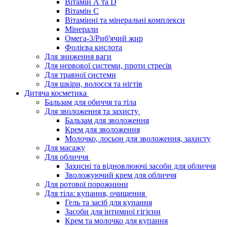
Вітамін А та D
Вітамін С
Вітамінні та мінеральні комплекси
Мінерали
Омега-3/Риб'ячий жир
Фолієва кислота
Для зниження ваги
Для нервової системи, проти стресів
Для травної системи
Для шкіри, волосся та нігтів
Дитяча косметика
Бальзам для обиччя та тіла
Для зволоження та захисту
Бальзам для зволоження
Крем для зволоження
Молочко, лосьон для зволоження, захисту
Для масажу
Для обличчя
Захисні та відновлюючі засоби для обличчя
Зволожуючий крем для обличчя
Для ротової порожнини
Для тіла: купання, очищення
Гель та засіб для купання
Засоби для інтимної гігієни
Крем та молочко для купання