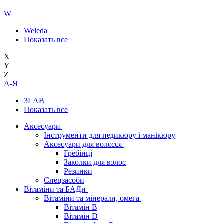
W
Weleda
Показать все
X
Y
Z
А-Я
3LAB
Показать все
Аксесуари
Інструменти для педикюру і манікюру
Аксесуари для волосся
Гребінці
Заколки для волос
Резинки
Спецзасоби
Вітаміни та БАДи
Вітаміни та мінерали, омега
Вітамін B
Вітамін D