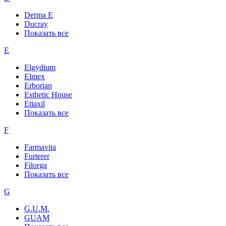
Derma E
Ducray
Показать все
E
Elgydium
Elmex
Erborian
Esthetic House
Etiaxil
Показать все
F
Farmavita
Furterer
Filorga
Показать все
G
G.U.M.
GUAM