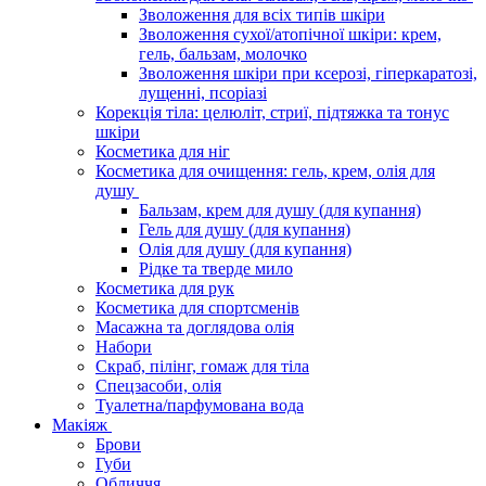
Зволоження для всіх типів шкіри
Зволоження сухої/атопічної шкіри: крем,
гель, бальзам, молочко
Зволоження шкіри при ксерозі, гіперкаратозі,
лущенні, псоріазі
Корекція тіла: целюліт, стриї, підтяжка та тонус
шкіри
Косметика для ніг
Косметика для очищення: гель, крем, олія для
душу
Бальзам, крем для душу (для купання)
Гель для душу (для купання)
Олія для душу (для купання)
Рідке та тверде мило
Косметика для рук
Косметика для спортсменів
Масажна та доглядова олія
Набори
Скраб, пілінг, гомаж для тіла
Спецзасоби, олія
Туалетна/парфумована вода
Макіяж
Брови
Губи
Обличчя