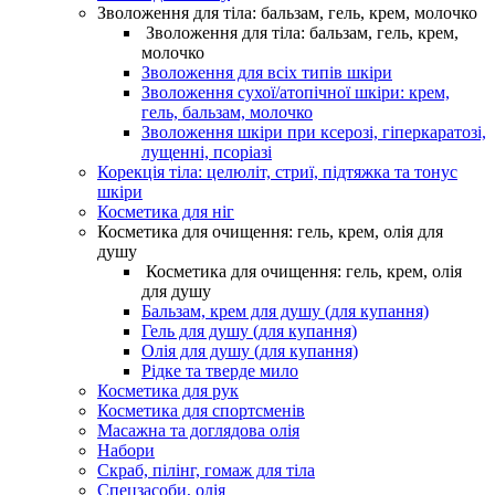
Зволоження для тіла: бальзам, гель, крем, молочко
Зволоження для тіла: бальзам, гель, крем,
молочко
Зволоження для всіх типів шкіри
Зволоження сухої/атопічної шкіри: крем,
гель, бальзам, молочко
Зволоження шкіри при ксерозі, гіперкаратозі,
лущенні, псоріазі
Корекція тіла: целюліт, стриї, підтяжка та тонус
шкіри
Косметика для ніг
Косметика для очищення: гель, крем, олія для
душу
Косметика для очищення: гель, крем, олія
для душу
Бальзам, крем для душу (для купання)
Гель для душу (для купання)
Олія для душу (для купання)
Рідке та тверде мило
Косметика для рук
Косметика для спортсменів
Масажна та доглядова олія
Набори
Скраб, пілінг, гомаж для тіла
Спецзасоби, олія