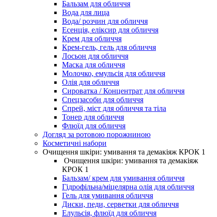
Бальзам для обличчя
Вода для лица
Вода/ розчин для обличчя
Есенція, еліксир для обличчя
Крем для обличчя
Крем-гель, гель для обличчя
Лосьон для обличчя
Маска для обличчя
Молочко, емульсія для обличчя
Олія для обличчя
Сироватка / Концентрат для обличчя
Спецзасоби для обличчя
Спрей, міст для обличчя та тіла
Тонер для обличчя
Флюїд для обличчя
Догляд за ротовою порожниною
Косметичні набори
Очищення шкіри: умивання та демакіяж КРОК 1
Очищення шкіри: умивання та демакіяж
КРОК 1
Бальзам/ крем для умивання обличчя
Гідрофільна/міцелярна олія для обличчя
Гель для умивання обличчя
Диски, педи, серветки для обличчя
Елульсія, флюїд для обличчя