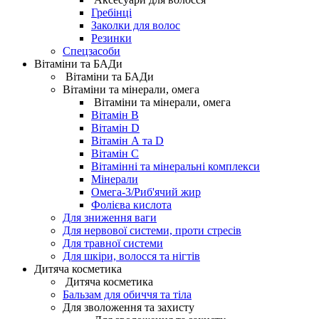
Гребінці
Заколки для волос
Резинки
Спецзасоби
Вітаміни та БАДи
Вітаміни та БАДи
Вітаміни та мінерали, омега
Вітаміни та мінерали, омега
Вітамін B
Вітамін D
Вітамін А та D
Вітамін С
Вітамінні та мінеральні комплекси
Мінерали
Омега-3/Риб'ячий жир
Фолієва кислота
Для зниження ваги
Для нервової системи, проти стресів
Для травної системи
Для шкіри, волосся та нігтів
Дитяча косметика
Дитяча косметика
Бальзам для обиччя та тіла
Для зволоження та захисту