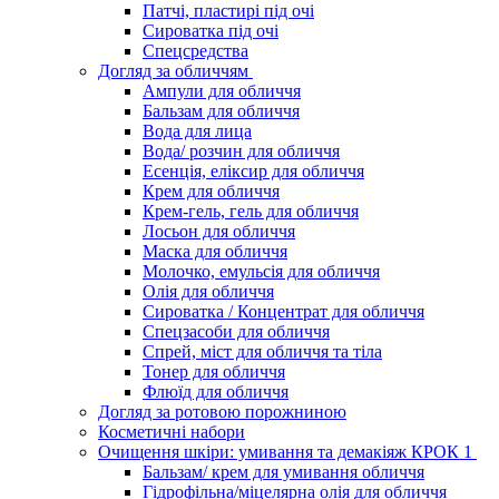
Патчі, пластирі під очі
Сироватка під очі
Спецсредства
Догляд за обличчям
Ампули для обличчя
Бальзам для обличчя
Вода для лица
Вода/ розчин для обличчя
Есенція, еліксир для обличчя
Крем для обличчя
Крем-гель, гель для обличчя
Лосьон для обличчя
Маска для обличчя
Молочко, емульсія для обличчя
Олія для обличчя
Сироватка / Концентрат для обличчя
Спецзасоби для обличчя
Спрей, міст для обличчя та тіла
Тонер для обличчя
Флюїд для обличчя
Догляд за ротовою порожниною
Косметичні набори
Очищення шкіри: умивання та демакіяж КРОК 1
Бальзам/ крем для умивання обличчя
Гідрофільна/міцелярна олія для обличчя