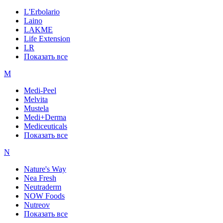
L'Erbolario
Laino
LAKME
Life Extension
LR
Показать все
M
Medi-Peel
Melvita
Mustela
Medi+Derma
Mediceuticals
Показать все
N
Nature's Way
Nea Fresh
Neutraderm
NOW Foods
Nutreov
Показать все