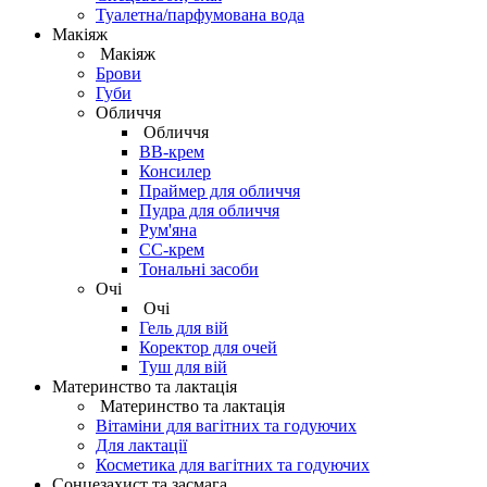
Туалетна/парфумована вода
Макіяж
Макіяж
Брови
Губи
Обличчя
Обличчя
BB-крем
Консилер
Праймер для обличчя
Пудра для обличчя
Рум'яна
СС-крем
Тональні засоби
Очі
Очі
Гель для вій
Коректор для очей
Туш для вій
Материнство та лактація
Материнство та лактація
Вітаміни для вагітних та годуючих
Для лактації
Косметика для вагітних та годуючих
Сонцезахист та засмага