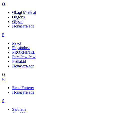
O
Obagi Medical
Oligobs
Olysee
Показать все
P
Payot
Physiodose
PRORHINEL
Pure Paw Paw
Pediakid
Показать все
Q
R
Rene Furterer
Показать все
S
Saforelle