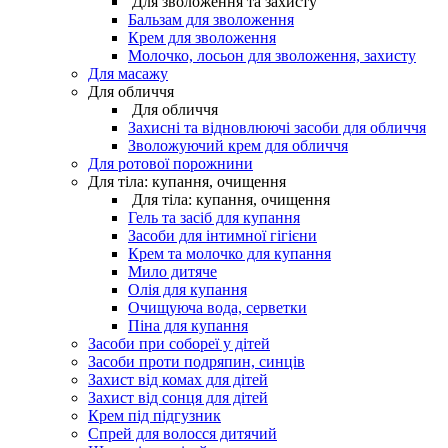
Для зволоження та захисту
Бальзам для зволоження
Крем для зволоження
Молочко, лосьон для зволоження, захисту
Для масажу
Для обличчя
Для обличчя
Захисні та відновлюючі засоби для обличчя
Зволожуючий крем для обличчя
Для ротової порожнини
Для тіла: купання, очищення
Для тіла: купання, очищення
Гель та засіб для купання
Засоби для інтимної гігієни
Крем та молочко для купання
Мило дитяче
Олія для купання
Очищуюча вода, серветки
Піна для купання
Засоби при собореї у дітей
Засоби проти подряпин, синців
Захист від комах для дітей
Захист від сонця для дітей
Крем під підгузник
Спрей для волосся дитячий