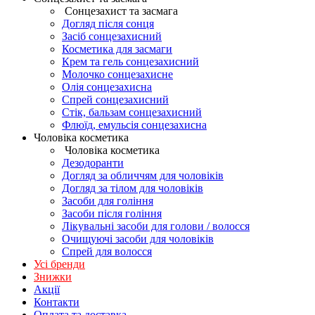
Сонцезахист та засмага
Догляд після сонця
Засіб сонцезахисний
Косметика для засмаги
Крем та гель сонцезахисний
Молочко сонцезахисне
Олія сонцезахисна
Спрей сонцезахисний
Стік, бальзам сонцезахисний
Флюїд, емульсія сонцезахисна
Чоловіка косметика
Чоловіка косметика
Дезодоранти
Догляд за обличчям для чоловіків
Догляд за тілом для чоловіків
Засоби для гоління
Засоби після гоління
Лікувальні засоби для голови / волосся
Очищуючі засоби для чоловіків
Спрей для волосся
Усі бренди
Знижки
Акції
Контакти
Оплата та доставка