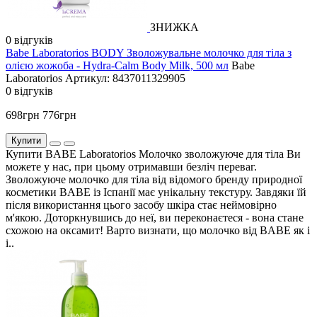
ЗНИЖКА
0 відгуків
Babe Laboratorios BODY Зволожувальне молочко для тіла з
олією жожоба - Hydra-Calm Body Milk, 500 мл
Babe
Laboratorios
Артикул: 8437011329905
0 відгуків
698грн
776грн
Купити
Купити BABE Laboratorios Молочко зволожуюче для тіла Ви
можете у нас, при цьому отримавши безліч переваг.
Зволожуюче молочко для тіла від відомого бренду природної
косметики BABE із Іспанії має унікальну текстуру. Завдяки їй
після використання цього засобу шкіра стає неймовірно
м'якою. Доторкнувшись до неї, ви переконаєтеся - вона стане
схожою на оксамит! Варто визнати, що молочко від BABE як і
і..