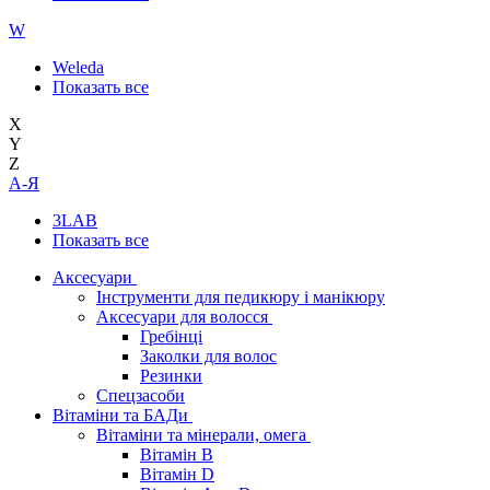
W
Weleda
Показать все
X
Y
Z
А-Я
3LAB
Показать все
Аксесуари
Інструменти для педикюру і манікюру
Аксесуари для волосся
Гребінці
Заколки для волос
Резинки
Спецзасоби
Вітаміни та БАДи
Вітаміни та мінерали, омега
Вітамін B
Вітамін D