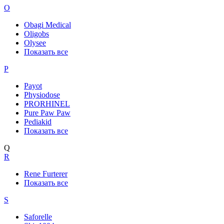
O
Obagi Medical
Oligobs
Olysee
Показать все
P
Payot
Physiodose
PRORHINEL
Pure Paw Paw
Pediakid
Показать все
Q
R
Rene Furterer
Показать все
S
Saforelle