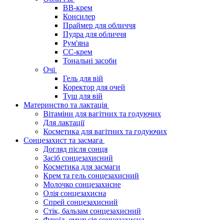
BB-крем
Консилер
Праймер для обличчя
Пудра для обличчя
Рум'яна
СС-крем
Тональні засоби
Очі
Гель для вій
Коректор для очей
Туш для вій
Материнство та лактація
Вітаміни для вагітних та годуючих
Для лактації
Косметика для вагітних та годуючих
Сонцезахист та засмага
Догляд після сонця
Засіб сонцезахисний
Косметика для засмаги
Крем та гель сонцезахисний
Молочко сонцезахисне
Олія сонцезахисна
Спрей сонцезахисний
Стік, бальзам сонцезахисний
Флюїд, емульсія сонцезахисна