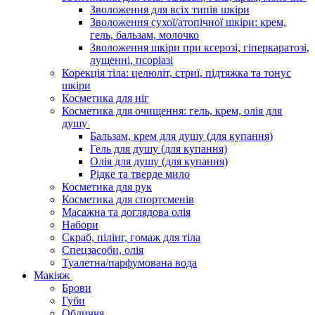
Зволоження для всіх типів шкіри
Зволоження сухої/атопічної шкіри: крем,
гель, бальзам, молочко
Зволоження шкіри при ксерозі, гіперкаратозі,
лущенні, псоріазі
Корекція тіла: целюліт, стриї, підтяжка та тонус
шкіри
Косметика для ніг
Косметика для очищення: гель, крем, олія для
душу
Бальзам, крем для душу (для купання)
Гель для душу (для купання)
Олія для душу (для купання)
Рідке та тверде мило
Косметика для рук
Косметика для спортсменів
Масажна та доглядова олія
Набори
Скраб, пілінг, гомаж для тіла
Спецзасоби, олія
Туалетна/парфумована вода
Макіяж
Брови
Губи
Обличчя