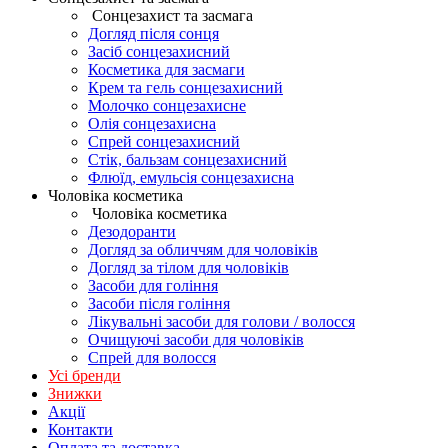
Сонцезахист та засмага
Догляд після сонця
Засіб сонцезахисний
Косметика для засмаги
Крем та гель сонцезахисний
Молочко сонцезахисне
Олія сонцезахисна
Спрей сонцезахисний
Стік, бальзам сонцезахисний
Флюїд, емульсія сонцезахисна
Чоловіка косметика
Чоловіка косметика
Дезодоранти
Догляд за обличчям для чоловіків
Догляд за тілом для чоловіків
Засоби для гоління
Засоби після гоління
Лікувальні засоби для голови / волосся
Очищуючі засоби для чоловіків
Спрей для волосся
Усі бренди
Знижки
Акції
Контакти
Оплата та доставка