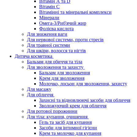
Вітамін А та D
Вітамін С
Вітамінні та мінеральні комплекси
Мінерали
Омега-3/Риб'ячий жир
Фолієва кислота
Для зниження ваги
Для нервової системи, проти стресів
Для травної системи
Для шкіри, волосся та нігтів
Дитяча косметика
Бальзам для обиччя та тіла
Для зволоження та захисту
Бальзам для зволоження
Крем для зволоження
Молочко, лосьон для зволоження, захисту
Для масажу
Для обличчя
Захисні та відновлюючі засоби для обличчя
Зволожуючий крем для обличчя
Для ротової порожнини
Для тіла: купання, очищення
Гель та засіб для купання
Засоби для інтимної гігієни
Крем та молочко для купання