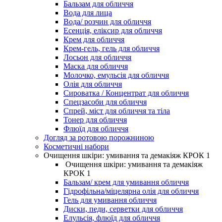
Бальзам для обличчя
Вода для лица
Вода/ розчин для обличчя
Есенція, еліксир для обличчя
Крем для обличчя
Крем-гель, гель для обличчя
Лосьон для обличчя
Маска для обличчя
Молочко, емульсія для обличчя
Олія для обличчя
Сироватка / Концентрат для обличчя
Спецзасоби для обличчя
Спрей, міст для обличчя та тіла
Тонер для обличчя
Флюїд для обличчя
Догляд за ротовою порожниною
Косметичні набори
Очищення шкіри: умивання та демакіяж КРОК 1
Очищення шкіри: умивання та демакіяж
КРОК 1
Бальзам/ крем для умивання обличчя
Гідрофільна/міцелярна олія для обличчя
Гель для умивання обличчя
Диски, педи, серветки для обличчя
Елульсія, флюїд для обличчя