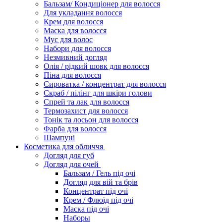
Бальзам/ Кондиціонер для волосся
Для укладання волосся
Крем для волосся
Маска для волосся
Мус для волос
Набори для волосся
Незмивний догляд
Олія / рідкий шовк для волосся
Піна для волосся
Сироватка / концентрат для волосся
Скраб / пілінг для шкіри голови
Спрей та лак для волосся
Термозахист для волосся
Тонік та лосьон для волосся
Фарба для волосся
Шампуні
Косметика для обличчя
Догляд для губ
Догляд для очей
Бальзам / Гель під очі
Догляд для вій та брів
Концентрат під очі
Крем / Флюїд під очі
Маска під очі
Наборы