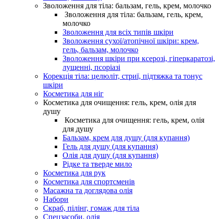
Зволоження для тіла: бальзам, гель, крем, молочко
Зволоження для тіла: бальзам, гель, крем,
молочко
Зволоження для всіх типів шкіри
Зволоження сухої/атопічної шкіри: крем,
гель, бальзам, молочко
Зволоження шкіри при ксерозі, гіперкаратозі,
лущенні, псоріазі
Корекція тіла: целюліт, стриї, підтяжка та тонус
шкіри
Косметика для ніг
Косметика для очищення: гель, крем, олія для
душу
Косметика для очищення: гель, крем, олія
для душу
Бальзам, крем для душу (для купання)
Гель для душу (для купання)
Олія для душу (для купання)
Рідке та тверде мило
Косметика для рук
Косметика для спортсменів
Масажна та доглядова олія
Набори
Скраб, пілінг, гомаж для тіла
Спецзасоби, олія