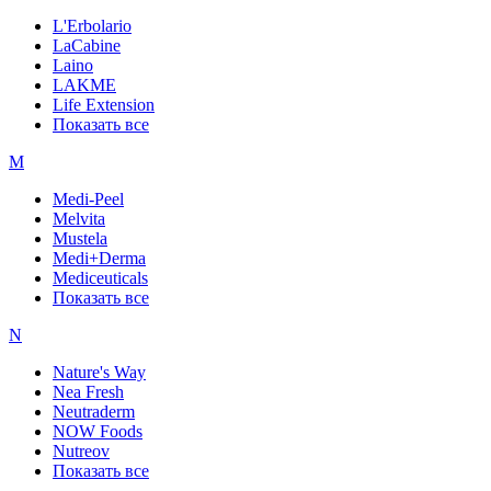
L'Erbolario
LaCabine
Laino
LAKME
Life Extension
Показать все
M
Medi-Peel
Melvita
Mustela
Medi+Derma
Mediceuticals
Показать все
N
Nature's Way
Nea Fresh
Neutraderm
NOW Foods
Nutreov
Показать все