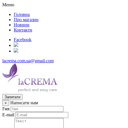
Меню
Головна
Про магазин
Новини
Контакти
Facebook
lacrema.com.ua@gmail.com
Запитати
Написати нам
×
І'мя
E-mail