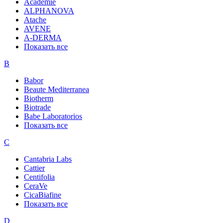
Academie
ALPHANOVA
Atache
AVENE
A-DERMA
Показать все
B
Babor
Beaute Mediterranea
Biotherm
Biotrade
Babe Laboratorios
Показать все
C
Cantabria Labs
Cattier
Centifolia
CeraVe
CicaBiafine
Показать все
D