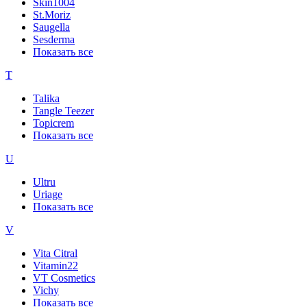
Skin1004
St.Moriz
Saugella
Sesderma
Показать все
T
Talika
Tangle Teezer
Topicrem
Показать все
U
Ultru
Uriage
Показать все
V
Vita Citral
Vitamin22
VT Cosmetics
Vichy
Показать все