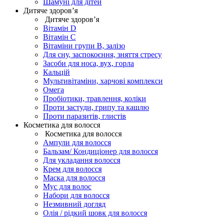
Шамуні для дітей
Дитяче здоров’я
Дитяче здоров’я
Вітамін D
Вітамін С
Вітаміни групи В, залізо
Для сну, заспокоєння, зняття стресу
Засоби для носа, вух, горла
Кальцій
Мультивітаміни, харчові комплекси
Омега
Пробіотики, травлення, коліки
Проти застуди, грипу та кашлю
Проти паразитів, глистів
Косметика для волосся
Косметика для волосся
Ампули для волосся
Бальзам/ Кондиціонер для волосся
Для укладання волосся
Крем для волосся
Маска для волосся
Мус для волос
Набори для волосся
Незмивний догляд
Олія / рідкий шовк для волосся