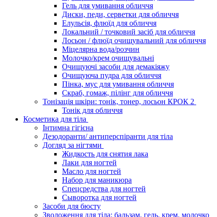
Гель для умивання обличчя
Диски, педи, серветки для обличчя
Елульсія, флюїд для обличчя
Локальний / точковий засіб для обличчя
Лосьон / флюїд очищувальний для обличчя
Міцелярна вода/розчин
Молочко/крем очищувальні
Очищуючі засоби для демакіяжу
Очищуюча пудра для обличчя
Пінка, мус для умивання обличчя
Скраб, гомаж, пілінг для обличчя
Тонізація шкіри: тонік, тонер, лосьон КРОК 2
Тонік для обличчя
Косметика для тіла
Інтимна гігієна
Дезодоранти/ антиперспіранти для тіла
Догляд за нігтями
Жидкость для снятия лака
Лаки для ногтей
Масло для ногтей
Набор для маникюра
Спецсредства для ногтей
Сыворотка для ногтей
Засоби для бюсту
Зволоження для тіла: бальзам, гель, крем, молочко