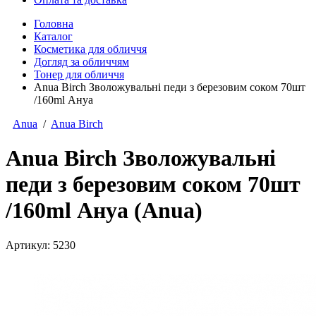
Головна
Каталог
Косметика для обличчя
Догляд за обличчям
Тонер для обличчя
Anua Birch Зволожувальні педи з березовим соком 70шт
/160ml Ануа
Anua
/
Anua Birch
Anua Birch Зволожувальні
педи з березовим соком 70шт
/160ml Ануа (Anua)
Артикул:
5230