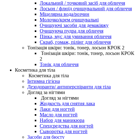
Локальний / точковий засіб для обличчя
Лосьон / флюїд очищувальний для обличчя
Міцелярна вода/розчин
Молочко/крем очищувальні
Очищуючі засоби для демакіяжу
Очищуюча пудра для обличчя
Пінка, мус для умивання обличчя
Скраб, гомаж, пілінг для обличчя
Тонізація шкіри: тонік, тонер, лосьон КРОК 2
Тонізація шкіри: тонік, тонер, лосьон КРОК
2
Тонік для обличчя
Косметика для тіла
Косметика для тіла
Інтимна гігієна
Дезодоранти/ антиперспіранти для тіла
Догляд за нігтями
Догляд за нігтями
Жидкость для снятия лака
Лаки для ногтей
Масло для ногтей
Набор для маникюра
Спецсредства для ногтей
Сыворотка для ногтей
Засоби для бюсту