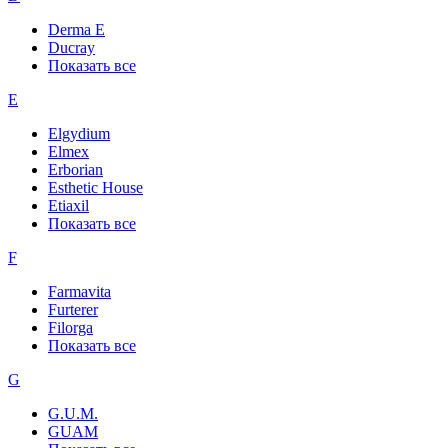
Derma E
Ducray
Показать все
E
Elgydium
Elmex
Erborian
Esthetic House
Etiaxil
Показать все
F
Farmavita
Furterer
Filorga
Показать все
G
G.U.M.
GUAM