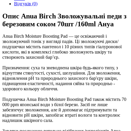
Відгуків (0)
Опис Anua Birch Зволожувальні педи з
березовим соком 70шт /160ml Ануа
Anua Birch Moisture Boosting Pad — це освіжаючий і
зволожуючий тонік у вигляді падів. Ці зволожуючі диски/
подушечки містить пантенол і 10 різних типів гіалуронової
кислоти, які в комплексі глибоко зволожують шкіру та
створюють захисний бар’єр.
Призначення: суха та зневоднена шкіра будь-якого типу, з
відчуттям стянутості, сухості, шелушіння. Для зволоження,
відновлення рН та природнього захисного бар'єру шкіри,
підвищення еластичності, надання сяйва та природньо -
здорового кольору обличчя.
Подушечка Anua Birch Moisture Boosting Pad також містить 70
000 ppm японської води з білої берези. Засіб не лише
забезпечує зволоження, але й допомагає підтримувати та
відновити pH шкіри, запобігає втраті вологи та контролює
надлишок шкірного сала.
Завдяки поєднанню ретельно відібраних інгредієнтів Anua