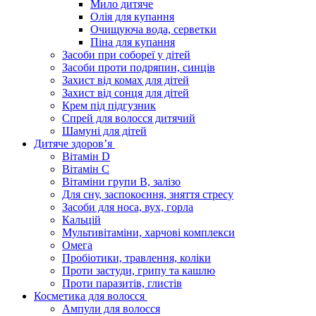
Мило дитяче
Олія для купання
Очищуюча вода, серветки
Піна для купання
Засоби при собореї у дітей
Засоби проти подряпин, синців
Захист від комах для дітей
Захист від сонця для дітей
Крем під підгузник
Спрей для волосся дитячий
Шамуні для дітей
Дитяче здоров’я
Вітамін D
Вітамін С
Вітаміни групи В, залізо
Для сну, заспокоєння, зняття стресу
Засоби для носа, вух, горла
Кальцій
Мультивітаміни, харчові комплекси
Омега
Пробіотики, травлення, коліки
Проти застуди, грипу та кашлю
Проти паразитів, глистів
Косметика для волосся
Ампули для волосся