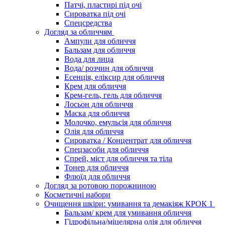
Патчі, пластирі під очі
Сироватка під очі
Спецсредства
Догляд за обличчям
Ампули для обличчя
Бальзам для обличчя
Вода для лица
Вода/ розчин для обличчя
Есенція, еліксир для обличчя
Крем для обличчя
Крем-гель, гель для обличчя
Лосьон для обличчя
Маска для обличчя
Молочко, емульсія для обличчя
Олія для обличчя
Сироватка / Концентрат для обличчя
Спецзасоби для обличчя
Спрей, міст для обличчя та тіла
Тонер для обличчя
Флюїд для обличчя
Догляд за ротовою порожниною
Косметичні набори
Очищення шкіри: умивання та демакіяж КРОК 1
Бальзам/ крем для умивання обличчя
Гідрофільна/міцелярна олія для обличчя