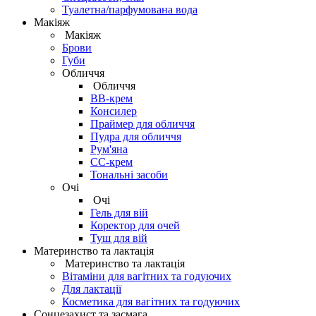
Туалетна/парфумована вода
Макіяж
Макіяж
Брови
Губи
Обличчя
Обличчя
BB-крем
Консилер
Праймер для обличчя
Пудра для обличчя
Рум'яна
СС-крем
Тональні засоби
Очі
Очі
Гель для вій
Коректор для очей
Туш для вій
Материнство та лактація
Материнство та лактація
Вітаміни для вагітних та годуючих
Для лактації
Косметика для вагітних та годуючих
Сонцезахист та засмага