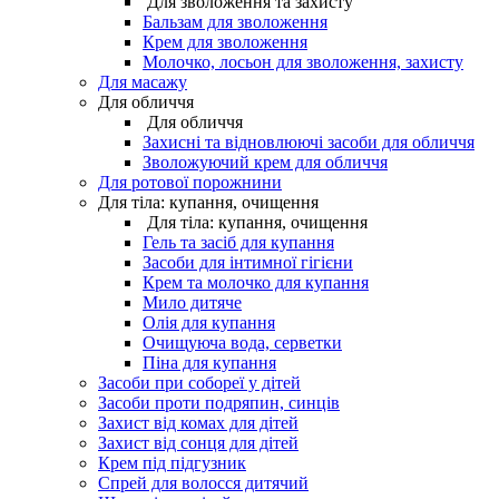
Для зволоження та захисту
Бальзам для зволоження
Крем для зволоження
Молочко, лосьон для зволоження, захисту
Для масажу
Для обличчя
Для обличчя
Захисні та відновлюючі засоби для обличчя
Зволожуючий крем для обличчя
Для ротової порожнини
Для тіла: купання, очищення
Для тіла: купання, очищення
Гель та засіб для купання
Засоби для інтимної гігієни
Крем та молочко для купання
Мило дитяче
Олія для купання
Очищуюча вода, серветки
Піна для купання
Засоби при собореї у дітей
Засоби проти подряпин, синців
Захист від комах для дітей
Захист від сонця для дітей
Крем під підгузник
Спрей для волосся дитячий