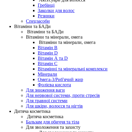
Гребінці
Заколки для волос
Резинки
Спецзасоби
Вітаміни та БАДи
Вітаміни та БАДи
Вітаміни та мінерали, омега
Вітаміни та мінерали, омега
Вітамін B
Вітамін D
Вітамін А та D
Вітамін С
Вітамінні та мінеральні комплекси
Мінерали
Омега-3/Риб'ячий жир
Фолієва кислота
Для зниження ваги
Для нервової системи, проти стресів
Для травної системи
Для шкіри, волосся та нігтів
Дитяча косметика
Дитяча косметика
Бальзам для обиччя та тіла
Для зволоження та захисту