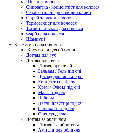
Піна для волосся
Сироватка / концентрат для волосся
Скраб / пілінг для шкіри голови
Спрей та лак для волосся
Термозахист для волосся
Тонік та лосьон для волосся
Фарба для волосся
Шампуні
Косметика для обличчя
Косметика для обличчя
Догляд для губ
Догляд для очей
Догляд для очей
Бальзам / Гель під очі
Догляд для вій та брів
Концентрат під очі
Крем / Флюїд під очі
Маска під очі
Наборы
Патчі, пластирі під очі
Сироватка під очі
Спецсредства
Догляд за обличчям
Догляд за обличчям
Ампули для обличчя