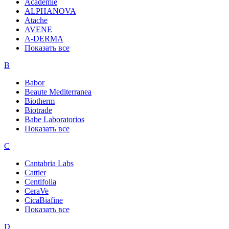
Academie
ALPHANOVA
Atache
AVENE
A-DERMA
Показать все
B
Babor
Beaute Mediterranea
Biotherm
Biotrade
Babe Laboratorios
Показать все
C
Cantabria Labs
Cattier
Centifolia
CeraVe
CicaBiafine
Показать все
D