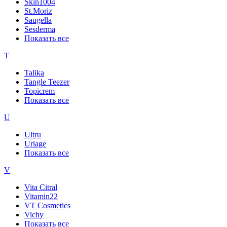
Skin1004
St.Moriz
Saugella
Sesderma
Показать все
T
Talika
Tangle Teezer
Topicrem
Показать все
U
Ultru
Uriage
Показать все
V
Vita Citral
Vitamin22
VT Cosmetics
Vichy
Показать все