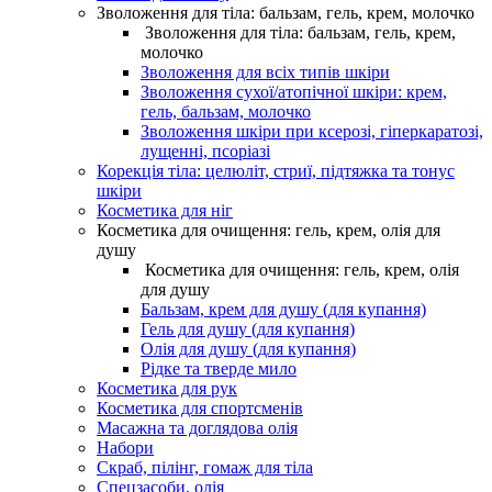
Зволоження для тіла: бальзам, гель, крем, молочко
Зволоження для тіла: бальзам, гель, крем,
молочко
Зволоження для всіх типів шкіри
Зволоження сухої/атопічної шкіри: крем,
гель, бальзам, молочко
Зволоження шкіри при ксерозі, гіперкаратозі,
лущенні, псоріазі
Корекція тіла: целюліт, стриї, підтяжка та тонус
шкіри
Косметика для ніг
Косметика для очищення: гель, крем, олія для
душу
Косметика для очищення: гель, крем, олія
для душу
Бальзам, крем для душу (для купання)
Гель для душу (для купання)
Олія для душу (для купання)
Рідке та тверде мило
Косметика для рук
Косметика для спортсменів
Масажна та доглядова олія
Набори
Скраб, пілінг, гомаж для тіла
Спецзасоби, олія