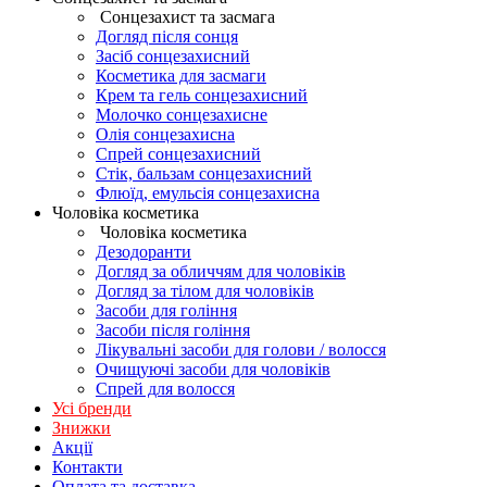
Сонцезахист та засмага
Догляд після сонця
Засіб сонцезахисний
Косметика для засмаги
Крем та гель сонцезахисний
Молочко сонцезахисне
Олія сонцезахисна
Спрей сонцезахисний
Стік, бальзам сонцезахисний
Флюїд, емульсія сонцезахисна
Чоловіка косметика
Чоловіка косметика
Дезодоранти
Догляд за обличчям для чоловіків
Догляд за тілом для чоловіків
Засоби для гоління
Засоби після гоління
Лікувальні засоби для голови / волосся
Очищуючі засоби для чоловіків
Спрей для волосся
Усі бренди
Знижки
Акції
Контакти
Оплата та доставка