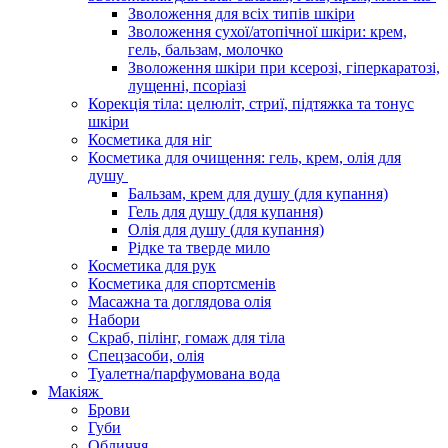
Зволоження для всіх типів шкіри
Зволоження сухої/атопічної шкіри: крем,
гель, бальзам, молочко
Зволоження шкіри при ксерозі, гіперкаратозі,
лущенні, псоріазі
Корекція тіла: целюліт, стриї, підтяжка та тонус
шкіри
Косметика для ніг
Косметика для очищення: гель, крем, олія для
душу
Бальзам, крем для душу (для купання)
Гель для душу (для купання)
Олія для душу (для купання)
Рідке та тверде мило
Косметика для рук
Косметика для спортсменів
Масажна та доглядова олія
Набори
Скраб, пілінг, гомаж для тіла
Спецзасоби, олія
Туалетна/парфумована вода
Макіяж
Брови
Губи
Обличчя