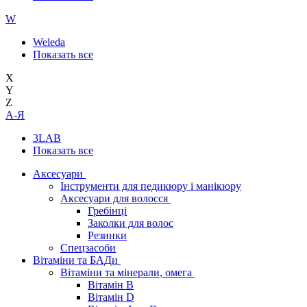
W
Weleda
Показать все
X
Y
Z
А-Я
3LAB
Показать все
Аксесуари
Інструменти для педикюру і манікюру
Аксесуари для волосся
Гребінці
Заколки для волос
Резинки
Спецзасоби
Вітаміни та БАДи
Вітаміни та мінерали, омега
Вітамін B
Вітамін D