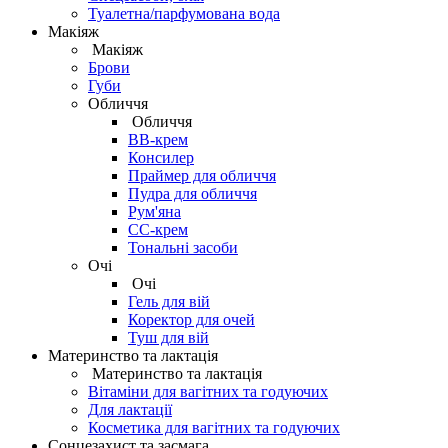
Туалетна/парфумована вода
Макіяж
Макіяж
Брови
Губи
Обличчя
Обличчя
BB-крем
Консилер
Праймер для обличчя
Пудра для обличчя
Рум'яна
СС-крем
Тональні засоби
Очі
Очі
Гель для вій
Коректор для очей
Туш для вій
Материнство та лактація
Материнство та лактація
Вітаміни для вагітних та годуючих
Для лактації
Косметика для вагітних та годуючих
Сонцезахист та засмага