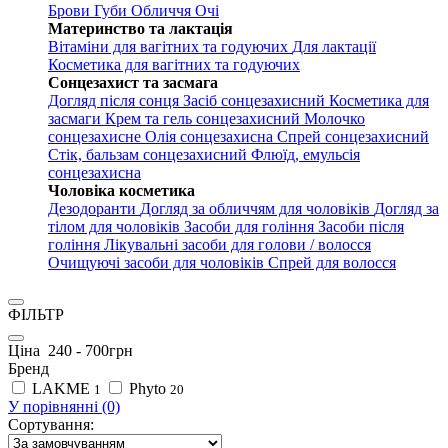
Брови
Губи
Обличчя
Очі
Материнство та лактація
Вітаміни для вагітних та годуючих
Для лактації
Косметика для вагітних та годуючих
Сонцезахист та засмага
Догляд після сонця
Засіб сонцезахисний
Косметика для
засмаги
Крем та гель сонцезахисний
Молочко
сонцезахисне
Олія сонцезахисна
Спрей сонцезахисний
Стік, бальзам сонцезахисний
Флюїд, емульсія
сонцезахисна
Чоловіка косметика
Дезодоранти
Догляд за обличчям для чоловіків
Догляд за
тілом для чоловіків
Засоби для гоління
Засоби після
гоління
Лікувальні засоби для голови / волосся
Очищуючі засоби для чоловіків
Спрей для волосся
ФІЛЬТР
Ціна
240
-
700
грн
Бренд
LAKME
Phyto
1
20
У порівнянні (0)
Сортування: