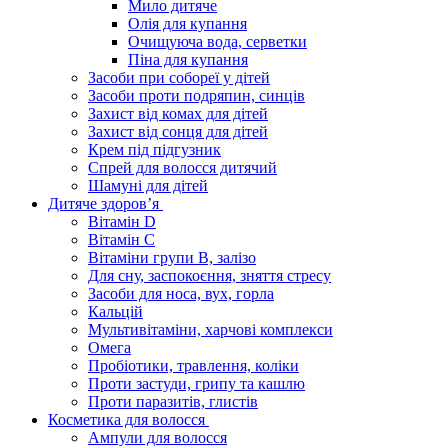
Мило дитяче
Олія для купання
Очищуюча вода, серветки
Піна для купання
Засоби при собореї у дітей
Засоби проти подряпин, синців
Захист від комах для дітей
Захист від сонця для дітей
Крем під підгузник
Спрей для волосся дитячий
Шамуні для дітей
Дитяче здоров’я
Вітамін D
Вітамін С
Вітаміни групи В, залізо
Для сну, заспокоєння, зняття стресу
Засоби для носа, вух, горла
Кальцій
Мультивітаміни, харчові комплекси
Омега
Пробіотики, травлення, коліки
Проти застуди, грипу та кашлю
Проти паразитів, глистів
Косметика для волосся
Ампули для волосся