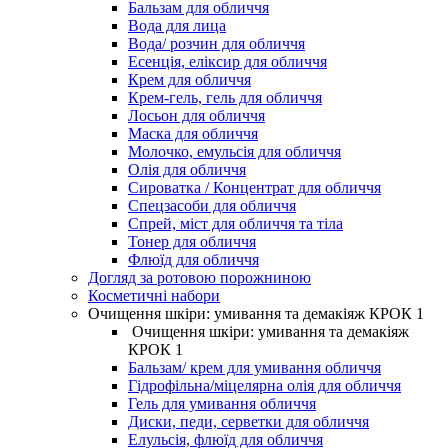
Бальзам для обличчя
Вода для лица
Вода/ розчин для обличчя
Есенція, еліксир для обличчя
Крем для обличчя
Крем-гель, гель для обличчя
Лосьон для обличчя
Маска для обличчя
Молочко, емульсія для обличчя
Олія для обличчя
Сироватка / Концентрат для обличчя
Спецзасоби для обличчя
Спрей, міст для обличчя та тіла
Тонер для обличчя
Флюїд для обличчя
Догляд за ротовою порожниною
Косметичні набори
Очищення шкіри: умивання та демакіяж КРОК 1
Очищення шкіри: умивання та демакіяж
КРОК 1
Бальзам/ крем для умивання обличчя
Гідрофільна/міцелярна олія для обличчя
Гель для умивання обличчя
Диски, педи, серветки для обличчя
Елульсія, флюїд для обличчя