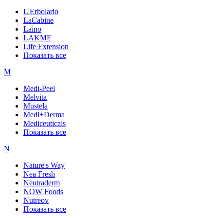
L'Erbolario
LaCabine
Laino
LAKME
Life Extension
Показать все
M
Medi-Peel
Melvita
Mustela
Medi+Derma
Mediceuticals
Показать все
N
Nature's Way
Nea Fresh
Neutraderm
NOW Foods
Nutreov
Показать все