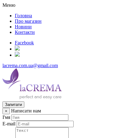
Меню
Головна
Про магазин
Новини
Контакти
Facebook
lacrema.com.ua@gmail.com
Запитати
Написати нам
×
І'мя
E-mail