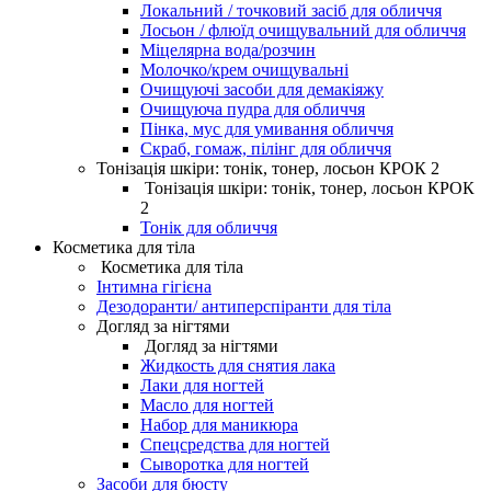
Локальний / точковий засіб для обличчя
Лосьон / флюїд очищувальний для обличчя
Міцелярна вода/розчин
Молочко/крем очищувальні
Очищуючі засоби для демакіяжу
Очищуюча пудра для обличчя
Пінка, мус для умивання обличчя
Скраб, гомаж, пілінг для обличчя
Тонізація шкіри: тонік, тонер, лосьон КРОК 2
Тонізація шкіри: тонік, тонер, лосьон КРОК
2
Тонік для обличчя
Косметика для тіла
Косметика для тіла
Інтимна гігієна
Дезодоранти/ антиперспіранти для тіла
Догляд за нігтями
Догляд за нігтями
Жидкость для снятия лака
Лаки для ногтей
Масло для ногтей
Набор для маникюра
Спецсредства для ногтей
Сыворотка для ногтей
Засоби для бюсту