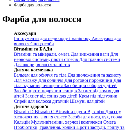
Фарба для волосся
Фарба для волосся
Аксесуари
Інструменти для педикюру і манікюру
Аксесуари для
волосся
Спецзасоби
Вітаміни та БАДи
Вітаміни та мінерали, омега
Для зниження ваги
Для
нервової системи, проти стресів
Для травної системи
Для шкіри, волосся та нігтів
Дитяча косметика
Бальзам для обиччя та тіла
Для зволоження та захисту
Для масажу
Для обличчя
Для ротової порожнини
Для
тіла: купання, очищення
Засоби при собореї у дітей
Засоби проти подряпин, синців
Захист від комах для
дітей
Захист від сонця для дітей
Крем під підгузник
Спрей для волосся дитячий
Шамуні для дітей
Дитяче здоров’я
Вітамін D
Вітамін С
Вітаміни групи В, залізо
Для сну,
заспокоєння, зняття стресу
Засоби для носа, вух, горла
Кальцій
Мультивітаміни, харчові комплекси
Омега
Пробіотики, травлення, коліки
Проти застуди, грипу та