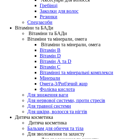
Гребінці
Заколки для волос
Резинки
Спецзасоби
Вітаміни та БАДи
Вітаміни та БАДи
Вітаміни та мінерали, омега
Вітаміни та мінерали, омега
Вітамін B
Вітамін D
Вітамін А та D
Вітамін С
Вітамінні та мінеральні комплекси
Мінерали
Омега-3/Риб'ячий жир
Фолієва кислота
Для зниження ваги
Для нервової системи, проти стресів
Для травної системи
Для шкіри, волосся та нігтів
Дитяча косметика
Дитяча косметика
Бальзам для обиччя та тіла
Для зволоження та захисту