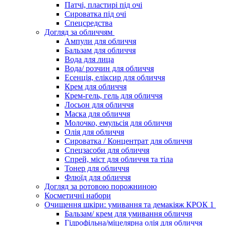
Патчі, пластирі під очі
Сироватка під очі
Спецсредства
Догляд за обличчям
Ампули для обличчя
Бальзам для обличчя
Вода для лица
Вода/ розчин для обличчя
Есенція, еліксир для обличчя
Крем для обличчя
Крем-гель, гель для обличчя
Лосьон для обличчя
Маска для обличчя
Молочко, емульсія для обличчя
Олія для обличчя
Сироватка / Концентрат для обличчя
Спецзасоби для обличчя
Спрей, міст для обличчя та тіла
Тонер для обличчя
Флюїд для обличчя
Догляд за ротовою порожниною
Косметичні набори
Очищення шкіри: умивання та демакіяж КРОК 1
Бальзам/ крем для умивання обличчя
Гідрофільна/міцелярна олія для обличчя