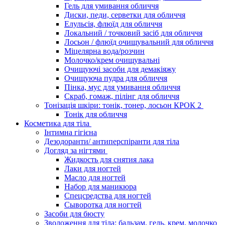
Гель для умивання обличчя
Диски, педи, серветки для обличчя
Елульсія, флюїд для обличчя
Локальний / точковий засіб для обличчя
Лосьон / флюїд очищувальний для обличчя
Міцелярна вода/розчин
Молочко/крем очищувальні
Очищуючі засоби для демакіяжу
Очищуюча пудра для обличчя
Пінка, мус для умивання обличчя
Скраб, гомаж, пілінг для обличчя
Тонізація шкіри: тонік, тонер, лосьон КРОК 2
Тонік для обличчя
Косметика для тіла
Інтимна гігієна
Дезодоранти/ антиперспіранти для тіла
Догляд за нігтями
Жидкость для снятия лака
Лаки для ногтей
Масло для ногтей
Набор для маникюра
Спецсредства для ногтей
Сыворотка для ногтей
Засоби для бюсту
Зволоження для тіла: бальзам, гель, крем, молочко