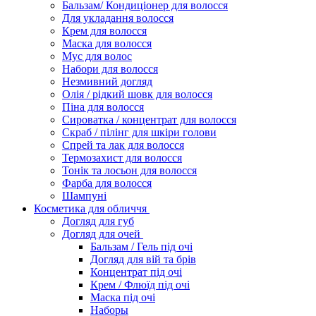
Бальзам/ Кондиціонер для волосся
Для укладання волосся
Крем для волосся
Маска для волосся
Мус для волос
Набори для волосся
Незмивний догляд
Олія / рідкий шовк для волосся
Піна для волосся
Сироватка / концентрат для волосся
Скраб / пілінг для шкіри голови
Спрей та лак для волосся
Термозахист для волосся
Тонік та лосьон для волосся
Фарба для волосся
Шампуні
Косметика для обличчя
Догляд для губ
Догляд для очей
Бальзам / Гель під очі
Догляд для вій та брів
Концентрат під очі
Крем / Флюїд під очі
Маска під очі
Наборы