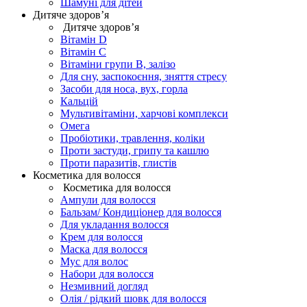
Шамуні для дітей
Дитяче здоров’я
Дитяче здоров’я
Вітамін D
Вітамін С
Вітаміни групи В, залізо
Для сну, заспокоєння, зняття стресу
Засоби для носа, вух, горла
Кальцій
Мультивітаміни, харчові комплекси
Омега
Пробіотики, травлення, коліки
Проти застуди, грипу та кашлю
Проти паразитів, глистів
Косметика для волосся
Косметика для волосся
Ампули для волосся
Бальзам/ Кондиціонер для волосся
Для укладання волосся
Крем для волосся
Маска для волосся
Мус для волос
Набори для волосся
Незмивний догляд
Олія / рідкий шовк для волосся