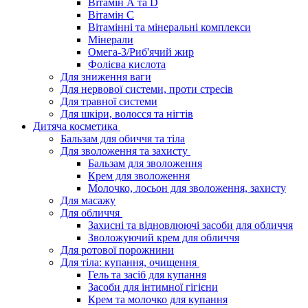
Вітамін А та D
Вітамін С
Вітамінні та мінеральні комплекси
Мінерали
Омега-3/Риб'ячий жир
Фолієва кислота
Для зниження ваги
Для нервової системи, проти стресів
Для травної системи
Для шкіри, волосся та нігтів
Дитяча косметика
Бальзам для обиччя та тіла
Для зволоження та захисту
Бальзам для зволоження
Крем для зволоження
Молочко, лосьон для зволоження, захисту
Для масажу
Для обличчя
Захисні та відновлюючі засоби для обличчя
Зволожуючий крем для обличчя
Для ротової порожнини
Для тіла: купання, очищення
Гель та засіб для купання
Засоби для інтимної гігієни
Крем та молочко для купання