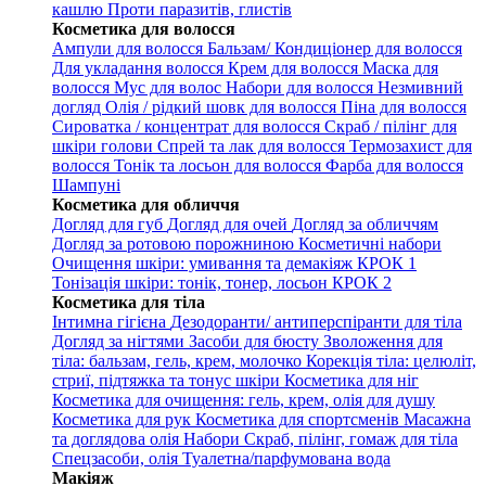
кашлю
Проти паразитів, глистів
Косметика для волосся
Ампули для волосся
Бальзам/ Кондиціонер для волосся
Для укладання волосся
Крем для волосся
Маска для
волосся
Мус для волос
Набори для волосся
Незмивний
догляд
Олія / рідкий шовк для волосся
Піна для волосся
Сироватка / концентрат для волосся
Скраб / пілінг для
шкіри голови
Спрей та лак для волосся
Термозахист для
волосся
Тонік та лосьон для волосся
Фарба для волосся
Шампуні
Косметика для обличчя
Догляд для губ
Догляд для очей
Догляд за обличчям
Догляд за ротовою порожниною
Косметичні набори
Очищення шкіри: умивання та демакіяж КРОК 1
Тонізація шкіри: тонік, тонер, лосьон КРОК 2
Косметика для тіла
Інтимна гігієна
Дезодоранти/ антиперспіранти для тіла
Догляд за нігтями
Засоби для бюсту
Зволоження для
тіла: бальзам, гель, крем, молочко
Корекція тіла: целюліт,
стриї, підтяжка та тонус шкіри
Косметика для ніг
Косметика для очищення: гель, крем, олія для душу
Косметика для рук
Косметика для спортсменів
Масажна
та доглядова олія
Набори
Скраб, пілінг, гомаж для тіла
Спецзасоби, олія
Туалетна/парфумована вода
Макіяж