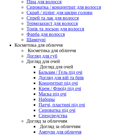
Піна для волосся
Сироватка / концентрат для волосся
Скраб / пілінг для шкіри голови
Спрей та лак для волосся
Термозахист для волосся
Тонік та лосьон для волосся
Фарба для волосся
Шампуні
Косметика для обличчя
Косметика для обличчя
Догляд для губ
Догляд для очей
Догляд для очей
Бальзам / Гель під очі
Догляд для вій та брів
Концентрат під очі
Крем / Флюїд під очі
Маска під очі
Наборы
Патчі, пластирі під очі
Сироватка під очі
Спецсредства
Догляд за обличчям
Догляд за обличчям
Ампули для обличчя