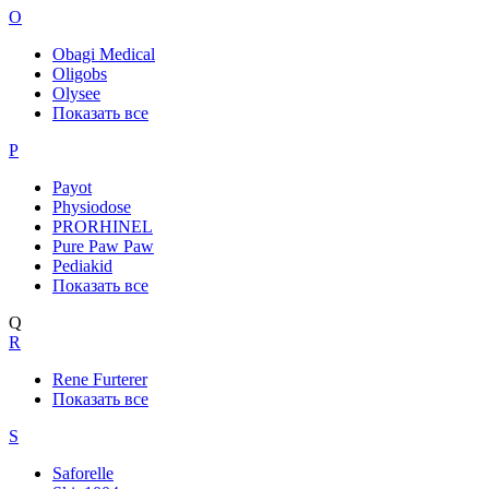
O
Obagi Medical
Oligobs
Olysee
Показать все
P
Payot
Physiodose
PRORHINEL
Pure Paw Paw
Pediakid
Показать все
Q
R
Rene Furterer
Показать все
S
Saforelle