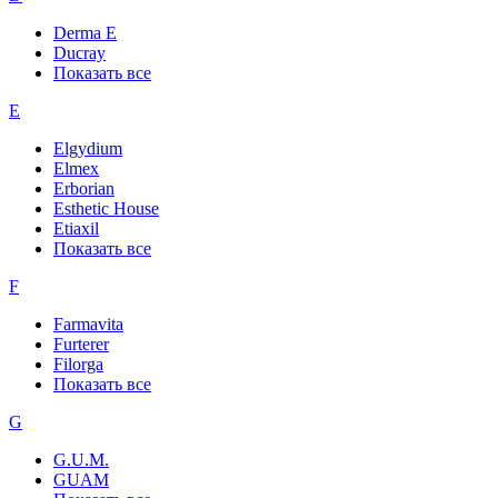
Derma E
Ducray
Показать все
E
Elgydium
Elmex
Erborian
Esthetic House
Etiaxil
Показать все
F
Farmavita
Furterer
Filorga
Показать все
G
G.U.M.
GUAM