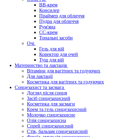
BB-крем
Консилер
Праймер для обличчя
Пудра для обличчя
Рум'яна
СС-крем
Тональні засоби
Очі
Гель для вій
Коректор для очей
Туш для вій
Материнство та лактація
Вітаміни для вагітних та годуючих
Для лактації
Косметика для вагітних та годуючих
Сонцезахист та засмага
Догляд після сонця
Засіб сонцезахисний
Косметика для засмаги
Крем та гель сонцезахисний
Молочко сонцезахисне
Олія сонцезахисна
Спрей сонцезахисний
Стік, бальзам сонцезахисний
Флюїд, емульсія сонцезахисна