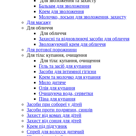
Для зволоження та захисту
Бальзам для зволоження
Крем для зволоження
Молочко, лосьон для зволоження, захисту
Для масажу
Для обличчя
Для обличчя
Захисні та відновлюючі засоби для обличчя
Зволожуючий крем для обличчя
Для ротової порожнини
Для тіла: купання, очищення
Для тіла: купання, очищення
Гель та засіб для купання
Засоби для інтимної гігієни
Крем та молочко для купання
Мило дитяче
Олія для купання
Очищуюча вода, серветки
Піна для купання
Засоби при собореї у дітей
Засоби проти подряпин, синців
Захист від комах для дітей
Захист від сонця для дітей
Крем під підгузник
Спрей для волосся дитячий