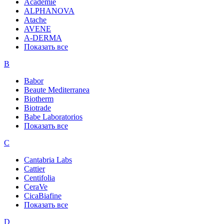
Academie
ALPHANOVA
Atache
AVENE
A-DERMA
Показать все
B
Babor
Beaute Mediterranea
Biotherm
Biotrade
Babe Laboratorios
Показать все
C
Cantabria Labs
Cattier
Centifolia
CeraVe
CicaBiafine
Показать все
D