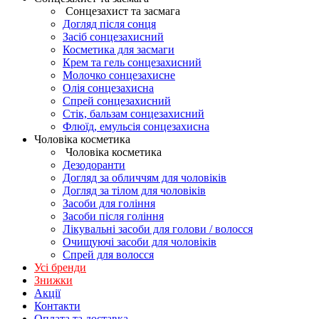
Сонцезахист та засмага
Догляд після сонця
Засіб сонцезахисний
Косметика для засмаги
Крем та гель сонцезахисний
Молочко сонцезахисне
Олія сонцезахисна
Спрей сонцезахисний
Стік, бальзам сонцезахисний
Флюїд, емульсія сонцезахисна
Чоловіка косметика
Чоловіка косметика
Дезодоранти
Догляд за обличчям для чоловіків
Догляд за тілом для чоловіків
Засоби для гоління
Засоби після гоління
Лікувальні засоби для голови / волосся
Очищуючі засоби для чоловіків
Спрей для волосся
Усі бренди
Знижки
Акції
Контакти
Оплата та доставка