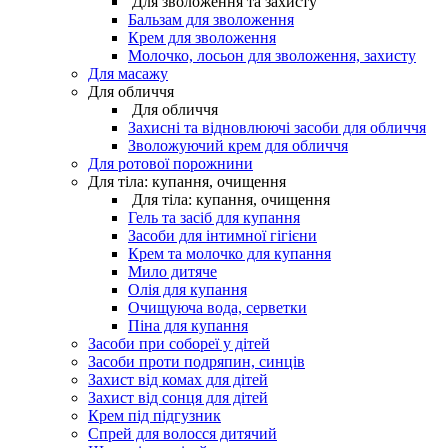
Для зволоження та захисту
Бальзам для зволоження
Крем для зволоження
Молочко, лосьон для зволоження, захисту
Для масажу
Для обличчя
Для обличчя
Захисні та відновлюючі засоби для обличчя
Зволожуючий крем для обличчя
Для ротової порожнини
Для тіла: купання, очищення
Для тіла: купання, очищення
Гель та засіб для купання
Засоби для інтимної гігієни
Крем та молочко для купання
Мило дитяче
Олія для купання
Очищуюча вода, серветки
Піна для купання
Засоби при собореї у дітей
Засоби проти подряпин, синців
Захист від комах для дітей
Захист від сонця для дітей
Крем під підгузник
Спрей для волосся дитячий