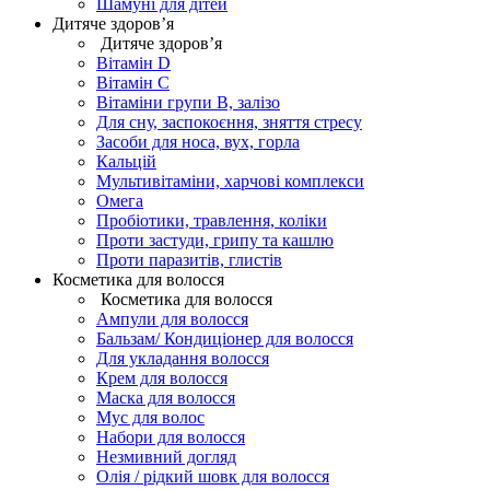
Шамуні для дітей
Дитяче здоров’я
Дитяче здоров’я
Вітамін D
Вітамін С
Вітаміни групи В, залізо
Для сну, заспокоєння, зняття стресу
Засоби для носа, вух, горла
Кальцій
Мультивітаміни, харчові комплекси
Омега
Пробіотики, травлення, коліки
Проти застуди, грипу та кашлю
Проти паразитів, глистів
Косметика для волосся
Косметика для волосся
Ампули для волосся
Бальзам/ Кондиціонер для волосся
Для укладання волосся
Крем для волосся
Маска для волосся
Мус для волос
Набори для волосся
Незмивний догляд
Олія / рідкий шовк для волосся