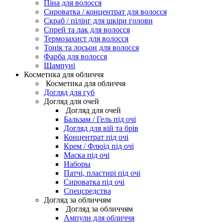
Піна для волосся
Сироватка / концентрат для волосся
Скраб / пілінг для шкіри голови
Спрей та лак для волосся
Термозахист для волосся
Тонік та лосьон для волосся
Фарба для волосся
Шампуні
Косметика для обличчя
Косметика для обличчя
Догляд для губ
Догляд для очей
Догляд для очей
Бальзам / Гель під очі
Догляд для вій та брів
Концентрат під очі
Крем / Флюїд під очі
Маска під очі
Наборы
Патчі, пластирі під очі
Сироватка під очі
Спецсредства
Догляд за обличчям
Догляд за обличчям
Ампули для обличчя