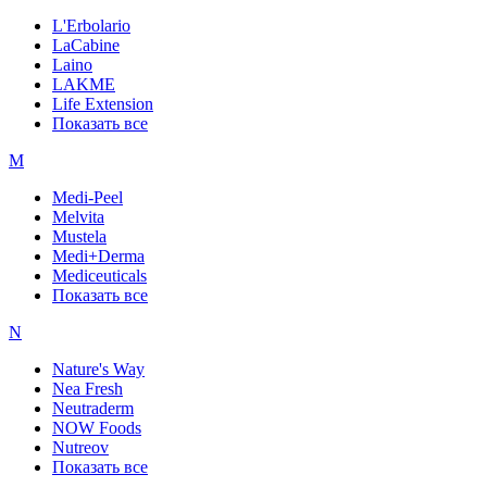
L'Erbolario
LaCabine
Laino
LAKME
Life Extension
Показать все
M
Medi-Peel
Melvita
Mustela
Medi+Derma
Mediceuticals
Показать все
N
Nature's Way
Nea Fresh
Neutraderm
NOW Foods
Nutreov
Показать все