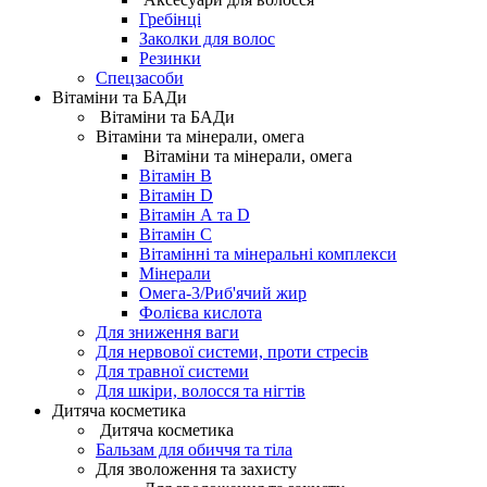
Гребінці
Заколки для волос
Резинки
Спецзасоби
Вітаміни та БАДи
Вітаміни та БАДи
Вітаміни та мінерали, омега
Вітаміни та мінерали, омега
Вітамін B
Вітамін D
Вітамін А та D
Вітамін С
Вітамінні та мінеральні комплекси
Мінерали
Омега-3/Риб'ячий жир
Фолієва кислота
Для зниження ваги
Для нервової системи, проти стресів
Для травної системи
Для шкіри, волосся та нігтів
Дитяча косметика
Дитяча косметика
Бальзам для обиччя та тіла
Для зволоження та захисту