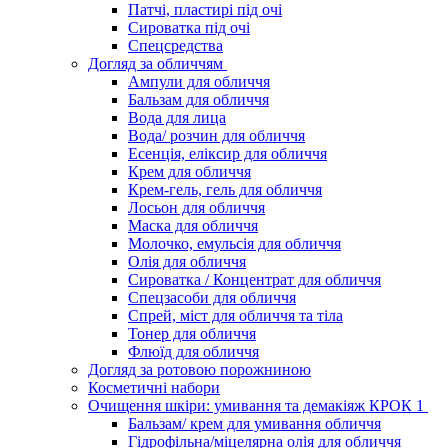
Патчі, пластирі під очі
Сироватка під очі
Спецсредства
Догляд за обличчям
Ампули для обличчя
Бальзам для обличчя
Вода для лица
Вода/ розчин для обличчя
Есенція, еліксир для обличчя
Крем для обличчя
Крем-гель, гель для обличчя
Лосьон для обличчя
Маска для обличчя
Молочко, емульсія для обличчя
Олія для обличчя
Сироватка / Концентрат для обличчя
Спецзасоби для обличчя
Спрей, міст для обличчя та тіла
Тонер для обличчя
Флюїд для обличчя
Догляд за ротовою порожниною
Косметичні набори
Очищення шкіри: умивання та демакіяж КРОК 1
Бальзам/ крем для умивання обличчя
Гідрофільна/міцелярна олія для обличчя