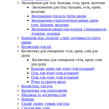
Зволоження для тіла: бальзам, гель, крем, молочко
Зволоження для тіла: бальзам, гель, крем,
молочко
Зволоження для всіх типів шкіри
Зволоження сухої/атопічної шкіри: крем,
гель, бальзам, молочко
Зволоження шкіри при ксерозі, гіперкаратозі,
лущенні, псоріазі
Корекція тіла: целюліт, стриї, підтяжка та тонус
шкіри
Косметика для ніг
Косметика для очищення: гель, крем, олія для
душу
Косметика для очищення: гель, крем, олія
для душу
Бальзам, крем для душу (для купання)
Гель для душу (для купання)
Олія для душу (для купання)
Рідке та тверде мило
Косметика для рук
Косметика для спортсменів
Масажна та доглядова олія
Набори
Скраб, пілінг, гомаж для тіла
Спецзасоби, олія