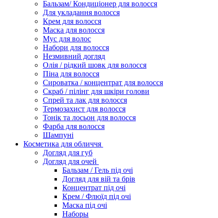
Бальзам/ Кондиціонер для волосся
Для укладання волосся
Крем для волосся
Маска для волосся
Мус для волос
Набори для волосся
Незмивний догляд
Олія / рідкий шовк для волосся
Піна для волосся
Сироватка / концентрат для волосся
Скраб / пілінг для шкіри голови
Спрей та лак для волосся
Термозахист для волосся
Тонік та лосьон для волосся
Фарба для волосся
Шампуні
Косметика для обличчя
Догляд для губ
Догляд для очей
Бальзам / Гель під очі
Догляд для вій та брів
Концентрат під очі
Крем / Флюїд під очі
Маска під очі
Наборы