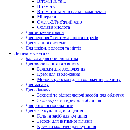
Вітамін А та D
Вітамін С
Вітамінні та мінеральні комплекси
Мінерали
Омега-3/Риб'ячий жир
Фолієва кислота
Для зниження ваги
Для нервової системи, проти стресів
Для травної системи
Для шкіри, волосся та нігтів
Дитяча косметика
Бальзам для обиччя та тіла
Для зволоження та захисту
Бальзам для зволоження
Крем для зволоження
Молочко, лосьон для зволоження, захисту
Для масажу
Для обличчя
Захисні та відновлюючі засоби для обличчя
Зволожуючий крем для обличчя
Для ротової порожнини
Для тіла: купання, очищення
Гель та засіб для купання
Засоби для інтимної гігієни
Крем та молочко для купання