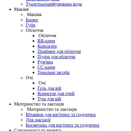
Туалетна/парфумована вода
Макіяж
Макіяж
Брови
Губи
Обличчя
Обличчя
BB-крем
Консилер
Праймер для обличчя
Пудра для обличчя
Рум'яна
СС-крем
Тональні засоби
Очі
Очі
Гель для вій
Коректор для очей
Туш для вій
Материнство та лактація
Материнство та лактація
Вітаміни для вагітних та годуючих
Для лактації
Косметика для вагітних та годуючих
Сонцезахист та засмага