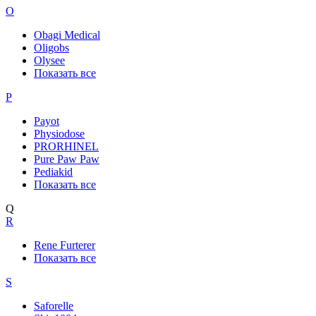
O
Obagi Medical
Oligobs
Olysee
Показать все
P
Payot
Physiodose
PRORHINEL
Pure Paw Paw
Pediakid
Показать все
Q
R
Rene Furterer
Показать все
S
Saforelle