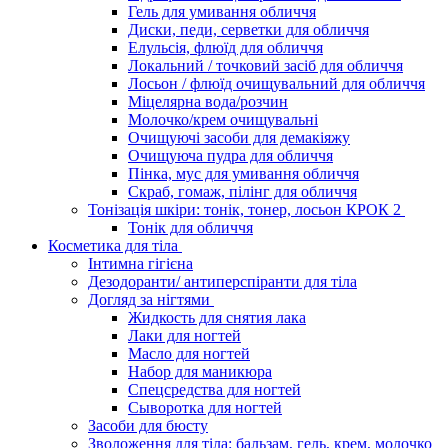
Гель для умивання обличчя
Диски, педи, серветки для обличчя
Елульсія, флюїд для обличчя
Локальний / точковий засіб для обличчя
Лосьон / флюїд очищувальний для обличчя
Міцелярна вода/розчин
Молочко/крем очищувальні
Очищуючі засоби для демакіяжу
Очищуюча пудра для обличчя
Пінка, мус для умивання обличчя
Скраб, гомаж, пілінг для обличчя
Тонізація шкіри: тонік, тонер, лосьон КРОК 2
Тонік для обличчя
Косметика для тіла
Інтимна гігієна
Дезодоранти/ антиперспіранти для тіла
Догляд за нігтями
Жидкость для снятия лака
Лаки для ногтей
Масло для ногтей
Набор для маникюра
Спецсредства для ногтей
Сыворотка для ногтей
Засоби для бюсту
Зволоження для тіла: бальзам, гель, крем, молочко