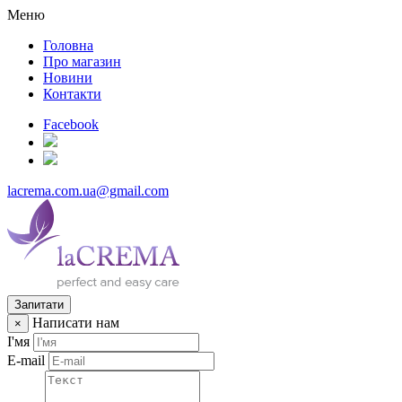
Меню
Головна
Про магазин
Новини
Контакти
Facebook
lacrema.com.ua@gmail.com
Запитати
Написати нам
×
І'мя
E-mail