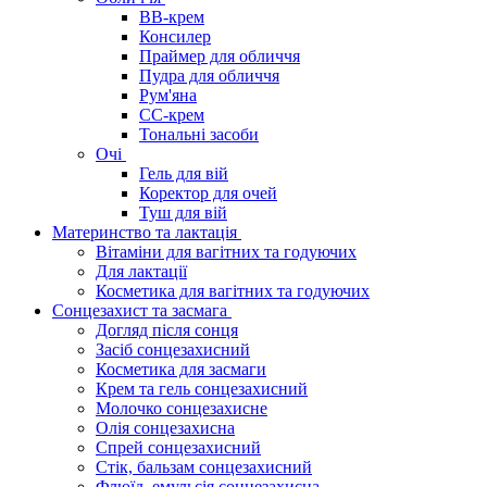
BB-крем
Консилер
Праймер для обличчя
Пудра для обличчя
Рум'яна
СС-крем
Тональні засоби
Очі
Гель для вій
Коректор для очей
Туш для вій
Материнство та лактація
Вітаміни для вагітних та годуючих
Для лактації
Косметика для вагітних та годуючих
Сонцезахист та засмага
Догляд після сонця
Засіб сонцезахисний
Косметика для засмаги
Крем та гель сонцезахисний
Молочко сонцезахисне
Олія сонцезахисна
Спрей сонцезахисний
Стік, бальзам сонцезахисний
Флюїд, емульсія сонцезахисна