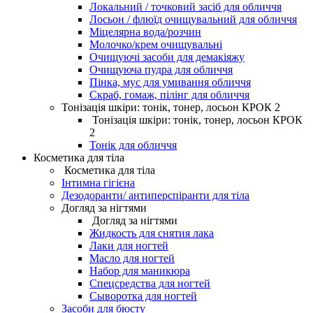
Локальний / точковий засіб для обличчя
Лосьон / флюїд очищувальний для обличчя
Міцелярна вода/розчин
Молочко/крем очищувальні
Очищуючі засоби для демакіяжу
Очищуюча пудра для обличчя
Пінка, мус для умивання обличчя
Скраб, гомаж, пілінг для обличчя
Тонізація шкіри: тонік, тонер, лосьон КРОК 2
Тонізація шкіри: тонік, тонер, лосьон КРОК
2
Тонік для обличчя
Косметика для тіла
Косметика для тіла
Інтимна гігієна
Дезодоранти/ антиперспіранти для тіла
Догляд за нігтями
Догляд за нігтями
Жидкость для снятия лака
Лаки для ногтей
Масло для ногтей
Набор для маникюра
Спецсредства для ногтей
Сыворотка для ногтей
Засоби для бюсту