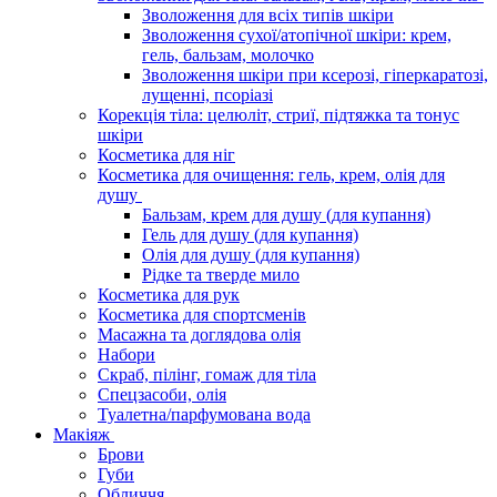
Зволоження для всіх типів шкіри
Зволоження сухої/атопічної шкіри: крем,
гель, бальзам, молочко
Зволоження шкіри при ксерозі, гіперкаратозі,
лущенні, псоріазі
Корекція тіла: целюліт, стриї, підтяжка та тонус
шкіри
Косметика для ніг
Косметика для очищення: гель, крем, олія для
душу
Бальзам, крем для душу (для купання)
Гель для душу (для купання)
Олія для душу (для купання)
Рідке та тверде мило
Косметика для рук
Косметика для спортсменів
Масажна та доглядова олія
Набори
Скраб, пілінг, гомаж для тіла
Спецзасоби, олія
Туалетна/парфумована вода
Макіяж
Брови
Губи
Обличчя