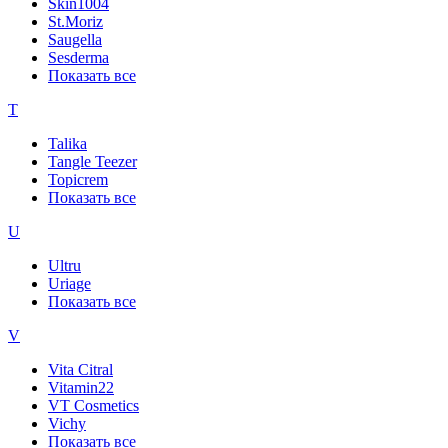
Skin1004
St.Moriz
Saugella
Sesderma
Показать все
T
Talika
Tangle Teezer
Topicrem
Показать все
U
Ultru
Uriage
Показать все
V
Vita Citral
Vitamin22
VT Cosmetics
Vichy
Показать все