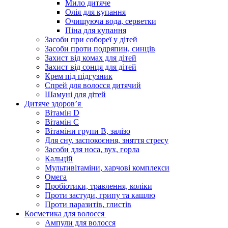
Мило дитяче
Олія для купання
Очищуюча вода, серветки
Піна для купання
Засоби при собореї у дітей
Засоби проти подряпин, синців
Захист від комах для дітей
Захист від сонця для дітей
Крем під підгузник
Спрей для волосся дитячий
Шамуні для дітей
Дитяче здоров’я
Вітамін D
Вітамін С
Вітаміни групи В, залізо
Для сну, заспокоєння, зняття стресу
Засоби для носа, вух, горла
Кальцій
Мультивітаміни, харчові комплекси
Омега
Пробіотики, травлення, коліки
Проти застуди, грипу та кашлю
Проти паразитів, глистів
Косметика для волосся
Ампули для волосся