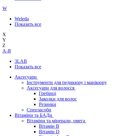
W
Weleda
Показать все
X
Y
Z
А-Я
3LAB
Показать все
Аксесуари
Інструменти для педикюру і манікюру
Аксесуари для волосся
Гребінці
Заколки для волос
Резинки
Спецзасоби
Вітаміни та БАДи
Вітаміни та мінерали, омега
Вітамін B
Вітамін D