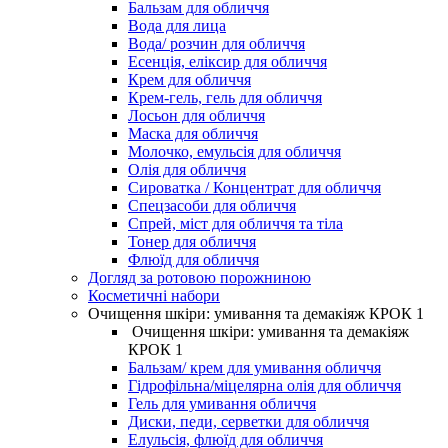
Бальзам для обличчя
Вода для лица
Вода/ розчин для обличчя
Есенція, еліксир для обличчя
Крем для обличчя
Крем-гель, гель для обличчя
Лосьон для обличчя
Маска для обличчя
Молочко, емульсія для обличчя
Олія для обличчя
Сироватка / Концентрат для обличчя
Спецзасоби для обличчя
Спрей, міст для обличчя та тіла
Тонер для обличчя
Флюїд для обличчя
Догляд за ротовою порожниною
Косметичні набори
Очищення шкіри: умивання та демакіяж КРОК 1
Очищення шкіри: умивання та демакіяж
КРОК 1
Бальзам/ крем для умивання обличчя
Гідрофільна/міцелярна олія для обличчя
Гель для умивання обличчя
Диски, педи, серветки для обличчя
Елульсія, флюїд для обличчя