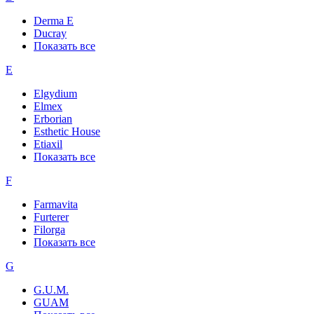
Derma E
Ducray
Показать все
E
Elgydium
Elmex
Erborian
Esthetic House
Etiaxil
Показать все
F
Farmavita
Furterer
Filorga
Показать все
G
G.U.M.
GUAM