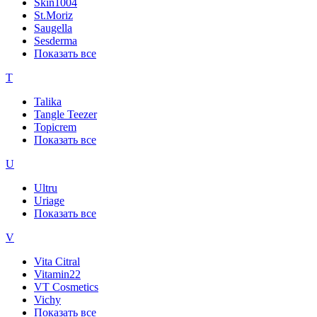
Skin1004
St.Moriz
Saugella
Sesderma
Показать все
T
Talika
Tangle Teezer
Topicrem
Показать все
U
Ultru
Uriage
Показать все
V
Vita Citral
Vitamin22
VT Cosmetics
Vichy
Показать все