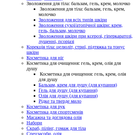
Зволоження для тіла: бальзам, гель, крем, молочко
Зволоження для тіла: бальзам, гель, крем,
молочко
Зволоження для всіх типів шкіри
Зволоження сухої/атопічної шкіри: крем,
гель, бальзам, молочко
Зволоження шкіри при ксерозі, гіперкаратозі,
лущенні, псоріазі
Корекція тіла: целюліт, стриї, підтяжка та тонус
шкіри
Косметика для ніг
Косметика для очищення: гель, крем, олія для
душу
Косметика для очищення: гель, крем, олія
для душу
Бальзам, крем для душу (для купання)
Гель для душу (для купання)
Олія для душу (для купання)
Рідке та тверде мило
Косметика для рук
Косметика для спортсменів
Масажна та доглядова олія
Набори
Скраб, пілінг, гомаж для тіла
Спецзасоби, олія