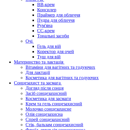
BB-крем
Консилер
Праймер для обличчя
Пудра для обличчя
Рум'яна
СС-крем
Тональні засоби
Очі
Гель для вій
Коректор для очей
Туш для вій
Материнство та лактація
Вітаміни для вагітних та годуючих
Для лактації
Косметика для вагітних та годуючих
Сонцезахист та засмага
Догляд після сонця
Засіб сонцезахисний
Косметика для засмаги
Крем та гель сонцезахисний
Молочко сонцезахисне
Олія сонцезахисна
Спрей сонцезахисний
Стік, бальзам сонцезахисний
Флюїд, емульсія сонцезахисна