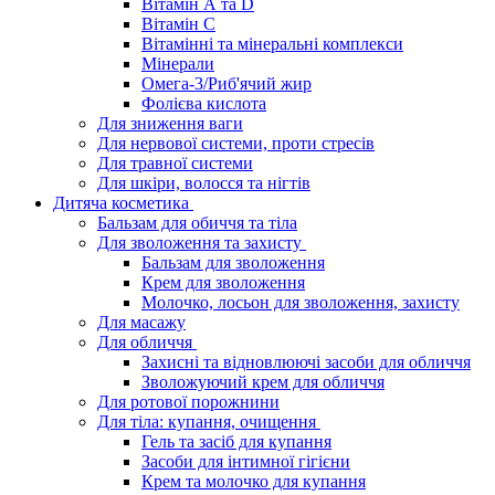
Вітамін А та D
Вітамін С
Вітамінні та мінеральні комплекси
Мінерали
Омега-3/Риб'ячий жир
Фолієва кислота
Для зниження ваги
Для нервової системи, проти стресів
Для травної системи
Для шкіри, волосся та нігтів
Дитяча косметика
Бальзам для обиччя та тіла
Для зволоження та захисту
Бальзам для зволоження
Крем для зволоження
Молочко, лосьон для зволоження, захисту
Для масажу
Для обличчя
Захисні та відновлюючі засоби для обличчя
Зволожуючий крем для обличчя
Для ротової порожнини
Для тіла: купання, очищення
Гель та засіб для купання
Засоби для інтимної гігієни
Крем та молочко для купання