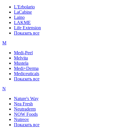
L'Erbolario
LaCabine
Laino
LAKME
Life Extension
Показать все
M
Medi-Peel
Melvita
Mustela
Medi+Derma
Mediceuticals
Показать все
N
Nature's Way
Nea Fresh
Neutraderm
NOW Foods
Nutreov
Показать все