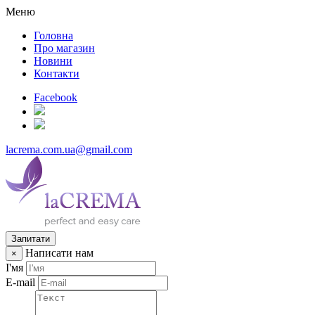
Меню
Головна
Про магазин
Новини
Контакти
Facebook
lacrema.com.ua@gmail.com
Запитати
Написати нам
×
І'мя
E-mail