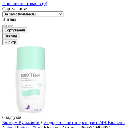
Порівняння товарів (0)
Сортування:
Вигляд
Сортування
Вигляд
Фільтр
0 відгуків
Біотерм Кульковий Дезодорант - антиперспірант 24Н Biotherm
Natural Protect, 75 мл
Biotherm
Артикул: 3605540496954