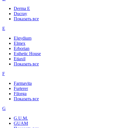
Derma E
Ducray
Показать все
E
Elgydium
Elmex
Erborian
Esthetic House
Etiaxil
Показать все
F
Farmavita
Furterer
Filorga
Показать все
G
G.U.M.
GUAM