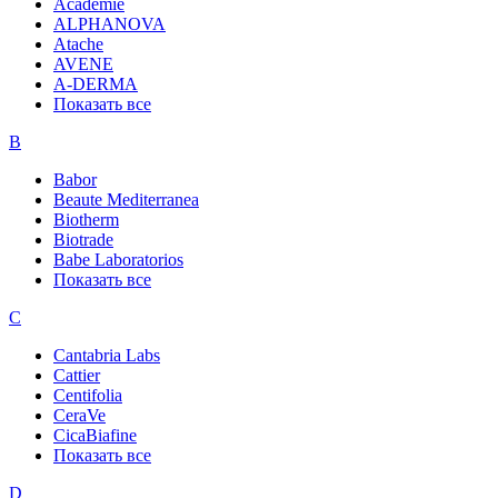
Academie
ALPHANOVA
Atache
AVENE
A-DERMA
Показать все
B
Babor
Beaute Mediterranea
Biotherm
Biotrade
Babe Laboratorios
Показать все
C
Cantabria Labs
Cattier
Centifolia
CeraVe
CicaBiafine
Показать все
D