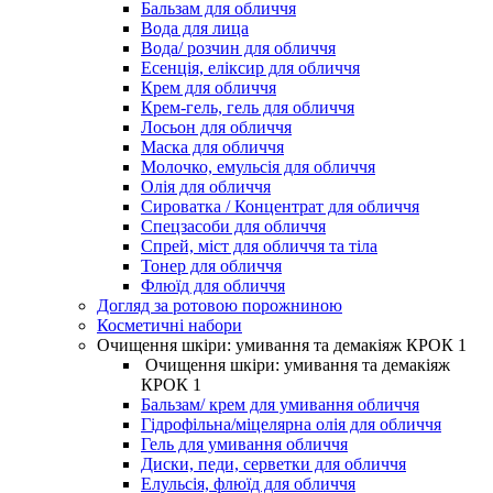
Бальзам для обличчя
Вода для лица
Вода/ розчин для обличчя
Есенція, еліксир для обличчя
Крем для обличчя
Крем-гель, гель для обличчя
Лосьон для обличчя
Маска для обличчя
Молочко, емульсія для обличчя
Олія для обличчя
Сироватка / Концентрат для обличчя
Спецзасоби для обличчя
Спрей, міст для обличчя та тіла
Тонер для обличчя
Флюїд для обличчя
Догляд за ротовою порожниною
Косметичні набори
Очищення шкіри: умивання та демакіяж КРОК 1
Очищення шкіри: умивання та демакіяж
КРОК 1
Бальзам/ крем для умивання обличчя
Гідрофільна/міцелярна олія для обличчя
Гель для умивання обличчя
Диски, педи, серветки для обличчя
Елульсія, флюїд для обличчя