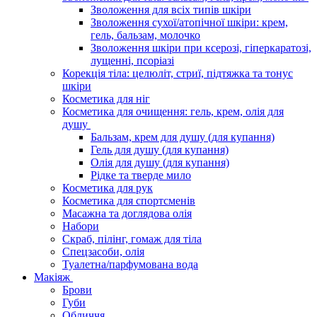
Зволоження для всіх типів шкіри
Зволоження сухої/атопічної шкіри: крем,
гель, бальзам, молочко
Зволоження шкіри при ксерозі, гіперкаратозі,
лущенні, псоріазі
Корекція тіла: целюліт, стриї, підтяжка та тонус
шкіри
Косметика для ніг
Косметика для очищення: гель, крем, олія для
душу
Бальзам, крем для душу (для купання)
Гель для душу (для купання)
Олія для душу (для купання)
Рідке та тверде мило
Косметика для рук
Косметика для спортсменів
Масажна та доглядова олія
Набори
Скраб, пілінг, гомаж для тіла
Спецзасоби, олія
Туалетна/парфумована вода
Макіяж
Брови
Губи
Обличчя