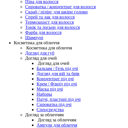
Піна для волосся
Сироватка / концентрат для волосся
Скраб / пілінг для шкіри голови
Спрей та лак для волосся
Термозахист для волосся
Тонік та лосьон для волосся
Фарба для волосся
Шампуні
Косметика для обличчя
Косметика для обличчя
Догляд для губ
Догляд для очей
Догляд для очей
Бальзам / Гель під очі
Догляд для вій та брів
Концентрат під очі
Крем / Флюїд під очі
Маска під очі
Наборы
Патчі, пластирі під очі
Сироватка під очі
Спецсредства
Догляд за обличчям
Догляд за обличчям
Ампули для обличчя