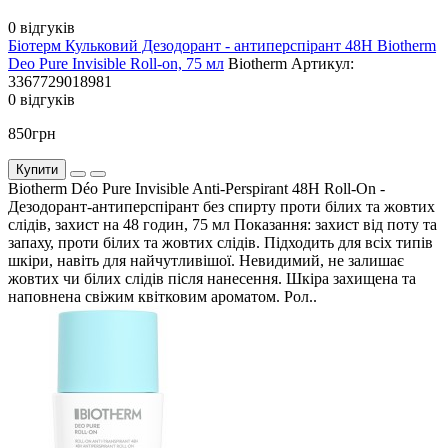
0 відгуків
Біотерм Кульковий Дезодорант - антиперспірант 48Н Biotherm
Deo Pure Invisible Roll-on, 75 мл
Biotherm
Артикул:
3367729018981
0 відгуків
850грн
Купити
Biotherm Déo Pure Invisible Anti-Perspirant 48H Roll-On -
Дезодорант-антиперспірант без спирту проти білих та жовтих
слідів, захист на 48 годин, 75 мл Показання: захист від поту та
запаху, проти білих та жовтих слідів. Підходить для всіх типів
шкіри, навіть для найчутливішої. Невидимий, не залишає
жовтих чи білих слідів після нанесення. Шкіра захищена та
наповнена свіжим квітковим ароматом. Рол..