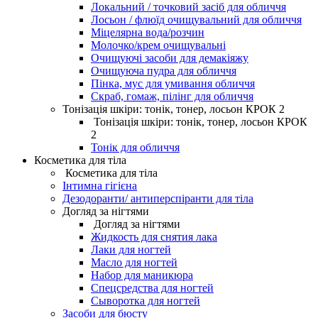
Локальний / точковий засіб для обличчя
Лосьон / флюїд очищувальний для обличчя
Міцелярна вода/розчин
Молочко/крем очищувальні
Очищуючі засоби для демакіяжу
Очищуюча пудра для обличчя
Пінка, мус для умивання обличчя
Скраб, гомаж, пілінг для обличчя
Тонізація шкіри: тонік, тонер, лосьон КРОК 2
Тонізація шкіри: тонік, тонер, лосьон КРОК
2
Тонік для обличчя
Косметика для тіла
Косметика для тіла
Інтимна гігієна
Дезодоранти/ антиперспіранти для тіла
Догляд за нігтями
Догляд за нігтями
Жидкость для снятия лака
Лаки для ногтей
Масло для ногтей
Набор для маникюра
Спецсредства для ногтей
Сыворотка для ногтей
Засоби для бюсту