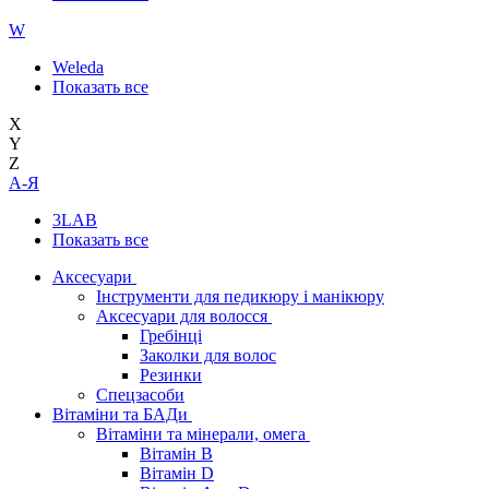
W
Weleda
Показать все
X
Y
Z
А-Я
3LAB
Показать все
Аксесуари
Інструменти для педикюру і манікюру
Аксесуари для волосся
Гребінці
Заколки для волос
Резинки
Спецзасоби
Вітаміни та БАДи
Вітаміни та мінерали, омега
Вітамін B
Вітамін D