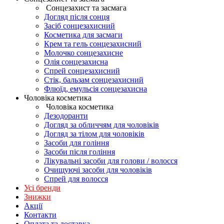
Сонцезахист та засмага
Догляд після сонця
Засіб сонцезахисний
Косметика для засмаги
Крем та гель сонцезахисний
Молочко сонцезахисне
Олія сонцезахисна
Спрей сонцезахисний
Стік, бальзам сонцезахисний
Флюїд, емульсія сонцезахисна
Чоловіка косметика
Чоловіка косметика
Дезодоранти
Догляд за обличчям для чоловіків
Догляд за тілом для чоловіків
Засоби для гоління
Засоби після гоління
Лікувальні засоби для голови / волосся
Очищуючі засоби для чоловіків
Спрей для волосся
Усі бренди
Знижки
Акції
Контакти
Оплата та доставка