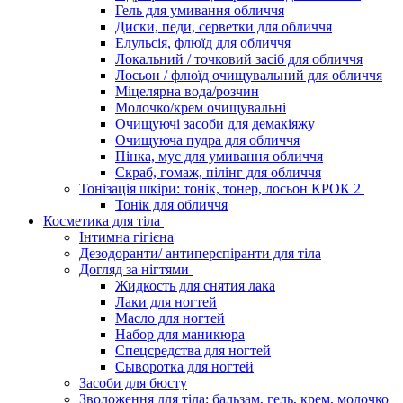
Гель для умивання обличчя
Диски, педи, серветки для обличчя
Елульсія, флюїд для обличчя
Локальний / точковий засіб для обличчя
Лосьон / флюїд очищувальний для обличчя
Міцелярна вода/розчин
Молочко/крем очищувальні
Очищуючі засоби для демакіяжу
Очищуюча пудра для обличчя
Пінка, мус для умивання обличчя
Скраб, гомаж, пілінг для обличчя
Тонізація шкіри: тонік, тонер, лосьон КРОК 2
Тонік для обличчя
Косметика для тіла
Інтимна гігієна
Дезодоранти/ антиперспіранти для тіла
Догляд за нігтями
Жидкость для снятия лака
Лаки для ногтей
Масло для ногтей
Набор для маникюра
Спецсредства для ногтей
Сыворотка для ногтей
Засоби для бюсту
Зволоження для тіла: бальзам, гель, крем, молочко