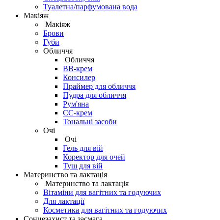
Туалетна/парфумована вода
Макіяж
Макіяж
Брови
Губи
Обличчя
Обличчя
BB-крем
Консилер
Праймер для обличчя
Пудра для обличчя
Рум'яна
СС-крем
Тональні засоби
Очі
Очі
Гель для вій
Коректор для очей
Туш для вій
Материнство та лактація
Материнство та лактація
Вітаміни для вагітних та годуючих
Для лактації
Косметика для вагітних та годуючих
Сонцезахист та засмага