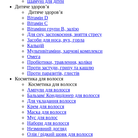
Шамуні для дітей
Дитяче здоров’я
Дитяче здоров’я
Вітамін D
Вітамін С
Вітаміни групи В, залізо
Для сну, заспокоєння, зняття стресу
Засоби для носа, вух, горла
Кальцій
Мультивітаміни, харчові комплекси
Омега
Пробіотики, травлення, коліки
Проти застуди, грипу та кашлю
Проти паразитів, глистів
Косметика для волосся
Косметика для волосся
Ампули для волосся
Бальзам/ Кондиціонер для волосся
Для укладання волосся
Крем для волосся
Маска для волосся
Мус для волос
Набори для волосся
Незмивний догляд
Олія / рідкий шовк для волосся