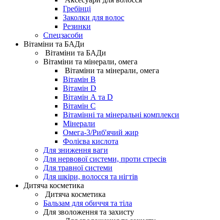
Гребінці
Заколки для волос
Резинки
Спецзасоби
Вітаміни та БАДи
Вітаміни та БАДи
Вітаміни та мінерали, омега
Вітаміни та мінерали, омега
Вітамін B
Вітамін D
Вітамін А та D
Вітамін С
Вітамінні та мінеральні комплекси
Мінерали
Омега-3/Риб'ячий жир
Фолієва кислота
Для зниження ваги
Для нервової системи, проти стресів
Для травної системи
Для шкіри, волосся та нігтів
Дитяча косметика
Дитяча косметика
Бальзам для обиччя та тіла
Для зволоження та захисту