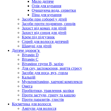
Мило дитяче
Олія для купання
Очищуюча вода, серветки
Піна для купання
Засоби при собореї у дітей
Засоби проти подряпин, синців
Захист від комах для дітей
Захист від сонця для дітей
Крем під підгузник
Спрей для волосся дитячий
Шамуні для дітей
Дитяче здоров’я
Вітамін D
Вітамін С
Вітаміни групи В, залізо
Для сну, заспокоєння, зняття стресу
Засоби для носа, вух, горла
Кальцій
Мультивітаміни, харчові комплекси
Омега
Пробіотики, травлення, коліки
Проти застуди, грипу та кашлю
Проти паразитів, глистів
Косметика для волосся
Ампули для волосся