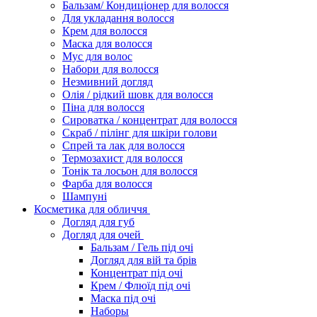
Бальзам/ Кондиціонер для волосся
Для укладання волосся
Крем для волосся
Маска для волосся
Мус для волос
Набори для волосся
Незмивний догляд
Олія / рідкий шовк для волосся
Піна для волосся
Сироватка / концентрат для волосся
Скраб / пілінг для шкіри голови
Спрей та лак для волосся
Термозахист для волосся
Тонік та лосьон для волосся
Фарба для волосся
Шампуні
Косметика для обличчя
Догляд для губ
Догляд для очей
Бальзам / Гель під очі
Догляд для вій та брів
Концентрат під очі
Крем / Флюїд під очі
Маска під очі
Наборы