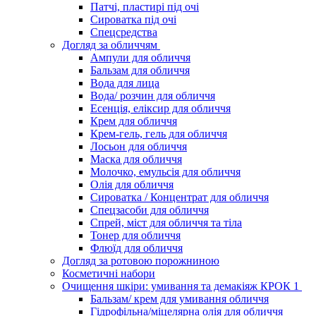
Патчі, пластирі під очі
Сироватка під очі
Спецсредства
Догляд за обличчям
Ампули для обличчя
Бальзам для обличчя
Вода для лица
Вода/ розчин для обличчя
Есенція, еліксир для обличчя
Крем для обличчя
Крем-гель, гель для обличчя
Лосьон для обличчя
Маска для обличчя
Молочко, емульсія для обличчя
Олія для обличчя
Сироватка / Концентрат для обличчя
Спецзасоби для обличчя
Спрей, міст для обличчя та тіла
Тонер для обличчя
Флюїд для обличчя
Догляд за ротовою порожниною
Косметичні набори
Очищення шкіри: умивання та демакіяж КРОК 1
Бальзам/ крем для умивання обличчя
Гідрофільна/міцелярна олія для обличчя