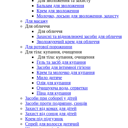
Для зволоження та захисту
Бальзам для зволоження
Крем для зволоження
Молочко, лосьон для зволоження, захисту
Для масажу
Для обличчя
Для обличчя
Захисні та відновлюючі засоби для обличчя
Зволожуючий крем для обличчя
Для ротової порожнини
Для тіла: купання, очищення
Для тіла: купання, очищення
Гель та засіб для купання
Засоби для інтимної гігієни
Крем та молочко для купання
Мило дитяче
Олія для купання
Очищуюча вода, серветки
Піна для купання
Засоби при собореї у дітей
Засоби проти подряпин, синців
Захист від комах для дітей
Захист від сонця для дітей
Крем під підгузник
Спрей для волосся дитячий