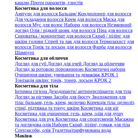
кашлю
Проти паразитів, глистів
Косметика для волосся
Ампули для волосся
Бальзам/ Кондиціонер для волосся
Для укладання волосся
Крем для волосся
Маска для
волосся
Мус для волос
Набори для волосся
Незмивний
догляд
Олія / рідкий шовк для волосся
Піна для волосся
Сироватка / концентрат для волосся
Скраб / пілінг для
шкіри голови
Спрей та лак для волосся
Термозахист для
волосся
Тонік та лосьон для волосся
Фарба для волосся
Шампуні
Косметика для обличчя
Догляд для губ
Догляд для очей
Догляд за обличчям
Догляд за ротовою порожниною
Косметичні набори
Очищення шкіри: умивання та демакіяж КРОК 1
Тонізація шкіри: тонік, тонер, лосьон КРОК 2
Косметика для тіла
Інтимна гігієна
Дезодоранти/ антиперспіранти для тіла
Догляд за нігтями
Засоби для бюсту
Зволоження для
тіла: бальзам, гель, крем, молочко
Корекція тіла: целюліт,
стриї, підтяжка та тонус шкіри
Косметика для ніг
Косметика для очищення: гель, крем, олія для душу
Косметика для рук
Косметика для спортсменів
Масажна
та доглядова олія
Набори
Скраб, пілінг, гомаж для тіла
Спецзасоби, олія
Туалетна/парфумована вода
Макіяж