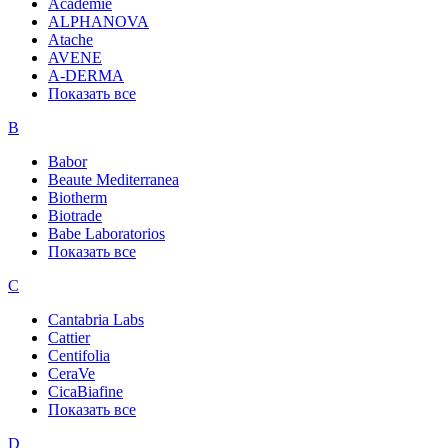
Academie
ALPHANOVA
Atache
AVENE
A-DERMA
Показать все
B
Babor
Beaute Mediterranea
Biotherm
Biotrade
Babe Laboratorios
Показать все
C
Cantabria Labs
Cattier
Centifolia
CeraVe
CicaBiafine
Показать все
D