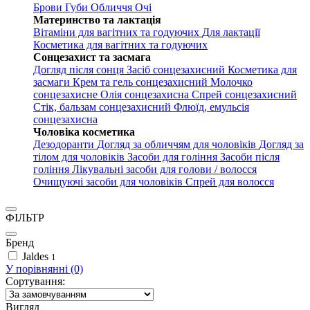
Брови
Губи
Обличчя
Очі
Материнство та лактація
Вітаміни для вагітних та годуючих
Для лактації
Косметика для вагітних та годуючих
Сонцезахист та засмага
Догляд після сонця
Засіб сонцезахисний
Косметика для
засмаги
Крем та гель сонцезахисний
Молочко
сонцезахисне
Олія сонцезахисна
Спрей сонцезахисний
Стік, бальзам сонцезахисний
Флюїд, емульсія
сонцезахисна
Чоловіка косметика
Дезодоранти
Догляд за обличчям для чоловіків
Догляд за
тілом для чоловіків
Засоби для гоління
Засоби після
гоління
Лікувальні засоби для голови / волосся
Очищуючі засоби для чоловіків
Спрей для волосся
ФІЛЬТР
Бренд
Jaldes
1
У порівнянні (0)
Сортування:
Вигляд