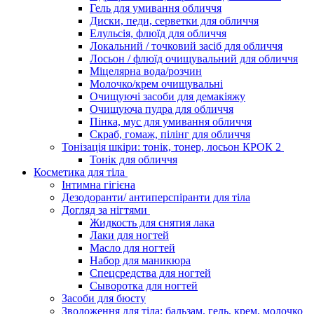
Гель для умивання обличчя
Диски, педи, серветки для обличчя
Елульсія, флюїд для обличчя
Локальний / точковий засіб для обличчя
Лосьон / флюїд очищувальний для обличчя
Міцелярна вода/розчин
Молочко/крем очищувальні
Очищуючі засоби для демакіяжу
Очищуюча пудра для обличчя
Пінка, мус для умивання обличчя
Скраб, гомаж, пілінг для обличчя
Тонізація шкіри: тонік, тонер, лосьон КРОК 2
Тонік для обличчя
Косметика для тіла
Інтимна гігієна
Дезодоранти/ антиперспіранти для тіла
Догляд за нігтями
Жидкость для снятия лака
Лаки для ногтей
Масло для ногтей
Набор для маникюра
Спецсредства для ногтей
Сыворотка для ногтей
Засоби для бюсту
Зволоження для тіла: бальзам, гель, крем, молочко