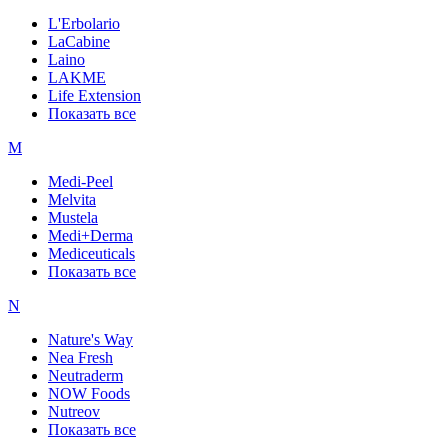
L'Erbolario
LaCabine
Laino
LAKME
Life Extension
Показать все
M
Medi-Peel
Melvita
Mustela
Medi+Derma
Mediceuticals
Показать все
N
Nature's Way
Nea Fresh
Neutraderm
NOW Foods
Nutreov
Показать все