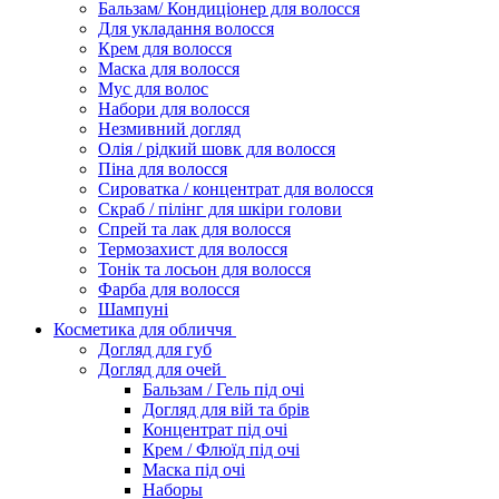
Бальзам/ Кондиціонер для волосся
Для укладання волосся
Крем для волосся
Маска для волосся
Мус для волос
Набори для волосся
Незмивний догляд
Олія / рідкий шовк для волосся
Піна для волосся
Сироватка / концентрат для волосся
Скраб / пілінг для шкіри голови
Спрей та лак для волосся
Термозахист для волосся
Тонік та лосьон для волосся
Фарба для волосся
Шампуні
Косметика для обличчя
Догляд для губ
Догляд для очей
Бальзам / Гель під очі
Догляд для вій та брів
Концентрат під очі
Крем / Флюїд під очі
Маска під очі
Наборы