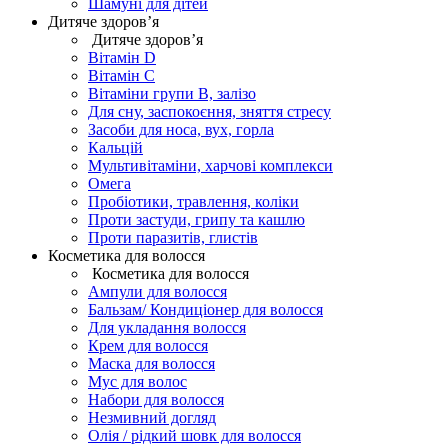
Шамуні для дітей
Дитяче здоров’я
Дитяче здоров’я
Вітамін D
Вітамін С
Вітаміни групи В, залізо
Для сну, заспокоєння, зняття стресу
Засоби для носа, вух, горла
Кальцій
Мультивітаміни, харчові комплекси
Омега
Пробіотики, травлення, коліки
Проти застуди, грипу та кашлю
Проти паразитів, глистів
Косметика для волосся
Косметика для волосся
Ампули для волосся
Бальзам/ Кондиціонер для волосся
Для укладання волосся
Крем для волосся
Маска для волосся
Мус для волос
Набори для волосся
Незмивний догляд
Олія / рідкий шовк для волосся