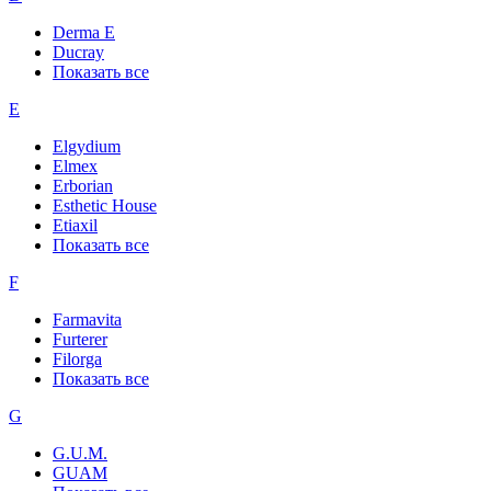
Derma E
Ducray
Показать все
E
Elgydium
Elmex
Erborian
Esthetic House
Etiaxil
Показать все
F
Farmavita
Furterer
Filorga
Показать все
G
G.U.M.
GUAM