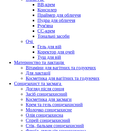
BB-крем
Консилер
Праймер для обличчя
Пудра для обличчя
Рум'яна
СС-крем
Тональні засоби
Очі
Гель для вій
Коректор для очей
Туш для вій
Материнство та лактація
Вітаміни для вагітних та годуючих
Для лактації
Косметика для вагітних та годуючих
Сонцезахист та засмага
Догляд після сонця
Засіб сонцезахисний
Косметика для засмаги
Крем та гель сонцезахисний
Молочко сонцезахисне
Олія сонцезахисна
Спрей сонцезахисний
Стік, бальзам сонцезахисний
Флюїд, емульсія сонцезахисна