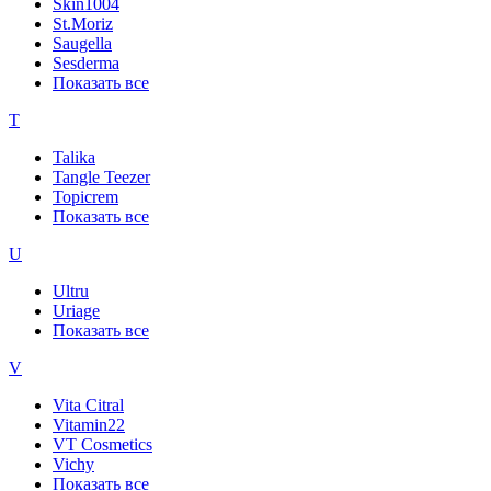
Skin1004
St.Moriz
Saugella
Sesderma
Показать все
T
Talika
Tangle Teezer
Topicrem
Показать все
U
Ultru
Uriage
Показать все
V
Vita Citral
Vitamin22
VT Cosmetics
Vichy
Показать все