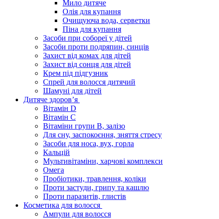
Мило дитяче
Олія для купання
Очищуюча вода, серветки
Піна для купання
Засоби при собореї у дітей
Засоби проти подряпин, синців
Захист від комах для дітей
Захист від сонця для дітей
Крем під підгузник
Спрей для волосся дитячий
Шамуні для дітей
Дитяче здоров’я
Вітамін D
Вітамін С
Вітаміни групи В, залізо
Для сну, заспокоєння, зняття стресу
Засоби для носа, вух, горла
Кальцій
Мультивітаміни, харчові комплекси
Омега
Пробіотики, травлення, коліки
Проти застуди, грипу та кашлю
Проти паразитів, глистів
Косметика для волосся
Ампули для волосся