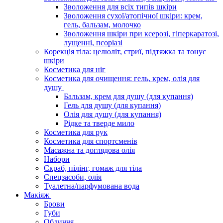
Зволоження для всіх типів шкіри
Зволоження сухої/атопічної шкіри: крем,
гель, бальзам, молочко
Зволоження шкіри при ксерозі, гіперкаратозі,
лущенні, псоріазі
Корекція тіла: целюліт, стриї, підтяжка та тонус
шкіри
Косметика для ніг
Косметика для очищення: гель, крем, олія для
душу
Бальзам, крем для душу (для купання)
Гель для душу (для купання)
Олія для душу (для купання)
Рідке та тверде мило
Косметика для рук
Косметика для спортсменів
Масажна та доглядова олія
Набори
Скраб, пілінг, гомаж для тіла
Спецзасоби, олія
Туалетна/парфумована вода
Макіяж
Брови
Губи
Обличчя