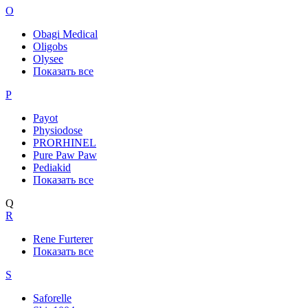
O
Obagi Medical
Oligobs
Olysee
Показать все
P
Payot
Physiodose
PRORHINEL
Pure Paw Paw
Pediakid
Показать все
Q
R
Rene Furterer
Показать все
S
Saforelle