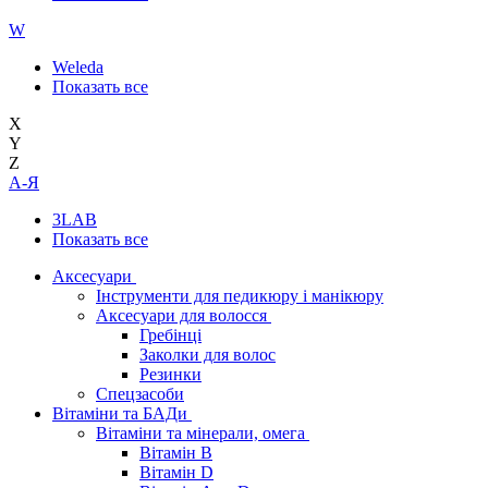
W
Weleda
Показать все
X
Y
Z
А-Я
3LAB
Показать все
Аксесуари
Інструменти для педикюру і манікюру
Аксесуари для волосся
Гребінці
Заколки для волос
Резинки
Спецзасоби
Вітаміни та БАДи
Вітаміни та мінерали, омега
Вітамін B
Вітамін D