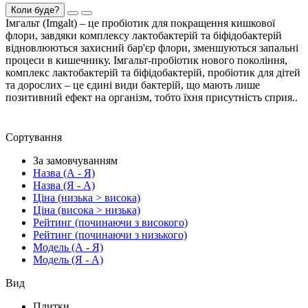
Коли буде?
Імгальт (Imgalt) – це пробіотик для покращення кишкової
флори, завдяки комплексу лактобактерій та біфідобактерій
відновлюються захисний бар'єр флори, зменшуються запальні
процеси в кишечнику. Імгальт-пробіотик нового покоління,
комплекс лактобактерій та біфідобактерій, пробіотик для дітей
та дорослих – це єдині види бактерій, що мають лише
позитивний ефект на організм, тобто їхня присутність сприя..
Сортування
За замовчуванням
Назва (А - Я)
Назва (Я - А)
Ціна (низька > висока)
Ціна (висока > низька)
Рейтинг (починаючи з високого)
Рейтинг (починаючи з низького)
Модель (А - Я)
Модель (Я - А)
Вид
Плитки