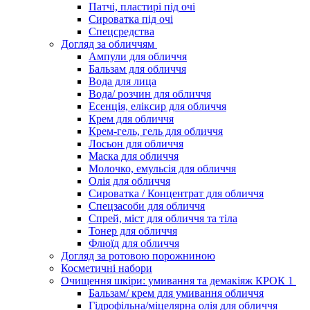
Патчі, пластирі під очі
Сироватка під очі
Спецсредства
Догляд за обличчям
Ампули для обличчя
Бальзам для обличчя
Вода для лица
Вода/ розчин для обличчя
Есенція, еліксир для обличчя
Крем для обличчя
Крем-гель, гель для обличчя
Лосьон для обличчя
Маска для обличчя
Молочко, емульсія для обличчя
Олія для обличчя
Сироватка / Концентрат для обличчя
Спецзасоби для обличчя
Спрей, міст для обличчя та тіла
Тонер для обличчя
Флюїд для обличчя
Догляд за ротовою порожниною
Косметичні набори
Очищення шкіри: умивання та демакіяж КРОК 1
Бальзам/ крем для умивання обличчя
Гідрофільна/міцелярна олія для обличчя