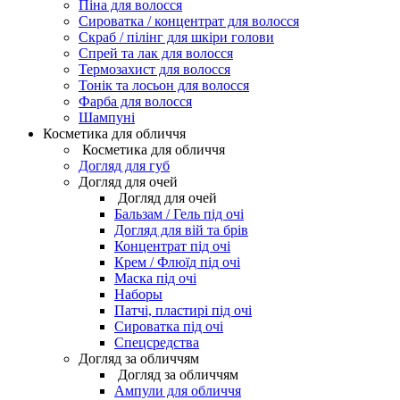
Піна для волосся
Сироватка / концентрат для волосся
Скраб / пілінг для шкіри голови
Спрей та лак для волосся
Термозахист для волосся
Тонік та лосьон для волосся
Фарба для волосся
Шампуні
Косметика для обличчя
Косметика для обличчя
Догляд для губ
Догляд для очей
Догляд для очей
Бальзам / Гель під очі
Догляд для вій та брів
Концентрат під очі
Крем / Флюїд під очі
Маска під очі
Наборы
Патчі, пластирі під очі
Сироватка під очі
Спецсредства
Догляд за обличчям
Догляд за обличчям
Ампули для обличчя