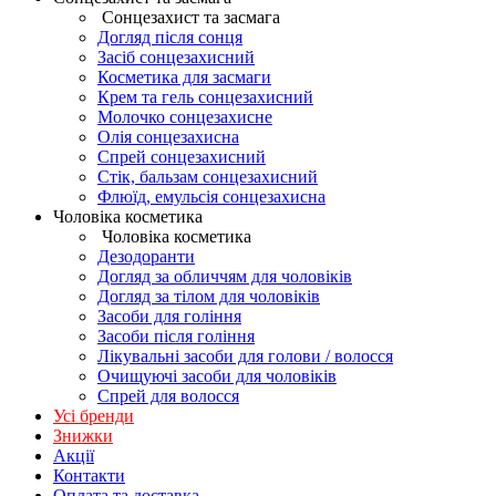
Сонцезахист та засмага
Догляд після сонця
Засіб сонцезахисний
Косметика для засмаги
Крем та гель сонцезахисний
Молочко сонцезахисне
Олія сонцезахисна
Спрей сонцезахисний
Стік, бальзам сонцезахисний
Флюїд, емульсія сонцезахисна
Чоловіка косметика
Чоловіка косметика
Дезодоранти
Догляд за обличчям для чоловіків
Догляд за тілом для чоловіків
Засоби для гоління
Засоби після гоління
Лікувальні засоби для голови / волосся
Очищуючі засоби для чоловіків
Спрей для волосся
Усі бренди
Знижки
Акції
Контакти
Оплата та доставка