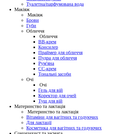
Туалетна/парфумована вода
Макіяж
Макіяж
Брови
Губи
Обличчя
Обличчя
BB-крем
Консилер
Праймер для обличчя
Пудра для обличчя
Рум'яна
СС-крем
Тональні засоби
Очі
Очі
Гель для вій
Коректор для очей
Туш для вій
Материнство та лактація
Материнство та лактація
Вітаміни для вагітних та годуючих
Для лактації
Косметика для вагітних та годуючих
Сонцезахист та засмага