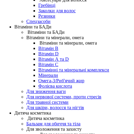
Гребінці
Заколки для волос
Резинки
Спецзасоби
Вітаміни та БАДи
Вітаміни та БАДи
Вітаміни та мінерали, омега
Вітаміни та мінерали, омега
Вітамін B
Вітамін D
Вітамін А та D
Вітамін С
Вітамінні та мінеральні комплекси
Мінерали
Омега-3/Риб'ячий жир
Фолієва кислота
Для зниження ваги
Для нервової системи, проти стресів
Для травної системи
Для шкіри, волосся та нігтів
Дитяча косметика
Дитяча косметика
Бальзам для обиччя та тіла
Для зволоження та захисту