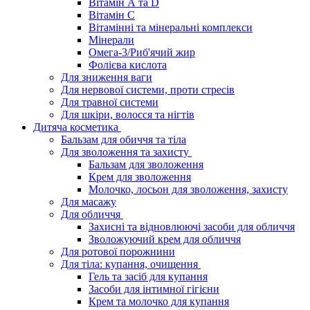
Вітамін А та D
Вітамін С
Вітамінні та мінеральні комплекси
Мінерали
Омега-3/Риб'ячий жир
Фолієва кислота
Для зниження ваги
Для нервової системи, проти стресів
Для травної системи
Для шкіри, волосся та нігтів
Дитяча косметика
Бальзам для обиччя та тіла
Для зволоження та захисту
Бальзам для зволоження
Крем для зволоження
Молочко, лосьон для зволоження, захисту
Для масажу
Для обличчя
Захисні та відновлюючі засоби для обличчя
Зволожуючий крем для обличчя
Для ротової порожнини
Для тіла: купання, очищення
Гель та засіб для купання
Засоби для інтимної гігієни
Крем та молочко для купання