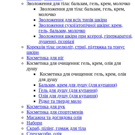
Зволоження для тіла: бальзам, гель, крем, молочко
Зволоження для тіла: бальзам, гель, крем,
молочко
Зволоження для всіх типів шкіри
Зволоження сухої/атопічної шкіри: крем,
гель, бальзам, молочко
Зволоження шкіри при ксерозі, гіперкаратозі,
лущенні, псоріазі
Корекція тіла: целюліт, стриї, підтяжка та тонус
шкіри
Косметика для ніг
Косметика для очищення: гель, крем, олія для
душу
Косметика для очищення: гель, крем, олія
для душу
Бальзам, крем для душу (для купання)
Гель для душу (для купання)
Олія для душу (для купання)
Рідке та тверде мило
Косметика для рук
Косметика для спортсменів
Масажна та доглядова олія
Набори
Скраб, пілінг, гомаж для тіла
Спецзасоби, олія