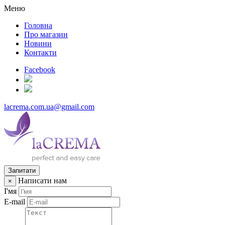
Меню
Головна
Про магазин
Новини
Контакти
Facebook
lacrema.com.ua@gmail.com
Запитати
Написати нам
×
І'мя
E-mail