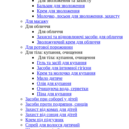
Для зволоження та захисту
Бальзам для зволоження
Крем для зволоження
Молочко, лосьон для зволоження, захисту
Для масажу
Для обличчя
Для обличчя
Захисні та відновлюючі засоби для обличчя
Зволожуючий крем для обличчя
Для ротової порожнини
Для тіла: купання, очищення
Для тіла: купання, очищення
Гель та засіб для купання
Засоби для інтимної гігієни
Крем та молочко для купання
Мило дитяче
Олія для купання
Очищуюча вода, серветки
Піна для купання
Засоби при собореї у дітей
Засоби проти подряпин, синців
Захист від комах для дітей
Захист від сонця для дітей
Крем під підгузник
Спрей для волосся дитячий