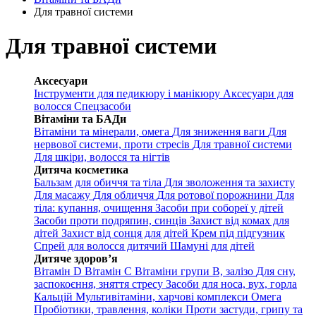
Для травної системи
Для травної системи
Аксесуари
Інструменти для педикюру і манікюру
Аксесуари для
волосся
Спецзасоби
Вітаміни та БАДи
Вітаміни та мінерали, омега
Для зниження ваги
Для
нервової системи, проти стресів
Для травної системи
Для шкіри, волосся та нігтів
Дитяча косметика
Бальзам для обиччя та тіла
Для зволоження та захисту
Для масажу
Для обличчя
Для ротової порожнини
Для
тіла: купання, очищення
Засоби при собореї у дітей
Засоби проти подряпин, синців
Захист від комах для
дітей
Захист від сонця для дітей
Крем під підгузник
Спрей для волосся дитячий
Шамуні для дітей
Дитяче здоров’я
Вітамін D
Вітамін С
Вітаміни групи В, залізо
Для сну,
заспокоєння, зняття стресу
Засоби для носа, вух, горла
Кальцій
Мультивітаміни, харчові комплекси
Омега
Пробіотики, травлення, коліки
Проти застуди, грипу та