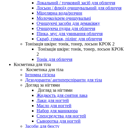
Локальний / точковий засіб для обличчя
Лосьон / флюїд очищувальний для обличчя
Міцелярна вода/розчин
Молочко/крем очищувальні
Очищуючі засоби для демакіяжу
Очищуюча пудра для обличчя
Пінка, мус для умивання обличчя
Скраб, гомаж, пілінг для обличчя
Тонізація шкіри: тонік, тонер, лосьон КРОК 2
Тонізація шкіри: тонік, тонер, лосьон КРОК
2
Тонік для обличчя
Косметика для тіла
Косметика для тіла
Інтимна гігієна
Дезодоранти/ антиперспіранти для тіла
Догляд за нігтями
Догляд за нігтями
Жидкость для снятия лака
Лаки для ногтей
Масло для ногтей
Набор для маникюра
Спецсредства для ногтей
Сыворотка для ногтей
Засоби для бюсту