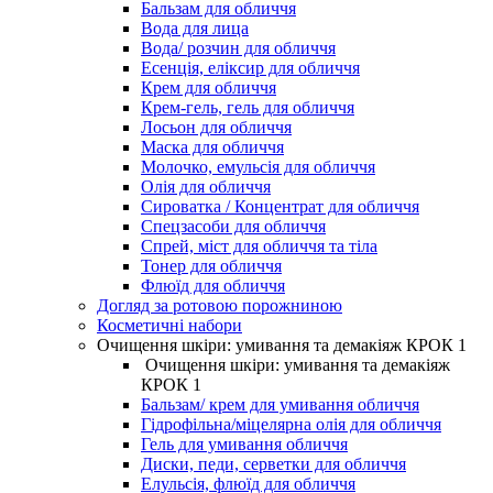
Бальзам для обличчя
Вода для лица
Вода/ розчин для обличчя
Есенція, еліксир для обличчя
Крем для обличчя
Крем-гель, гель для обличчя
Лосьон для обличчя
Маска для обличчя
Молочко, емульсія для обличчя
Олія для обличчя
Сироватка / Концентрат для обличчя
Спецзасоби для обличчя
Спрей, міст для обличчя та тіла
Тонер для обличчя
Флюїд для обличчя
Догляд за ротовою порожниною
Косметичні набори
Очищення шкіри: умивання та демакіяж КРОК 1
Очищення шкіри: умивання та демакіяж
КРОК 1
Бальзам/ крем для умивання обличчя
Гідрофільна/міцелярна олія для обличчя
Гель для умивання обличчя
Диски, педи, серветки для обличчя
Елульсія, флюїд для обличчя