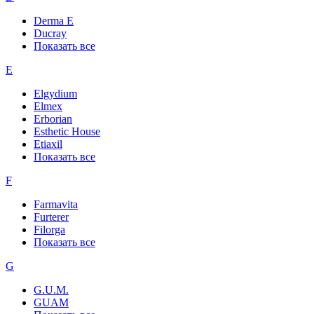
Derma E
Ducray
Показать все
E
Elgydium
Elmex
Erborian
Esthetic House
Etiaxil
Показать все
F
Farmavita
Furterer
Filorga
Показать все
G
G.U.M.
GUAM