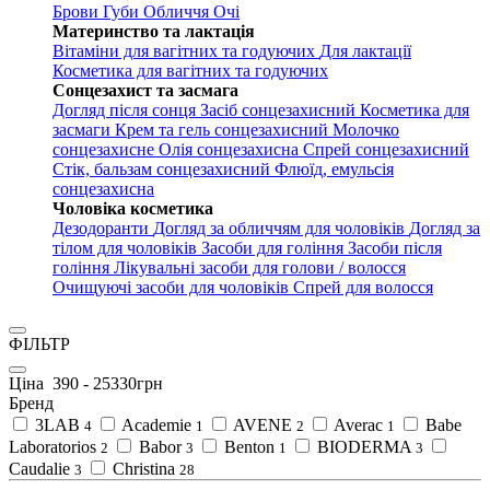
Брови
Губи
Обличчя
Очі
Материнство та лактація
Вітаміни для вагітних та годуючих
Для лактації
Косметика для вагітних та годуючих
Сонцезахист та засмага
Догляд після сонця
Засіб сонцезахисний
Косметика для
засмаги
Крем та гель сонцезахисний
Молочко
сонцезахисне
Олія сонцезахисна
Спрей сонцезахисний
Стік, бальзам сонцезахисний
Флюїд, емульсія
сонцезахисна
Чоловіка косметика
Дезодоранти
Догляд за обличчям для чоловіків
Догляд за
тілом для чоловіків
Засоби для гоління
Засоби після
гоління
Лікувальні засоби для голови / волосся
Очищуючі засоби для чоловіків
Спрей для волосся
ФІЛЬТР
Ціна
390
-
25330
грн
Бренд
3LAB
Academie
AVENE
Averac
Babe
4
1
2
1
Laboratorios
Babor
Benton
BIODERMA
2
3
1
3
Caudalie
Christina
3
28