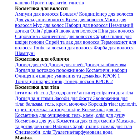
кашлю
Проти паразитів, глистів
Косметика для волосся
Ампули для волосся
Бальзам/ Кондиціонер для волосся
Для укладання волосся
Крем для волосся
Маска для
волосся
Мус для волос
Набори для волосся
Незмивний
догляд
Олія / рідкий шовк для волосся
Піна для волосся
Сироватка / концентрат для волосся
Скраб / пілінг для
шкіри голови
Спрей та лак для волосся
Термозахист для
волосся
Тонік та лосьон для волосся
Фарба для волосся
Шампуні
Косметика для обличчя
Догляд для губ
Догляд для очей
Догляд за обличчям
Догляд за ротовою порожниною
Косметичні набори
Очищення шкіри: умивання та демакіяж КРОК 1
Тонізація шкіри: тонік, тонер, лосьон КРОК 2
Косметика для тіла
Інтимна гігієна
Дезодоранти/ антиперспіранти для тіла
Догляд за нігтями
Засоби для бюсту
Зволоження для
тіла: бальзам, гель, крем, молочко
Корекція тіла: целюліт,
стриї, підтяжка та тонус шкіри
Косметика для ніг
Косметика для очищення: гель, крем, олія для душу
Косметика для рук
Косметика для спортсменів
Масажна
та доглядова олія
Набори
Скраб, пілінг, гомаж для тіла
Спецзасоби, олія
Туалетна/парфумована вода
Макіяж