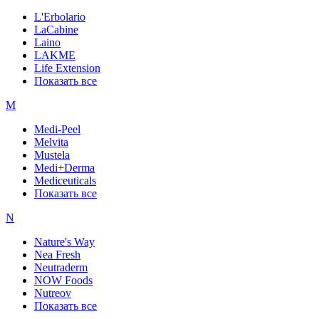
L'Erbolario
LaCabine
Laino
LAKME
Life Extension
Показать все
M
Medi-Peel
Melvita
Mustela
Medi+Derma
Mediceuticals
Показать все
N
Nature's Way
Nea Fresh
Neutraderm
NOW Foods
Nutreov
Показать все