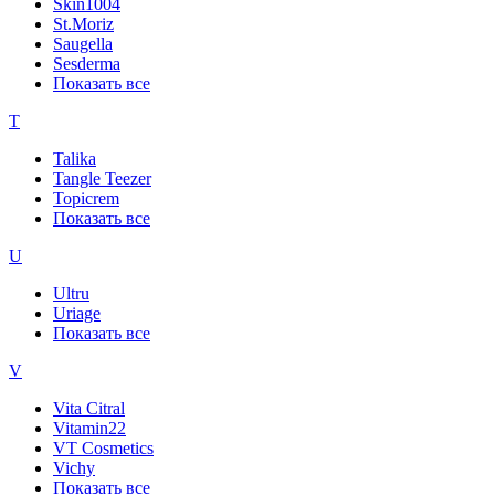
Skin1004
St.Moriz
Saugella
Sesderma
Показать все
T
Talika
Tangle Teezer
Topicrem
Показать все
U
Ultru
Uriage
Показать все
V
Vita Citral
Vitamin22
VT Cosmetics
Vichy
Показать все