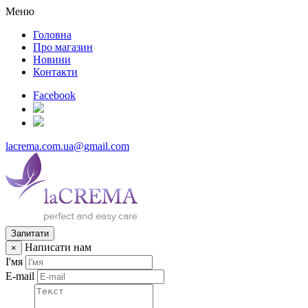
Меню
Головна
Про магазин
Новини
Контакти
Facebook
lacrema.com.ua@gmail.com
Запитати
Написати нам
×
І'мя
E-mail