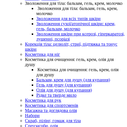
Зволоження для тіла: бальзам, гель, крем, молочко
Зволоження для тіла: бальзам, гель, крем,
молочко
Зволоження для всіх типів шкіри
Зволоження сухої/атопічної шкіри: крем,
гель, бальзам, молочко
Зволоження шкіри при ксерозі, гіперкаратозі,
лущенні, псоріазі
Корекція тіла: целюліт, стриї, підтяжка та тонус
шкіри
Косметика для ніг
Косметика для очищення: гель, крем, олія для
душу
Косметика для очищення: гель, крем, олія
для душу
Бальзам, крем для душу (для купання)
Гель для душу (для купання)
Олія для душу (для купання)
Рідке та тверде мило
Косметика для рук
Косметика для спортсменів
Масажна та доглядова олія
Набори
Скраб, пілінг, гомаж для тіла
Спецзасоби, олія