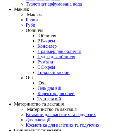
Туалетна/парфумована вода
Макіяж
Макіяж
Брови
Губи
Обличчя
Обличчя
BB-крем
Консилер
Праймер для обличчя
Пудра для обличчя
Рум'яна
СС-крем
Тональні засоби
Очі
Очі
Гель для вій
Коректор для очей
Туш для вій
Материнство та лактація
Материнство та лактація
Вітаміни для вагітних та годуючих
Для лактації
Косметика для вагітних та годуючих
Сонцезахист та засмага