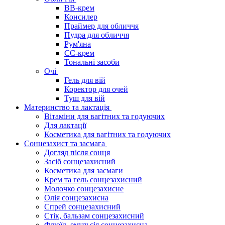
BB-крем
Консилер
Праймер для обличчя
Пудра для обличчя
Рум'яна
СС-крем
Тональні засоби
Очі
Гель для вій
Коректор для очей
Туш для вій
Материнство та лактація
Вітаміни для вагітних та годуючих
Для лактації
Косметика для вагітних та годуючих
Сонцезахист та засмага
Догляд після сонця
Засіб сонцезахисний
Косметика для засмаги
Крем та гель сонцезахисний
Молочко сонцезахисне
Олія сонцезахисна
Спрей сонцезахисний
Стік, бальзам сонцезахисний
Флюїд, емульсія сонцезахисна