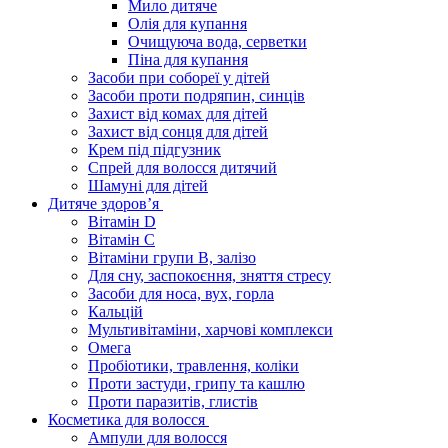
Мило дитяче
Олія для купання
Очищуюча вода, серветки
Піна для купання
Засоби при собореї у дітей
Засоби проти подряпин, синців
Захист від комах для дітей
Захист від сонця для дітей
Крем під підгузник
Спрей для волосся дитячий
Шамуні для дітей
Дитяче здоров’я
Вітамін D
Вітамін С
Вітаміни групи В, залізо
Для сну, заспокоєння, зняття стресу
Засоби для носа, вух, горла
Кальцій
Мультивітаміни, харчові комплекси
Омега
Пробіотики, травлення, коліки
Проти застуди, грипу та кашлю
Проти паразитів, глистів
Косметика для волосся
Ампули для волосся