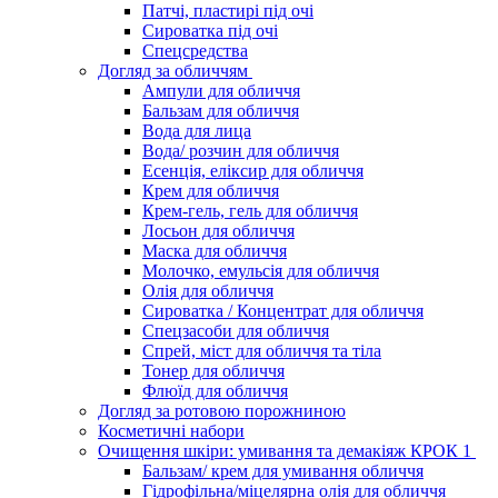
Патчі, пластирі під очі
Сироватка під очі
Спецсредства
Догляд за обличчям
Ампули для обличчя
Бальзам для обличчя
Вода для лица
Вода/ розчин для обличчя
Есенція, еліксир для обличчя
Крем для обличчя
Крем-гель, гель для обличчя
Лосьон для обличчя
Маска для обличчя
Молочко, емульсія для обличчя
Олія для обличчя
Сироватка / Концентрат для обличчя
Спецзасоби для обличчя
Спрей, міст для обличчя та тіла
Тонер для обличчя
Флюїд для обличчя
Догляд за ротовою порожниною
Косметичні набори
Очищення шкіри: умивання та демакіяж КРОК 1
Бальзам/ крем для умивання обличчя
Гідрофільна/міцелярна олія для обличчя