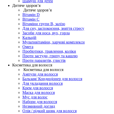
Шамуні для дітей
Дитяче здоров’я
Дитяче здоров’я
Вітамін D
Вітамін С
Вітаміни групи В, залізо
Для сну, заспокоєння, зняття стресу
Засоби для носа, вух, горла
Кальцій
Мультивітаміни, харчові комплекси
Омега
Пробіотики, травлення, коліки
Проти застуди, грипу та кашлю
Проти паразитів, глистів
Косметика для волосся
Косметика для волосся
Ампули для волосся
Бальзам/ Кондиціонер для волосся
Для укладання волосся
Крем для волосся
Маска для волосся
Мус для волос
Набори для волосся
Незмивний догляд
Олія / рідкий шовк для волосся