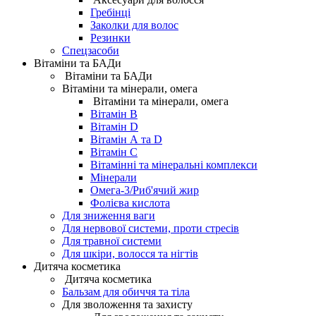
Гребінці
Заколки для волос
Резинки
Спецзасоби
Вітаміни та БАДи
Вітаміни та БАДи
Вітаміни та мінерали, омега
Вітаміни та мінерали, омега
Вітамін B
Вітамін D
Вітамін А та D
Вітамін С
Вітамінні та мінеральні комплекси
Мінерали
Омега-3/Риб'ячий жир
Фолієва кислота
Для зниження ваги
Для нервової системи, проти стресів
Для травної системи
Для шкіри, волосся та нігтів
Дитяча косметика
Дитяча косметика
Бальзам для обиччя та тіла
Для зволоження та захисту