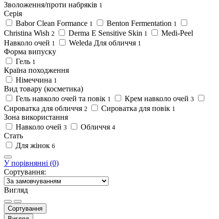
Зволоження/проти набряків
1
Серія
Babor Clean Formance
Benton Fermentation
1
1
Christina Wish
Derma E Sensitive Skin
Medi-Peel
2
1
Навколо очей
Weleda Для обличчя
1
1
Форма випуску
Гель
1
Країна походження
Німеччина
1
Вид товару (косметика)
Гель навколо очей та повік
Крем навколо очей
1
3
Сироватка для обличчя
Сироватка для повік
2
1
Зона використання
Навколо очей
Обличчя
3
4
Стать
Для жінок
6
У порівнянні (0)
Сортування:
Вигляд
Сортування
Вигляд