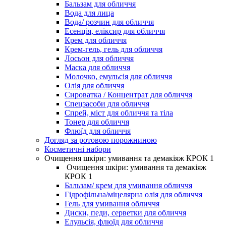
Бальзам для обличчя
Вода для лица
Вода/ розчин для обличчя
Есенція, еліксир для обличчя
Крем для обличчя
Крем-гель, гель для обличчя
Лосьон для обличчя
Маска для обличчя
Молочко, емульсія для обличчя
Олія для обличчя
Сироватка / Концентрат для обличчя
Спецзасоби для обличчя
Спрей, міст для обличчя та тіла
Тонер для обличчя
Флюїд для обличчя
Догляд за ротовою порожниною
Косметичні набори
Очищення шкіри: умивання та демакіяж КРОК 1
Очищення шкіри: умивання та демакіяж
КРОК 1
Бальзам/ крем для умивання обличчя
Гідрофільна/міцелярна олія для обличчя
Гель для умивання обличчя
Диски, педи, серветки для обличчя
Елульсія, флюїд для обличчя