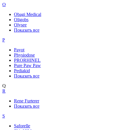
O
Obagi Medical
Oligobs
Olysee
Показать все
P
Payot
Physiodose
PRORHINEL
Pure Paw Paw
Pediakid
Показать все
Q
R
Rene Furterer
Показать все
S
Saforelle