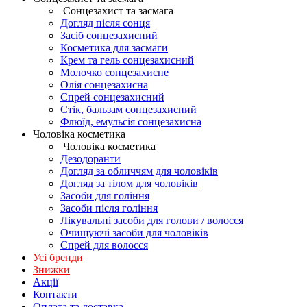
Сонцезахист та засмага
Догляд після сонця
Засіб сонцезахисний
Косметика для засмаги
Крем та гель сонцезахисний
Молочко сонцезахисне
Олія сонцезахисна
Спрей сонцезахисний
Стік, бальзам сонцезахисний
Флюїд, емульсія сонцезахисна
Чоловіка косметика
Чоловіка косметика
Дезодоранти
Догляд за обличчям для чоловіків
Догляд за тілом для чоловіків
Засоби для гоління
Засоби після гоління
Лікувальні засоби для голови / волосся
Очищуючі засоби для чоловіків
Спрей для волосся
Усі бренди
Знижки
Акції
Контакти
Оплата та доставка