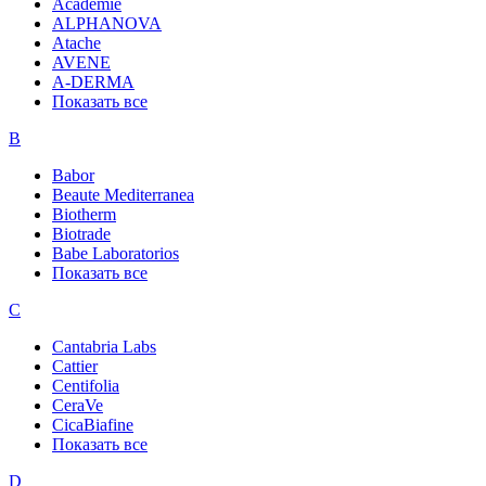
Academie
ALPHANOVA
Atache
AVENE
A-DERMA
Показать все
B
Babor
Beaute Mediterranea
Biotherm
Biotrade
Babe Laboratorios
Показать все
C
Cantabria Labs
Cattier
Centifolia
CeraVe
CicaBiafine
Показать все
D