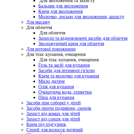
Для зволоження та захисту
Бальзам для зволоження
Крем для зволоження
Молочко, лосьон для зволоження, захисту
Для масажу
Для обличчя
Для обличчя
Захисні та відновлюючі засоби для обличчя
Зволожуючий крем для обличчя
Для ротової порожнини
Для тіла: купання, очищення
Для тіла: купання, очищення
Гель та засіб для купання
Засоби для інтимної гігієни
Крем та молочко для купання
Мило дитяче
Олія для купання
Очищуюча вода, серветки
Піна для купання
Засоби при собореї у дітей
Засоби проти подряпин, синців
Захист від комах для дітей
Захист від сонця для дітей
Крем під підгузник
Спрей для волосся дитячий