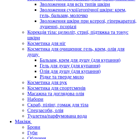
Зволоження для всіх типів шкіри
Зволоження сухої/атопічної шкіри: крем,
гель, бальзам, молочко
Зволоження шкіри при ксерозі, гіперкаратозі,
лущенні, псоріазі
Корекція тіла: целюліт, стриї, підтяжка та тонус
шкіри
Косметика для ніг
Косметика для очищення: гель, крем, олія для
душу
Бальзам, крем для душу (для купання)
Гель для душу (для купання)
Олія для душу (для купання)
Рідке та тверде мило
Косметика для рук
Косметика для спортсменів
Масажна та доглядова олія
Набори
Скраб, пілінг, гомаж для тіла
Спецзасоби, олія
Туалетна/парфумована вода
Макіяж
Брови
Губи
Обличчя