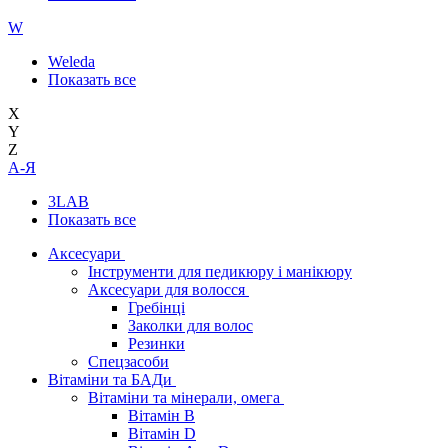
W
Weleda
Показать все
X
Y
Z
А-Я
3LAB
Показать все
Аксесуари
Інструменти для педикюру і манікюру
Аксесуари для волосся
Гребінці
Заколки для волос
Резинки
Спецзасоби
Вітаміни та БАДи
Вітаміни та мінерали, омега
Вітамін B
Вітамін D