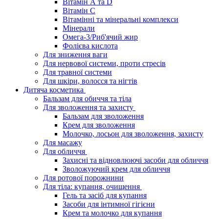
Вітамін А та D
Вітамін С
Вітамінні та мінеральні комплекси
Мінерали
Омега-3/Риб'ячий жир
Фолієва кислота
Для зниження ваги
Для нервової системи, проти стресів
Для травної системи
Для шкіри, волосся та нігтів
Дитяча косметика
Бальзам для обиччя та тіла
Для зволоження та захисту
Бальзам для зволоження
Крем для зволоження
Молочко, лосьон для зволоження, захисту
Для масажу
Для обличчя
Захисні та відновлюючі засоби для обличчя
Зволожуючий крем для обличчя
Для ротової порожнини
Для тіла: купання, очищення
Гель та засіб для купання
Засоби для інтимної гігієни
Крем та молочко для купання