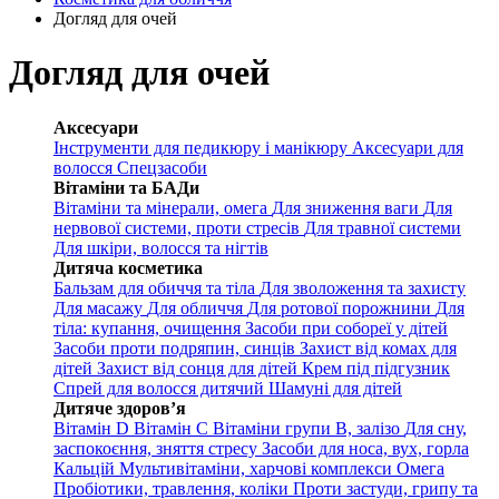
Догляд для очей
Догляд для очей
Аксесуари
Інструменти для педикюру і манікюру
Аксесуари для
волосся
Спецзасоби
Вітаміни та БАДи
Вітаміни та мінерали, омега
Для зниження ваги
Для
нервової системи, проти стресів
Для травної системи
Для шкіри, волосся та нігтів
Дитяча косметика
Бальзам для обиччя та тіла
Для зволоження та захисту
Для масажу
Для обличчя
Для ротової порожнини
Для
тіла: купання, очищення
Засоби при собореї у дітей
Засоби проти подряпин, синців
Захист від комах для
дітей
Захист від сонця для дітей
Крем під підгузник
Спрей для волосся дитячий
Шамуні для дітей
Дитяче здоров’я
Вітамін D
Вітамін С
Вітаміни групи В, залізо
Для сну,
заспокоєння, зняття стресу
Засоби для носа, вух, горла
Кальцій
Мультивітаміни, харчові комплекси
Омега
Пробіотики, травлення, коліки
Проти застуди, грипу та