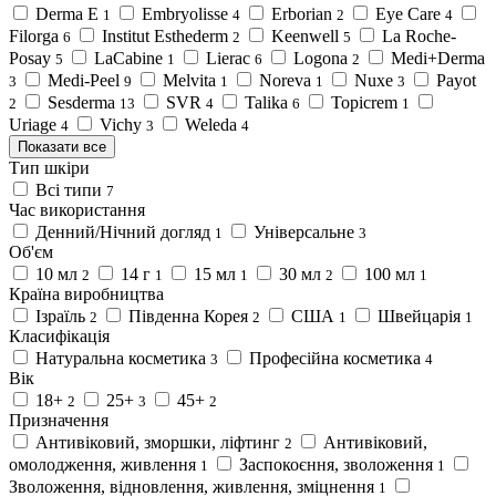
Derma E
Embryolisse
Erborian
Eye Care
1
4
2
4
Filorga
Institut Esthederm
Keenwell
La Roche-
6
2
5
Posay
LaCabine
Lierac
Logona
Medi+Derma
5
1
6
2
Medi-Peel
Melvita
Noreva
Nuxe
Payot
3
9
1
1
3
Sesderma
SVR
Talika
Topicrem
2
13
4
6
1
Uriage
Vichy
Weleda
4
3
4
Показати все
Тип шкіри
Всі типи
7
Час використання
Денний/Нічний догляд
Універсальне
1
3
Об'єм
10 мл
14 г
15 мл
30 мл
100 мл
2
1
1
2
1
Країна виробництва
Ізраїль
Південна Корея
США
Швейцарія
2
2
1
1
Класифікація
Натуральна косметика
Професійна косметика
3
4
Вік
18+
25+
45+
2
3
2
Призначення
Антивіковий, зморшки, ліфтинг
Антивіковий,
2
омолодження, живлення
Заспокоєння, зволоження
1
1
Зволоження, відновлення, живлення, зміцнення
1