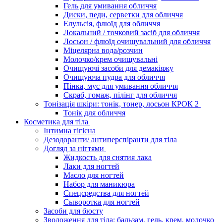
Гель для умивання обличчя
Диски, педи, серветки для обличчя
Елульсія, флюїд для обличчя
Локальний / точковий засіб для обличчя
Лосьон / флюїд очищувальний для обличчя
Міцелярна вода/розчин
Молочко/крем очищувальні
Очищуючі засоби для демакіяжу
Очищуюча пудра для обличчя
Пінка, мус для умивання обличчя
Скраб, гомаж, пілінг для обличчя
Тонізація шкіри: тонік, тонер, лосьон КРОК 2
Тонік для обличчя
Косметика для тіла
Інтимна гігієна
Дезодоранти/ антиперспіранти для тіла
Догляд за нігтями
Жидкость для снятия лака
Лаки для ногтей
Масло для ногтей
Набор для маникюра
Спецсредства для ногтей
Сыворотка для ногтей
Засоби для бюсту
Зволоження для тіла: бальзам, гель, крем, молочко