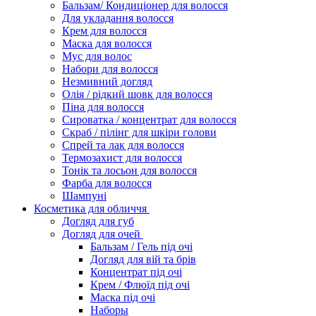
Бальзам/ Кондиціонер для волосся
Для укладання волосся
Крем для волосся
Маска для волосся
Мус для волос
Набори для волосся
Незмивний догляд
Олія / рідкий шовк для волосся
Піна для волосся
Сироватка / концентрат для волосся
Скраб / пілінг для шкіри голови
Спрей та лак для волосся
Термозахист для волосся
Тонік та лосьон для волосся
Фарба для волосся
Шампуні
Косметика для обличчя
Догляд для губ
Догляд для очей
Бальзам / Гель під очі
Догляд для вій та брів
Концентрат під очі
Крем / Флюїд під очі
Маска під очі
Наборы