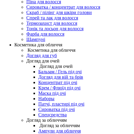
Піна для волосся
Сироватка / концентрат для волосся
Скраб / пілінг для шкіри голови
Спрей та лак для волосся
Термозахист для волосся
Тонік та лосьон для волосся
Фарба для волосся
Шампуні
Косметика для обличчя
Косметика для обличчя
Догляд для губ
Догляд для очей
Догляд для очей
Бальзам / Гель під очі
Догляд для вій та брів
Концентрат під очі
Крем / Флюїд під очі
Маска під очі
Наборы
Патчі, пластирі під очі
Сироватка під очі
Спецсредства
Догляд за обличчям
Догляд за обличчям
Ампули для обличчя