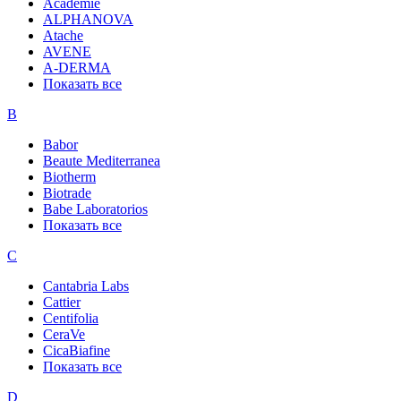
Academie
ALPHANOVA
Atache
AVENE
A-DERMA
Показать все
B
Babor
Beaute Mediterranea
Biotherm
Biotrade
Babe Laboratorios
Показать все
C
Cantabria Labs
Cattier
Centifolia
CeraVe
CicaBiafine
Показать все
D