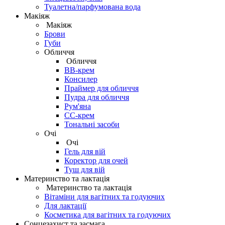
Туалетна/парфумована вода
Макіяж
Макіяж
Брови
Губи
Обличчя
Обличчя
BB-крем
Консилер
Праймер для обличчя
Пудра для обличчя
Рум'яна
СС-крем
Тональні засоби
Очі
Очі
Гель для вій
Коректор для очей
Туш для вій
Материнство та лактація
Материнство та лактація
Вітаміни для вагітних та годуючих
Для лактації
Косметика для вагітних та годуючих
Сонцезахист та засмага