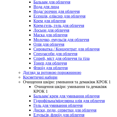
Бальзам для обличчя
Вода для лица
Вода/ розчин для обличчя
Есенція, еліксир для обличчя
Крем для обличчя
Крем-гель, гель для обличчя
Лосьон для обличчя
Маска для обличчя
Молочко, емульсія для обличчя
Олія для обличчя
Сироватка / Концентрат для обличчя
Спецзасоби для обличчя
Спрей, міст для обличчя та тіла
Тонер для обличчя
Флюїд для обличчя
Догляд за ротовою порожниною
Косметичні набори
Очищення шкіри: умивання та демакіяж КРОК 1
Очищення шкіри: умивання та демакіяж
КРОК 1
Бальзам/ крем для умивання обличчя
Гідрофільна/міцелярна олія для обличчя
Гель для умивання обличчя
Диски, педи, серветки для обличчя
Елульсія, флюїд для обличчя