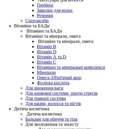
Гребінці
Заколки для волос
Резинки
Спецзасоби
Вітаміни та БАДи
Вітаміни та БАДи
Вітаміни та мінерали, омега
Вітаміни та мінерали, омега
Вітамін B
Вітамін D
Вітамін А та D
Вітамін С
Вітамінні та мінеральні комплекси
Мінерали
Омега-3/Риб'ячий жир
Фолієва кислота
Для зниження ваги
Для нервової системи, проти стресів
Для травної системи
Для шкіри, волосся та нігтів
Дитяча косметика
Дитяча косметика
Бальзам для обиччя та тіла
Для зволоження та захисту