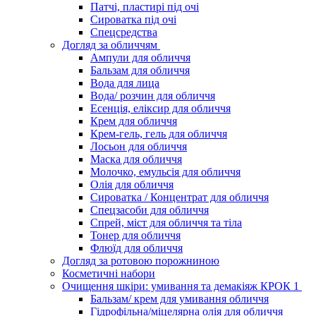
Патчі, пластирі під очі
Сироватка під очі
Спецсредства
Догляд за обличчям
Ампули для обличчя
Бальзам для обличчя
Вода для лица
Вода/ розчин для обличчя
Есенція, еліксир для обличчя
Крем для обличчя
Крем-гель, гель для обличчя
Лосьон для обличчя
Маска для обличчя
Молочко, емульсія для обличчя
Олія для обличчя
Сироватка / Концентрат для обличчя
Спецзасоби для обличчя
Спрей, міст для обличчя та тіла
Тонер для обличчя
Флюїд для обличчя
Догляд за ротовою порожниною
Косметичні набори
Очищення шкіри: умивання та демакіяж КРОК 1
Бальзам/ крем для умивання обличчя
Гідрофільна/міцелярна олія для обличчя