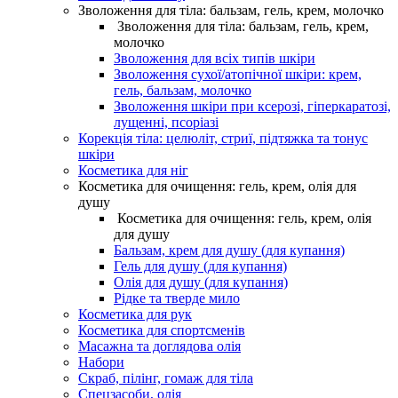
Зволоження для тіла: бальзам, гель, крем, молочко
Зволоження для тіла: бальзам, гель, крем,
молочко
Зволоження для всіх типів шкіри
Зволоження сухої/атопічної шкіри: крем,
гель, бальзам, молочко
Зволоження шкіри при ксерозі, гіперкаратозі,
лущенні, псоріазі
Корекція тіла: целюліт, стриї, підтяжка та тонус
шкіри
Косметика для ніг
Косметика для очищення: гель, крем, олія для
душу
Косметика для очищення: гель, крем, олія
для душу
Бальзам, крем для душу (для купання)
Гель для душу (для купання)
Олія для душу (для купання)
Рідке та тверде мило
Косметика для рук
Косметика для спортсменів
Масажна та доглядова олія
Набори
Скраб, пілінг, гомаж для тіла
Спецзасоби, олія