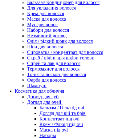
Бальзам/ Кондиціонер для волосся
Для укладання волосся
Крем для волосся
Маска для волосся
Мус для волос
Набори для волосся
Незмивний догляд
Олія / рідкий шовк для волосся
Піна для волосся
Сироватка / концентрат для волосся
Скраб / пілінг для шкіри голови
Спрей та лак для волосся
Термозахист для волосся
Тонік та лосьон для волосся
Фарба для волосся
Шампуні
Косметика для обличчя
Догляд для губ
Догляд для очей
Бальзам / Гель під очі
Догляд для вій та брів
Концентрат під очі
Крем / Флюїд під очі
Маска під очі
Наборы