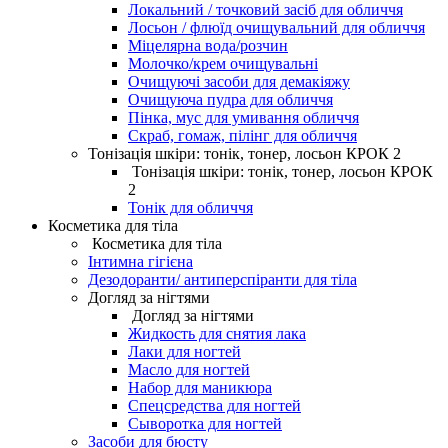
Локальний / точковий засіб для обличчя
Лосьон / флюїд очищувальний для обличчя
Міцелярна вода/розчин
Молочко/крем очищувальні
Очищуючі засоби для демакіяжу
Очищуюча пудра для обличчя
Пінка, мус для умивання обличчя
Скраб, гомаж, пілінг для обличчя
Тонізація шкіри: тонік, тонер, лосьон КРОК 2
Тонізація шкіри: тонік, тонер, лосьон КРОК
2
Тонік для обличчя
Косметика для тіла
Косметика для тіла
Інтимна гігієна
Дезодоранти/ антиперспіранти для тіла
Догляд за нігтями
Догляд за нігтями
Жидкость для снятия лака
Лаки для ногтей
Масло для ногтей
Набор для маникюра
Спецсредства для ногтей
Сыворотка для ногтей
Засоби для бюсту