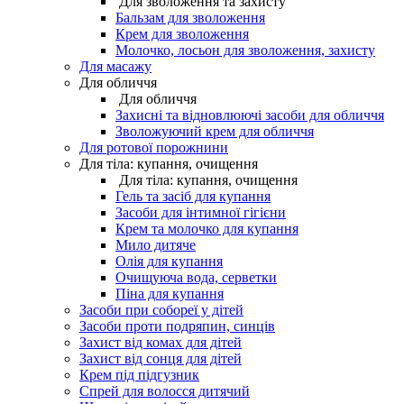
Для зволоження та захисту
Бальзам для зволоження
Крем для зволоження
Молочко, лосьон для зволоження, захисту
Для масажу
Для обличчя
Для обличчя
Захисні та відновлюючі засоби для обличчя
Зволожуючий крем для обличчя
Для ротової порожнини
Для тіла: купання, очищення
Для тіла: купання, очищення
Гель та засіб для купання
Засоби для інтимної гігієни
Крем та молочко для купання
Мило дитяче
Олія для купання
Очищуюча вода, серветки
Піна для купання
Засоби при собореї у дітей
Засоби проти подряпин, синців
Захист від комах для дітей
Захист від сонця для дітей
Крем під підгузник
Спрей для волосся дитячий