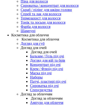
Піна для волосся
Сироватка / концентрат для волосся
Скраб / пілінг для шкіри голови
Спрей та лак для волосся
Термозахист для волосся
Тонік та лосьон для волосся
Фарба для волосся
Шампуні
Косметика для обличчя
Косметика для обличчя
Догляд для губ
Догляд для очей
Догляд для очей
Бальзам / Гель під очі
Догляд для вій та брів
Концентрат під очі
Крем / Флюїд під очі
Маска під очі
Наборы
Патчі, пластирі під очі
Сироватка під очі
Спецсредства
Догляд за обличчям
Догляд за обличчям
Ампули для обличчя