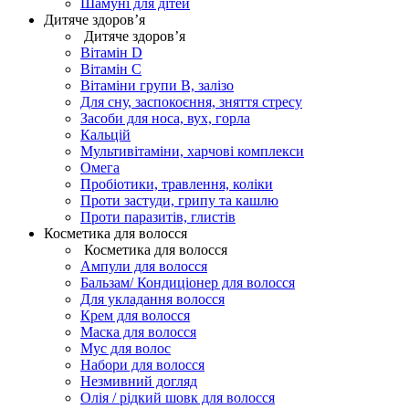
Шамуні для дітей
Дитяче здоров’я
Дитяче здоров’я
Вітамін D
Вітамін С
Вітаміни групи В, залізо
Для сну, заспокоєння, зняття стресу
Засоби для носа, вух, горла
Кальцій
Мультивітаміни, харчові комплекси
Омега
Пробіотики, травлення, коліки
Проти застуди, грипу та кашлю
Проти паразитів, глистів
Косметика для волосся
Косметика для волосся
Ампули для волосся
Бальзам/ Кондиціонер для волосся
Для укладання волосся
Крем для волосся
Маска для волосся
Мус для волос
Набори для волосся
Незмивний догляд
Олія / рідкий шовк для волосся