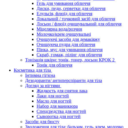
Гель для умивання обличчя
Диски, педи, серветки для обличчя
Елульсія, флюїд для обличчя
Локальний / точковий засіб для обличчя
Лосьон / флюїд очищувальний для обличчя
Міцелярна вода/розчин
Молочко/крем очищувальні
Очищуючі засоби для демакіяжу
Очищуюча пудра для обличчя
Пінка, мус для умивання обличчя
Скраб, гомаж, пілінг для обличчя
Тонізація шкіри: тонік, тонер, лосьон КРОК 2
Тонік для обличчя
Косметика для тіла
Інтимна гігієна
Дезодоранти/ антиперспіранти для тіла
Догляд за нігтями
Жидкость для снятия лака
Лаки для ногтей
Масло для ногтей
Набор для маникюра
Спецсредства для ногтей
Сыворотка для ногтей
Засоби для бюсту
Зволоження для тіла: бальзам, гель, крем, молочко