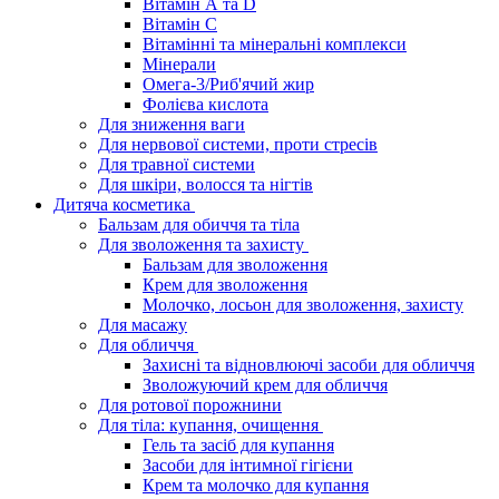
Вітамін А та D
Вітамін С
Вітамінні та мінеральні комплекси
Мінерали
Омега-3/Риб'ячий жир
Фолієва кислота
Для зниження ваги
Для нервової системи, проти стресів
Для травної системи
Для шкіри, волосся та нігтів
Дитяча косметика
Бальзам для обиччя та тіла
Для зволоження та захисту
Бальзам для зволоження
Крем для зволоження
Молочко, лосьон для зволоження, захисту
Для масажу
Для обличчя
Захисні та відновлюючі засоби для обличчя
Зволожуючий крем для обличчя
Для ротової порожнини
Для тіла: купання, очищення
Гель та засіб для купання
Засоби для інтимної гігієни
Крем та молочко для купання