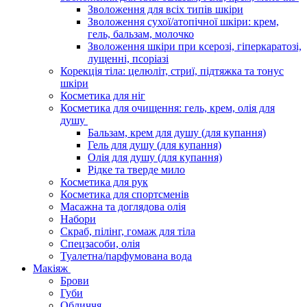
Зволоження для всіх типів шкіри
Зволоження сухої/атопічної шкіри: крем,
гель, бальзам, молочко
Зволоження шкіри при ксерозі, гіперкаратозі,
лущенні, псоріазі
Корекція тіла: целюліт, стриї, підтяжка та тонус
шкіри
Косметика для ніг
Косметика для очищення: гель, крем, олія для
душу
Бальзам, крем для душу (для купання)
Гель для душу (для купання)
Олія для душу (для купання)
Рідке та тверде мило
Косметика для рук
Косметика для спортсменів
Масажна та доглядова олія
Набори
Скраб, пілінг, гомаж для тіла
Спецзасоби, олія
Туалетна/парфумована вода
Макіяж
Брови
Губи
Обличчя