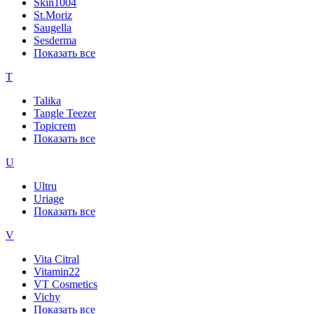
Skin1004
St.Moriz
Saugella
Sesderma
Показать все
T
Talika
Tangle Teezer
Topicrem
Показать все
U
Ultru
Uriage
Показать все
V
Vita Citral
Vitamin22
VT Cosmetics
Vichy
Показать все