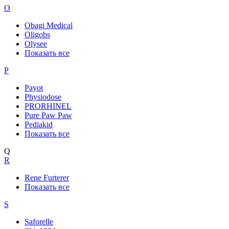
O
Obagi Medical
Oligobs
Olysee
Показать все
P
Payot
Physiodose
PRORHINEL
Pure Paw Paw
Pediakid
Показать все
Q
R
Rene Furterer
Показать все
S
Saforelle