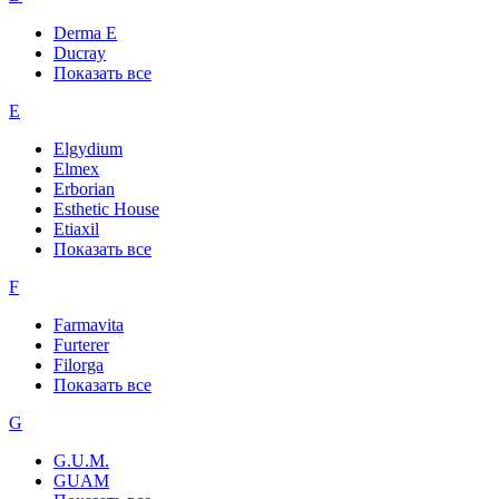
Derma E
Ducray
Показать все
E
Elgydium
Elmex
Erborian
Esthetic House
Etiaxil
Показать все
F
Farmavita
Furterer
Filorga
Показать все
G
G.U.M.
GUAM