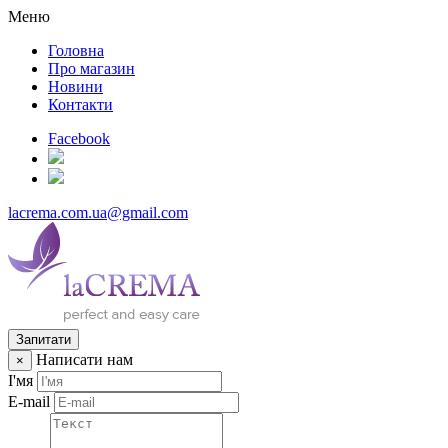
Меню
Головна
Про магазин
Новини
Контакти
Facebook
lacrema.com.ua@gmail.com
Запитати
Написати нам
×
І'мя
E-mail