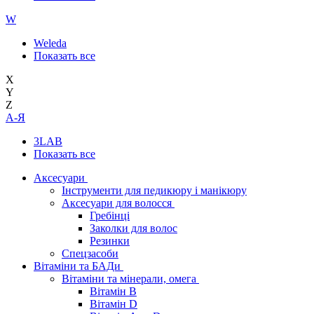
W
Weleda
Показать все
X
Y
Z
А-Я
3LAB
Показать все
Аксесуари
Інструменти для педикюру і манікюру
Аксесуари для волосся
Гребінці
Заколки для волос
Резинки
Спецзасоби
Вітаміни та БАДи
Вітаміни та мінерали, омега
Вітамін B
Вітамін D