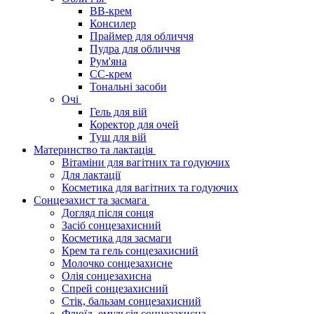
BB-крем
Консилер
Праймер для обличчя
Пудра для обличчя
Рум'яна
СС-крем
Тональні засоби
Очі
Гель для вій
Коректор для очей
Туш для вій
Материнство та лактація
Вітаміни для вагітних та годуючих
Для лактації
Косметика для вагітних та годуючих
Сонцезахист та засмага
Догляд після сонця
Засіб сонцезахисний
Косметика для засмаги
Крем та гель сонцезахисний
Молочко сонцезахисне
Олія сонцезахисна
Спрей сонцезахисний
Стік, бальзам сонцезахисний
Флюїд, емульсія сонцезахисна