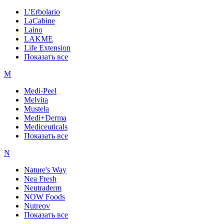
L'Erbolario
LaCabine
Laino
LAKME
Life Extension
Показать все
M
Medi-Peel
Melvita
Mustela
Medi+Derma
Mediceuticals
Показать все
N
Nature's Way
Nea Fresh
Neutraderm
NOW Foods
Nutreov
Показать все