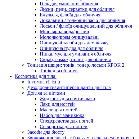
Гель для умивання обличчя
Диски, педи, серветки для обличчя
Елульсія, флюїд для обличчя
Локальний / точковий засіб для обличчя
Лосьон / флюїд очищувальний для обличчя
Міцелярна вода/розчин
Молочко/крем очищувальні
Очищуючі засоби для демакіяжу
Очищуюча пудра для обличчя
Пінка, мус для умивання обличчя
Скраб, гомаж, пілінг для обличчя
Тонізація шкіри: тонік, тонер, лосьон КРОК 2
Тонік для обличчя
Косметика для тіла
Інтимна гігієна
Дезодоранти/ антиперспіранти для тіла
Догляд за нігтями
Жидкость для снятия лака
Лаки для ногтей
Масло для ногтей
Набор для маникюра
Спецсредства для ногтей
Сыворотка для ногтей
Засоби для бюсту
Зволоження для тіла: бальзам, гель, крем, молочко