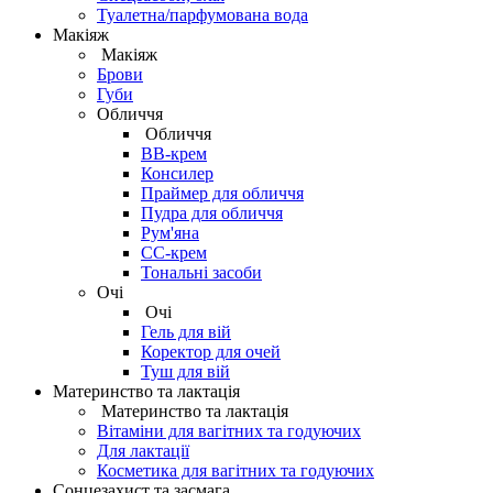
Туалетна/парфумована вода
Макіяж
Макіяж
Брови
Губи
Обличчя
Обличчя
BB-крем
Консилер
Праймер для обличчя
Пудра для обличчя
Рум'яна
СС-крем
Тональні засоби
Очі
Очі
Гель для вій
Коректор для очей
Туш для вій
Материнство та лактація
Материнство та лактація
Вітаміни для вагітних та годуючих
Для лактації
Косметика для вагітних та годуючих
Сонцезахист та засмага