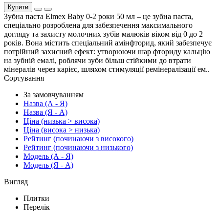
Купити
Зубна паста Elmex Baby 0-2 роки 50 мл – це зубна паста,
спеціально розроблена для забезпечення максимального
догляду та захисту молочних зубів малюків віком від 0 до 2
років. Вона містить спеціальний амінфторид, який забезпечує
потрійний захисний ефект: утворюючи шар фториду кальцію
на зубній емалі, роблячи зуби більш стійкими до втрати
мінералів через карієс, шляхом стимуляції ремінералізації ем..
Сортування
За замовчуванням
Назва (А - Я)
Назва (Я - А)
Ціна (низька > висока)
Ціна (висока > низька)
Рейтинг (починаючи з високого)
Рейтинг (починаючи з низького)
Модель (А - Я)
Модель (Я - А)
Вигляд
Плитки
Перелік