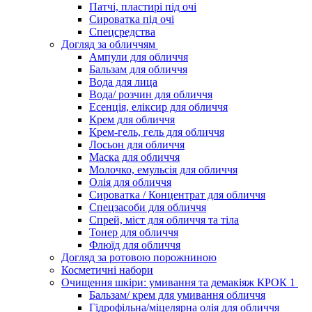
Патчі, пластирі під очі
Сироватка під очі
Спецсредства
Догляд за обличчям
Ампули для обличчя
Бальзам для обличчя
Вода для лица
Вода/ розчин для обличчя
Есенція, еліксир для обличчя
Крем для обличчя
Крем-гель, гель для обличчя
Лосьон для обличчя
Маска для обличчя
Молочко, емульсія для обличчя
Олія для обличчя
Сироватка / Концентрат для обличчя
Спецзасоби для обличчя
Спрей, міст для обличчя та тіла
Тонер для обличчя
Флюїд для обличчя
Догляд за ротовою порожниною
Косметичні набори
Очищення шкіри: умивання та демакіяж КРОК 1
Бальзам/ крем для умивання обличчя
Гідрофільна/міцелярна олія для обличчя