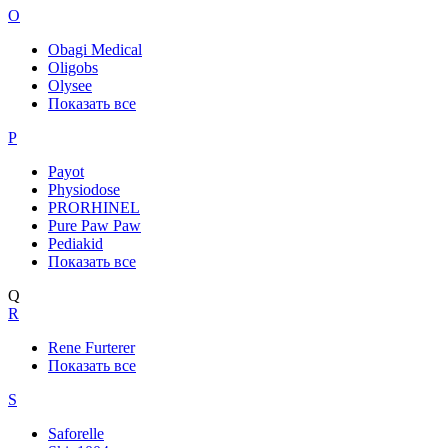
O
Obagi Medical
Oligobs
Olysee
Показать все
P
Payot
Physiodose
PRORHINEL
Pure Paw Paw
Pediakid
Показать все
Q
R
Rene Furterer
Показать все
S
Saforelle