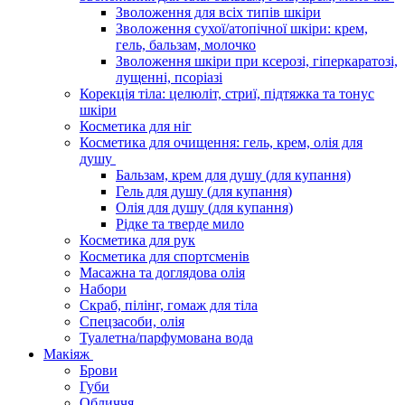
Зволоження для всіх типів шкіри
Зволоження сухої/атопічної шкіри: крем,
гель, бальзам, молочко
Зволоження шкіри при ксерозі, гіперкаратозі,
лущенні, псоріазі
Корекція тіла: целюліт, стриї, підтяжка та тонус
шкіри
Косметика для ніг
Косметика для очищення: гель, крем, олія для
душу
Бальзам, крем для душу (для купання)
Гель для душу (для купання)
Олія для душу (для купання)
Рідке та тверде мило
Косметика для рук
Косметика для спортсменів
Масажна та доглядова олія
Набори
Скраб, пілінг, гомаж для тіла
Спецзасоби, олія
Туалетна/парфумована вода
Макіяж
Брови
Губи
Обличчя