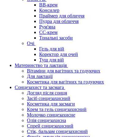
BB-крем
Консилер
Праймер для обличчя
Пудра для обличчя
Рум'яна
СС-крем
Тональні засоби
Очі
Гель для вій
Коректор для очей
Туш для вій
Материнство та лактація
Вітаміни для вагітних та годуючих
Для лактації
Косметика для вагітних та годуючих
Сонцезахист та засмага
Догляд після сонця
Засіб сонцезахисний
Косметика для засмаги
Крем та гель сонцезахисний
Молочко сонцезахисне
Олія сонцезахисна
Спрей сонцезахисний
Стік, бальзам сонцезахисний
Флюїд, емульсія сонцезахисна