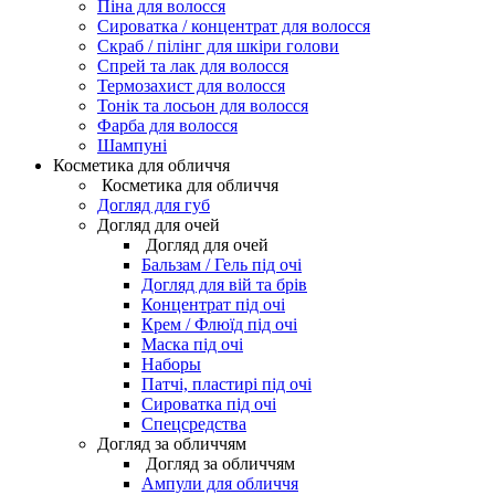
Піна для волосся
Сироватка / концентрат для волосся
Скраб / пілінг для шкіри голови
Спрей та лак для волосся
Термозахист для волосся
Тонік та лосьон для волосся
Фарба для волосся
Шампуні
Косметика для обличчя
Косметика для обличчя
Догляд для губ
Догляд для очей
Догляд для очей
Бальзам / Гель під очі
Догляд для вій та брів
Концентрат під очі
Крем / Флюїд під очі
Маска під очі
Наборы
Патчі, пластирі під очі
Сироватка під очі
Спецсредства
Догляд за обличчям
Догляд за обличчям
Ампули для обличчя