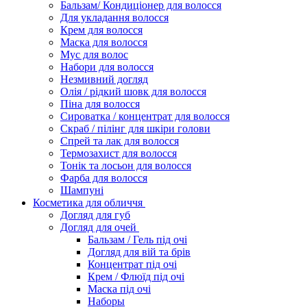
Бальзам/ Кондиціонер для волосся
Для укладання волосся
Крем для волосся
Маска для волосся
Мус для волос
Набори для волосся
Незмивний догляд
Олія / рідкий шовк для волосся
Піна для волосся
Сироватка / концентрат для волосся
Скраб / пілінг для шкіри голови
Спрей та лак для волосся
Термозахист для волосся
Тонік та лосьон для волосся
Фарба для волосся
Шампуні
Косметика для обличчя
Догляд для губ
Догляд для очей
Бальзам / Гель під очі
Догляд для вій та брів
Концентрат під очі
Крем / Флюїд під очі
Маска під очі
Наборы