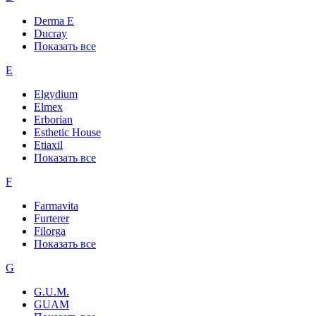
Derma E
Ducray
Показать все
E
Elgydium
Elmex
Erborian
Esthetic House
Etiaxil
Показать все
F
Farmavita
Furterer
Filorga
Показать все
G
G.U.M.
GUAM