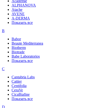
Academie
ALPHANOVA
Atache
AVENE
A-DERMA
Показать все
B
Babor
Beaute Mediterranea
Biotherm
Biotrade
Babe Laboratorios
Показать все
C
Cantabria Labs
Cattier
Centifolia
CeraVe
CicaBiafine
Показать все
D