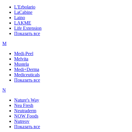
L'Erbolario
LaCabine
Laino
LAKME
Life Extension
Показать все
M
Medi-Peel
Melvita
Mustela
Medi+Derma
Mediceuticals
Показать все
N
Nature's Way
Nea Fresh
Neutraderm
NOW Foods
Nutreov
Показать все