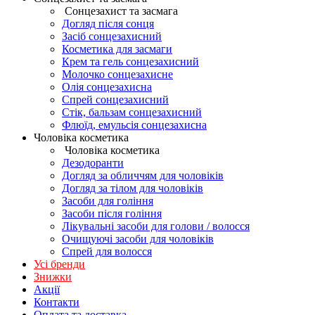
Сонцезахист та засмага
Догляд після сонця
Засіб сонцезахисний
Косметика для засмаги
Крем та гель сонцезахисний
Молочко сонцезахисне
Олія сонцезахисна
Спрей сонцезахисний
Стік, бальзам сонцезахисний
Флюїд, емульсія сонцезахисна
Чоловіка косметика
Чоловіка косметика
Дезодоранти
Догляд за обличчям для чоловіків
Догляд за тілом для чоловіків
Засоби для гоління
Засоби після гоління
Лікувальні засоби для голови / волосся
Очищуючі засоби для чоловіків
Спрей для волосся
Усі бренди
Знижки
Акції
Контакти
Оплата та доставка