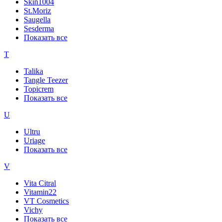
Skin1004
St.Moriz
Saugella
Sesderma
Показать все
T
Talika
Tangle Teezer
Topicrem
Показать все
U
Ultru
Uriage
Показать все
V
Vita Citral
Vitamin22
VT Cosmetics
Vichy
Показать все