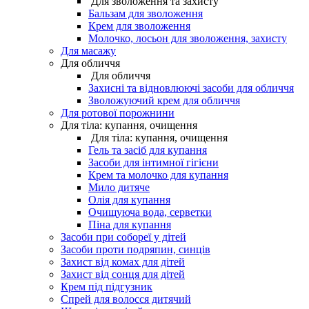
Для зволоження та захисту
Бальзам для зволоження
Крем для зволоження
Молочко, лосьон для зволоження, захисту
Для масажу
Для обличчя
Для обличчя
Захисні та відновлюючі засоби для обличчя
Зволожуючий крем для обличчя
Для ротової порожнини
Для тіла: купання, очищення
Для тіла: купання, очищення
Гель та засіб для купання
Засоби для інтимної гігієни
Крем та молочко для купання
Мило дитяче
Олія для купання
Очищуюча вода, серветки
Піна для купання
Засоби при собореї у дітей
Засоби проти подряпин, синців
Захист від комах для дітей
Захист від сонця для дітей
Крем під підгузник
Спрей для волосся дитячий