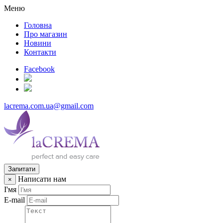
Меню
Головна
Про магазин
Новини
Контакти
Facebook
lacrema.com.ua@gmail.com
Запитати
Написати нам
×
І'мя
E-mail