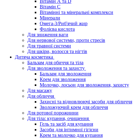
Вітамін А та D
Вітамін С
Вітамінні та мінеральні комплекси
Мінерали
Омега-3/Риб'ячий жир
Фолієва кислота
Для зниження ваги
Для нервової системи, проти стресів
Для травної системи
Для шкіри, волосся та нігтів
Дитяча косметика
Бальзам для обиччя та тіла
Для зволоження та захисту
Бальзам для зволоження
Крем для зволоження
Молочко, лосьон для зволоження, захисту
Для масажу
Для обличчя
Захисні та відновлюючі засоби для обличчя
Зволожуючий крем для обличчя
Для ротової порожнини
Для тіла: купання, очищення
Гель та засіб для купання
Засоби для інтимної гігієни
Крем та молочко для купання