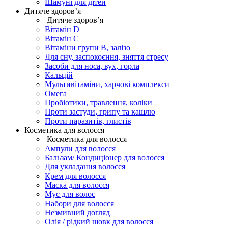
Шамуні для дітей
Дитяче здоров’я
Дитяче здоров’я
Вітамін D
Вітамін С
Вітаміни групи В, залізо
Для сну, заспокоєння, зняття стресу
Засоби для носа, вух, горла
Кальцій
Мультивітаміни, харчові комплекси
Омега
Пробіотики, травлення, коліки
Проти застуди, грипу та кашлю
Проти паразитів, глистів
Косметика для волосся
Косметика для волосся
Ампули для волосся
Бальзам/ Кондиціонер для волосся
Для укладання волосся
Крем для волосся
Маска для волосся
Мус для волос
Набори для волосся
Незмивний догляд
Олія / рідкий шовк для волосся