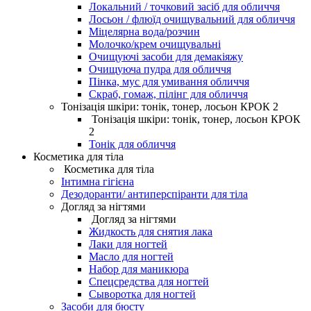
Локальний / точковий засіб для обличчя
Лосьон / флюїд очищувальний для обличчя
Міцелярна вода/розчин
Молочко/крем очищувальні
Очищуючі засоби для демакіяжу
Очищуюча пудра для обличчя
Пінка, мус для умивання обличчя
Скраб, гомаж, пілінг для обличчя
Тонізація шкіри: тонік, тонер, лосьон КРОК 2
Тонізація шкіри: тонік, тонер, лосьон КРОК
2
Тонік для обличчя
Косметика для тіла
Косметика для тіла
Інтимна гігієна
Дезодоранти/ антиперспіранти для тіла
Догляд за нігтями
Догляд за нігтями
Жидкость для снятия лака
Лаки для ногтей
Масло для ногтей
Набор для маникюра
Спецсредства для ногтей
Сыворотка для ногтей
Засоби для бюсту