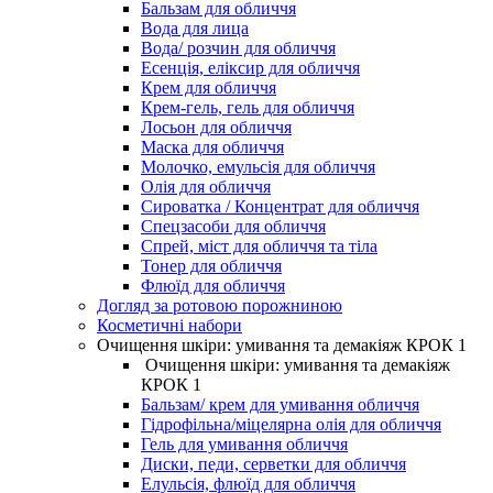
Бальзам для обличчя
Вода для лица
Вода/ розчин для обличчя
Есенція, еліксир для обличчя
Крем для обличчя
Крем-гель, гель для обличчя
Лосьон для обличчя
Маска для обличчя
Молочко, емульсія для обличчя
Олія для обличчя
Сироватка / Концентрат для обличчя
Спецзасоби для обличчя
Спрей, міст для обличчя та тіла
Тонер для обличчя
Флюїд для обличчя
Догляд за ротовою порожниною
Косметичні набори
Очищення шкіри: умивання та демакіяж КРОК 1
Очищення шкіри: умивання та демакіяж
КРОК 1
Бальзам/ крем для умивання обличчя
Гідрофільна/міцелярна олія для обличчя
Гель для умивання обличчя
Диски, педи, серветки для обличчя
Елульсія, флюїд для обличчя