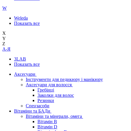
W
Weleda
Показать все
X
Y
Z
А-Я
3LAB
Показать все
Аксесуари
Інструменти для педикюру і манікюру
Аксесуари для волосся
Гребінці
Заколки для волос
Резинки
Спецзасоби
Вітаміни та БАДи
Вітаміни та мінерали, омега
Вітамін B
Вітамін D