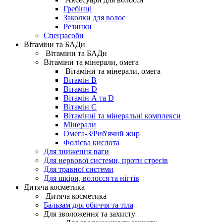
Гребінці
Заколки для волос
Резинки
Спецзасоби
Вітаміни та БАДи
Вітаміни та БАДи
Вітаміни та мінерали, омега
Вітаміни та мінерали, омега
Вітамін B
Вітамін D
Вітамін А та D
Вітамін С
Вітамінні та мінеральні комплекси
Мінерали
Омега-3/Риб'ячий жир
Фолієва кислота
Для зниження ваги
Для нервової системи, проти стресів
Для травної системи
Для шкіри, волосся та нігтів
Дитяча косметика
Дитяча косметика
Бальзам для обиччя та тіла
Для зволоження та захисту