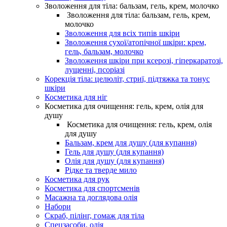
Зволоження для тіла: бальзам, гель, крем, молочко
Зволоження для тіла: бальзам, гель, крем,
молочко
Зволоження для всіх типів шкіри
Зволоження сухої/атопічної шкіри: крем,
гель, бальзам, молочко
Зволоження шкіри при ксерозі, гіперкаратозі,
лущенні, псоріазі
Корекція тіла: целюліт, стриї, підтяжка та тонус
шкіри
Косметика для ніг
Косметика для очищення: гель, крем, олія для
душу
Косметика для очищення: гель, крем, олія
для душу
Бальзам, крем для душу (для купання)
Гель для душу (для купання)
Олія для душу (для купання)
Рідке та тверде мило
Косметика для рук
Косметика для спортсменів
Масажна та доглядова олія
Набори
Скраб, пілінг, гомаж для тіла
Спецзасоби, олія