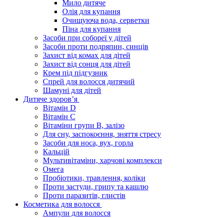
Мило дитяче
Олія для купання
Очищуюча вода, серветки
Піна для купання
Засоби при собореї у дітей
Засоби проти подряпин, синців
Захист від комах для дітей
Захист від сонця для дітей
Крем під підгузник
Спрей для волосся дитячий
Шамуні для дітей
Дитяче здоров’я
Вітамін D
Вітамін С
Вітаміни групи В, залізо
Для сну, заспокоєння, зняття стресу
Засоби для носа, вух, горла
Кальцій
Мультивітаміни, харчові комплекси
Омега
Пробіотики, травлення, коліки
Проти застуди, грипу та кашлю
Проти паразитів, глистів
Косметика для волосся
Ампули для волосся