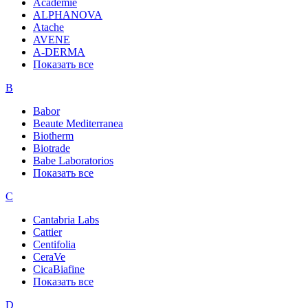
Academie
ALPHANOVA
Atache
AVENE
A-DERMA
Показать все
B
Babor
Beaute Mediterranea
Biotherm
Biotrade
Babe Laboratorios
Показать все
C
Cantabria Labs
Cattier
Centifolia
CeraVe
CicaBiafine
Показать все
D