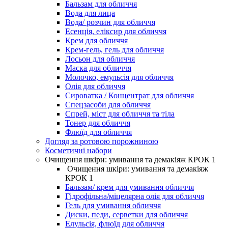
Бальзам для обличчя
Вода для лица
Вода/ розчин для обличчя
Есенція, еліксир для обличчя
Крем для обличчя
Крем-гель, гель для обличчя
Лосьон для обличчя
Маска для обличчя
Молочко, емульсія для обличчя
Олія для обличчя
Сироватка / Концентрат для обличчя
Спецзасоби для обличчя
Спрей, міст для обличчя та тіла
Тонер для обличчя
Флюїд для обличчя
Догляд за ротовою порожниною
Косметичні набори
Очищення шкіри: умивання та демакіяж КРОК 1
Очищення шкіри: умивання та демакіяж
КРОК 1
Бальзам/ крем для умивання обличчя
Гідрофільна/міцелярна олія для обличчя
Гель для умивання обличчя
Диски, педи, серветки для обличчя
Елульсія, флюїд для обличчя