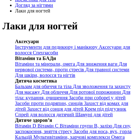
Догляд за нігтями
Лаки для ногтей
Лаки для ногтей
Аксесуари
Інструменти для педикюру і манікюру
Аксесуари для
волосся
Спецзасоби
Вітаміни та БАДи
Вітаміни та мінерали, омега
Для зниження ваги
Для
нервової системи, проти стресів
Для травної системи
Для шкіри, волосся та нігтів
Дитяча косметика
Бальзам для обиччя та тіла
Для зволоження та захисту
Для масажу
Для обличчя
Для ротової порожнини
Для
тіла: купання, очищення
Засоби при собореї у дітей
Засоби проти подряпин, синців
Захист від комах для
дітей
Захист від сонця для дітей
Крем під підгузник
Спрей для волосся дитячий
Шамуні для дітей
Дитяче здоров’я
Вітамін D
Вітамін С
Вітаміни групи В, залізо
Для сну,
заспокоєння, зняття стресу
Засоби для носа, вух, горла
Кальцій
Мультивітаміни, харчові комплекси
Омега