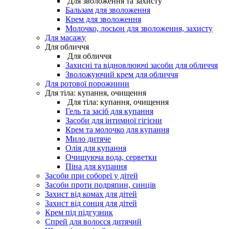
Для зволоження та захисту
Бальзам для зволоження
Крем для зволоження
Молочко, лосьон для зволоження, захисту
Для масажу
Для обличчя
Для обличчя
Захисні та відновлюючі засоби для обличчя
Зволожуючий крем для обличчя
Для ротової порожнини
Для тіла: купання, очищення
Для тіла: купання, очищення
Гель та засіб для купання
Засоби для інтимної гігієни
Крем та молочко для купання
Мило дитяче
Олія для купання
Очищуюча вода, серветки
Піна для купання
Засоби при собореї у дітей
Засоби проти подряпин, синців
Захист від комах для дітей
Захист від сонця для дітей
Крем під підгузник
Спрей для волосся дитячий