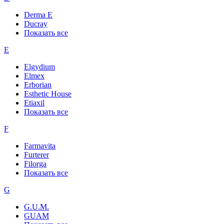
Derma E
Ducray
Показать все
E
Elgydium
Elmex
Erborian
Esthetic House
Etiaxil
Показать все
F
Farmavita
Furterer
Filorga
Показать все
G
G.U.M.
GUAM