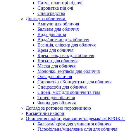
Патчі, пластирі під очі
Сироватка під очі
Спецсредства
Догляд за обличчям
Ампули для обличчя
Бальзам для обличчя
Вода для лица
Вода/ розчин для обличчя
Есенція, еліксир для обличчя
Крем для обличчя
Крем-гель, гель для обличчя
Лосьон для обличчя
Маска для обличчя
Молочко, емульсія для обличчя
Олія для обличчя
Сироватка / Концентрат для обличчя
Спецзасоби для обличчя
Спрей, міст для обличчя та тіла
Тонер для обличчя
Флюїд для обличчя
Догляд за ротовою порожниною
Косметичні набори
Очищення шкіри: умивання та демакіяж КРОК 1
Бальзам/ крем для умивання обличчя
Гідрофільна/міцелярна олія для обличчя