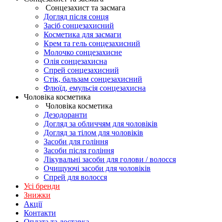
Сонцезахист та засмага
Догляд після сонця
Засіб сонцезахисний
Косметика для засмаги
Крем та гель сонцезахисний
Молочко сонцезахисне
Олія сонцезахисна
Спрей сонцезахисний
Стік, бальзам сонцезахисний
Флюїд, емульсія сонцезахисна
Чоловіка косметика
Чоловіка косметика
Дезодоранти
Догляд за обличчям для чоловіків
Догляд за тілом для чоловіків
Засоби для гоління
Засоби після гоління
Лікувальні засоби для голови / волосся
Очищуючі засоби для чоловіків
Спрей для волосся
Усі бренди
Знижки
Акції
Контакти
Оплата та доставка