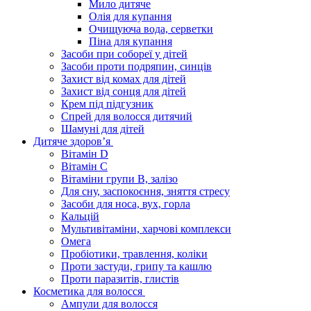
Мило дитяче
Олія для купання
Очищуюча вода, серветки
Піна для купання
Засоби при собореї у дітей
Засоби проти подряпин, синців
Захист від комах для дітей
Захист від сонця для дітей
Крем під підгузник
Спрей для волосся дитячий
Шамуні для дітей
Дитяче здоров’я
Вітамін D
Вітамін С
Вітаміни групи В, залізо
Для сну, заспокоєння, зняття стресу
Засоби для носа, вух, горла
Кальцій
Мультивітаміни, харчові комплекси
Омега
Пробіотики, травлення, коліки
Проти застуди, грипу та кашлю
Проти паразитів, глистів
Косметика для волосся
Ампули для волосся