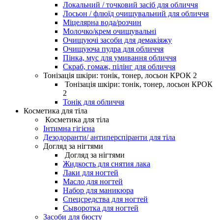
Локальний / точковий засіб для обличчя
Лосьон / флюїд очищувальний для обличчя
Міцелярна вода/розчин
Молочко/крем очищувальні
Очищуючі засоби для демакіяжу
Очищуюча пудра для обличчя
Пінка, мус для умивання обличчя
Скраб, гомаж, пілінг для обличчя
Тонізація шкіри: тонік, тонер, лосьон КРОК 2
Тонізація шкіри: тонік, тонер, лосьон КРОК
2
Тонік для обличчя
Косметика для тіла
Косметика для тіла
Інтимна гігієна
Дезодоранти/ антиперспіранти для тіла
Догляд за нігтями
Догляд за нігтями
Жидкость для снятия лака
Лаки для ногтей
Масло для ногтей
Набор для маникюра
Спецсредства для ногтей
Сыворотка для ногтей
Засоби для бюсту