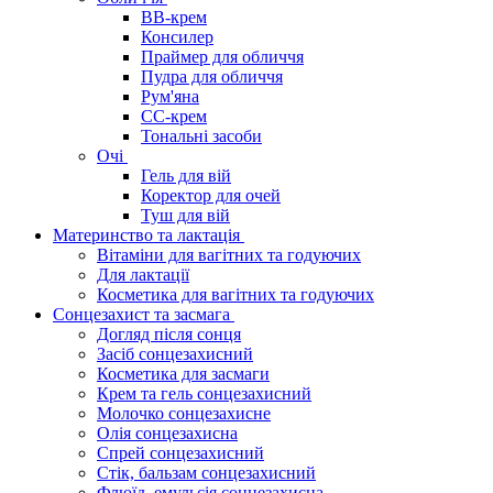
BB-крем
Консилер
Праймер для обличчя
Пудра для обличчя
Рум'яна
СС-крем
Тональні засоби
Очі
Гель для вій
Коректор для очей
Туш для вій
Материнство та лактація
Вітаміни для вагітних та годуючих
Для лактації
Косметика для вагітних та годуючих
Сонцезахист та засмага
Догляд після сонця
Засіб сонцезахисний
Косметика для засмаги
Крем та гель сонцезахисний
Молочко сонцезахисне
Олія сонцезахисна
Спрей сонцезахисний
Стік, бальзам сонцезахисний
Флюїд, емульсія сонцезахисна