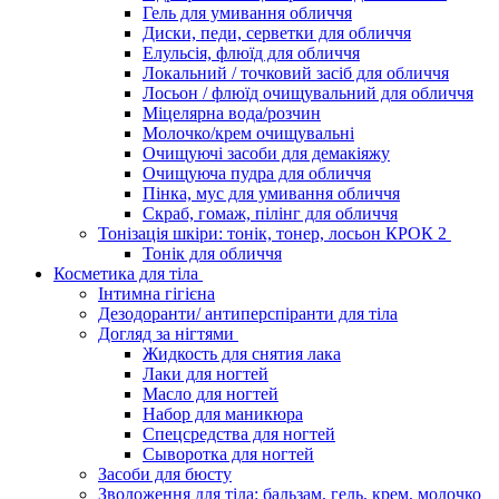
Гель для умивання обличчя
Диски, педи, серветки для обличчя
Елульсія, флюїд для обличчя
Локальний / точковий засіб для обличчя
Лосьон / флюїд очищувальний для обличчя
Міцелярна вода/розчин
Молочко/крем очищувальні
Очищуючі засоби для демакіяжу
Очищуюча пудра для обличчя
Пінка, мус для умивання обличчя
Скраб, гомаж, пілінг для обличчя
Тонізація шкіри: тонік, тонер, лосьон КРОК 2
Тонік для обличчя
Косметика для тіла
Інтимна гігієна
Дезодоранти/ антиперспіранти для тіла
Догляд за нігтями
Жидкость для снятия лака
Лаки для ногтей
Масло для ногтей
Набор для маникюра
Спецсредства для ногтей
Сыворотка для ногтей
Засоби для бюсту
Зволоження для тіла: бальзам, гель, крем, молочко