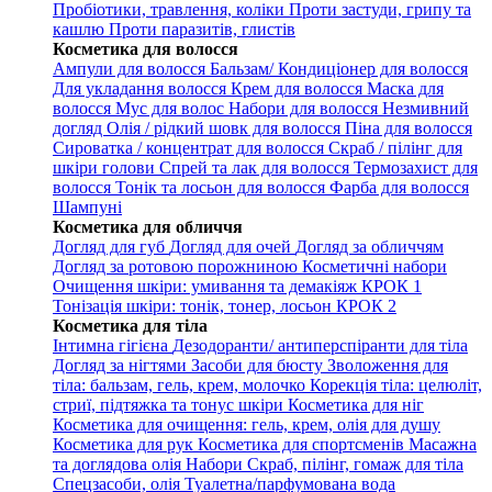
Пробіотики, травлення, коліки
Проти застуди, грипу та
кашлю
Проти паразитів, глистів
Косметика для волосся
Ампули для волосся
Бальзам/ Кондиціонер для волосся
Для укладання волосся
Крем для волосся
Маска для
волосся
Мус для волос
Набори для волосся
Незмивний
догляд
Олія / рідкий шовк для волосся
Піна для волосся
Сироватка / концентрат для волосся
Скраб / пілінг для
шкіри голови
Спрей та лак для волосся
Термозахист для
волосся
Тонік та лосьон для волосся
Фарба для волосся
Шампуні
Косметика для обличчя
Догляд для губ
Догляд для очей
Догляд за обличчям
Догляд за ротовою порожниною
Косметичні набори
Очищення шкіри: умивання та демакіяж КРОК 1
Тонізація шкіри: тонік, тонер, лосьон КРОК 2
Косметика для тіла
Інтимна гігієна
Дезодоранти/ антиперспіранти для тіла
Догляд за нігтями
Засоби для бюсту
Зволоження для
тіла: бальзам, гель, крем, молочко
Корекція тіла: целюліт,
стриї, підтяжка та тонус шкіри
Косметика для ніг
Косметика для очищення: гель, крем, олія для душу
Косметика для рук
Косметика для спортсменів
Масажна
та доглядова олія
Набори
Скраб, пілінг, гомаж для тіла
Спецзасоби, олія
Туалетна/парфумована вода