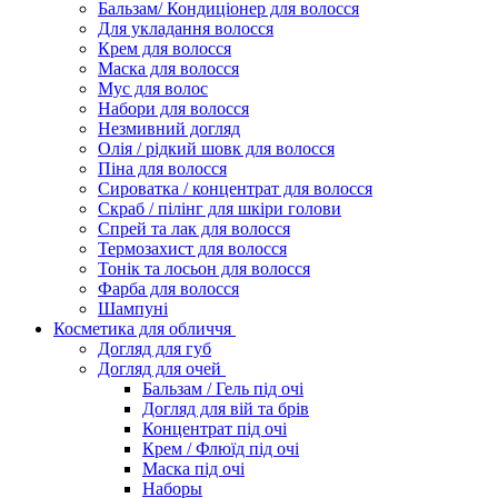
Бальзам/ Кондиціонер для волосся
Для укладання волосся
Крем для волосся
Маска для волосся
Мус для волос
Набори для волосся
Незмивний догляд
Олія / рідкий шовк для волосся
Піна для волосся
Сироватка / концентрат для волосся
Скраб / пілінг для шкіри голови
Спрей та лак для волосся
Термозахист для волосся
Тонік та лосьон для волосся
Фарба для волосся
Шампуні
Косметика для обличчя
Догляд для губ
Догляд для очей
Бальзам / Гель під очі
Догляд для вій та брів
Концентрат під очі
Крем / Флюїд під очі
Маска під очі
Наборы