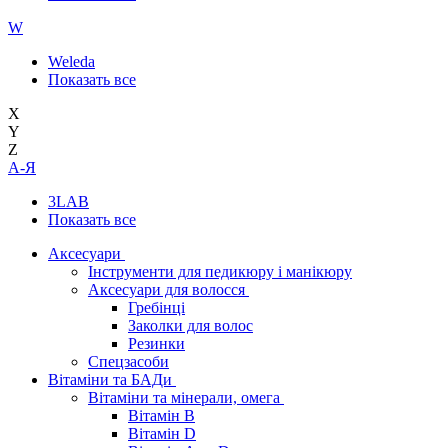
W
Weleda
Показать все
X
Y
Z
А-Я
3LAB
Показать все
Аксесуари
Інструменти для педикюру і манікюру
Аксесуари для волосся
Гребінці
Заколки для волос
Резинки
Спецзасоби
Вітаміни та БАДи
Вітаміни та мінерали, омега
Вітамін B
Вітамін D