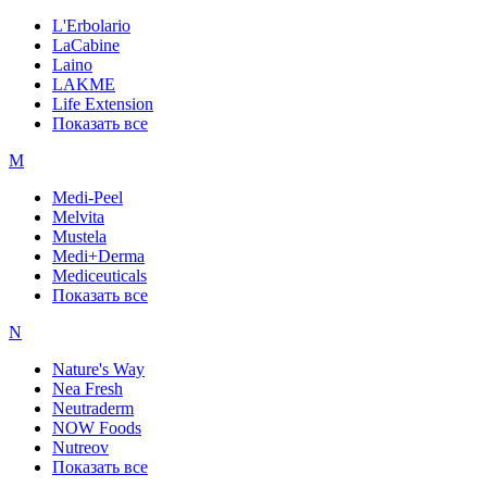
L'Erbolario
LaCabine
Laino
LAKME
Life Extension
Показать все
M
Medi-Peel
Melvita
Mustela
Medi+Derma
Mediceuticals
Показать все
N
Nature's Way
Nea Fresh
Neutraderm
NOW Foods
Nutreov
Показать все