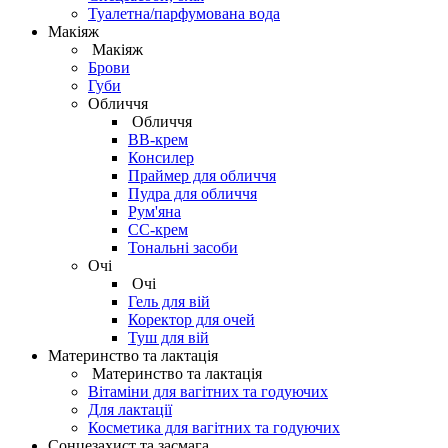
Туалетна/парфумована вода
Макіяж
Макіяж
Брови
Губи
Обличчя
Обличчя
BB-крем
Консилер
Праймер для обличчя
Пудра для обличчя
Рум'яна
СС-крем
Тональні засоби
Очі
Очі
Гель для вій
Коректор для очей
Туш для вій
Материнство та лактація
Материнство та лактація
Вітаміни для вагітних та годуючих
Для лактації
Косметика для вагітних та годуючих
Сонцезахист та засмага