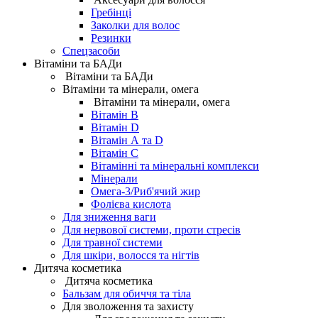
Гребінці
Заколки для волос
Резинки
Спецзасоби
Вітаміни та БАДи
Вітаміни та БАДи
Вітаміни та мінерали, омега
Вітаміни та мінерали, омега
Вітамін B
Вітамін D
Вітамін А та D
Вітамін С
Вітамінні та мінеральні комплекси
Мінерали
Омега-3/Риб'ячий жир
Фолієва кислота
Для зниження ваги
Для нервової системи, проти стресів
Для травної системи
Для шкіри, волосся та нігтів
Дитяча косметика
Дитяча косметика
Бальзам для обиччя та тіла
Для зволоження та захисту