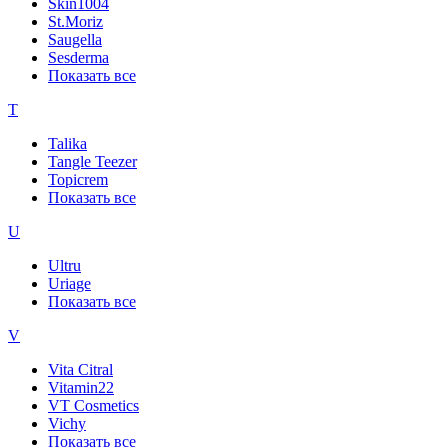
Skin1004
St.Moriz
Saugella
Sesderma
Показать все
T
Talika
Tangle Teezer
Topicrem
Показать все
U
Ultru
Uriage
Показать все
V
Vita Citral
Vitamin22
VT Cosmetics
Vichy
Показать все