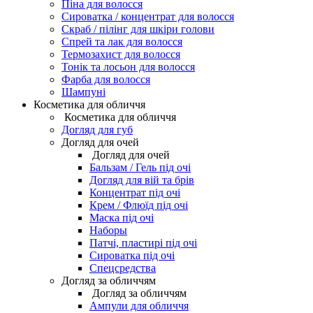
Піна для волосся
Сироватка / концентрат для волосся
Скраб / пілінг для шкіри голови
Спрей та лак для волосся
Термозахист для волосся
Тонік та лосьон для волосся
Фарба для волосся
Шампуні
Косметика для обличчя
Косметика для обличчя
Догляд для губ
Догляд для очей
Догляд для очей
Бальзам / Гель під очі
Догляд для вій та брів
Концентрат під очі
Крем / Флюїд під очі
Маска під очі
Наборы
Патчі, пластирі під очі
Сироватка під очі
Спецсредства
Догляд за обличчям
Догляд за обличчям
Ампули для обличчя