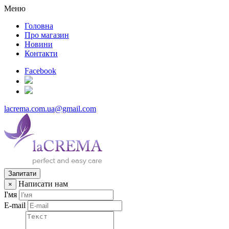
Меню
Головна
Про магазин
Новини
Контакти
Facebook
lacrema.com.ua@gmail.com
Запитати
Написати нам
×
І'мя
E-mail