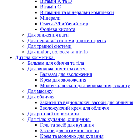
Вітамін А та D
Вітамін С
Вітамінні та мінеральні комплекси
Мінерали
Омега-3/Риб'ячий жир
Фолієва кислота
Для зниження ваги
Для нервової системи, проти стресів
Для травної системи
Для шкіри, волосся та нігтів
Дитяча косметика
Бальзам для обиччя та тіла
Для зволоження та захисту
Бальзам для зволоження
Крем для зволоження
Молочко, лосьон для зволоження, захисту
Для масажу
Для обличчя
Захисні та відновлюючі засоби для обличчя
Зволожуючий крем для обличчя
Для ротової порожнини
Для тіла: купання, очищення
Гель та засіб для купання
Засоби для інтимної гігієни
Крем та молочко для купання