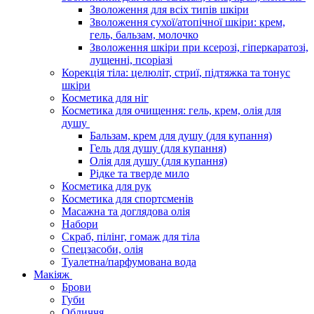
Зволоження для всіх типів шкіри
Зволоження сухої/атопічної шкіри: крем,
гель, бальзам, молочко
Зволоження шкіри при ксерозі, гіперкаратозі,
лущенні, псоріазі
Корекція тіла: целюліт, стриї, підтяжка та тонус
шкіри
Косметика для ніг
Косметика для очищення: гель, крем, олія для
душу
Бальзам, крем для душу (для купання)
Гель для душу (для купання)
Олія для душу (для купання)
Рідке та тверде мило
Косметика для рук
Косметика для спортсменів
Масажна та доглядова олія
Набори
Скраб, пілінг, гомаж для тіла
Спецзасоби, олія
Туалетна/парфумована вода
Макіяж
Брови
Губи
Обличчя