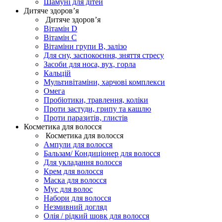
Шамуні для дітей
Дитяче здоров’я
Дитяче здоров’я
Вітамін D
Вітамін С
Вітаміни групи В, залізо
Для сну, заспокоєння, зняття стресу
Засоби для носа, вух, горла
Кальцій
Мультивітаміни, харчові комплекси
Омега
Пробіотики, травлення, коліки
Проти застуди, грипу та кашлю
Проти паразитів, глистів
Косметика для волосся
Косметика для волосся
Ампули для волосся
Бальзам/ Кондиціонер для волосся
Для укладання волосся
Крем для волосся
Маска для волосся
Мус для волос
Набори для волосся
Незмивний догляд
Олія / рідкий шовк для волосся