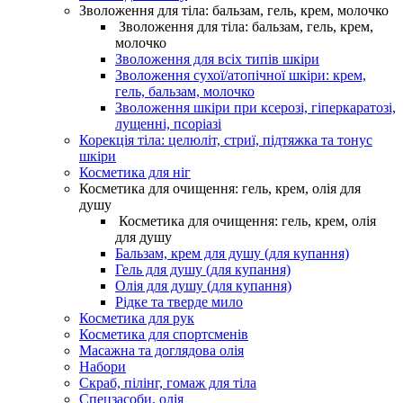
Зволоження для тіла: бальзам, гель, крем, молочко
Зволоження для тіла: бальзам, гель, крем,
молочко
Зволоження для всіх типів шкіри
Зволоження сухої/атопічної шкіри: крем,
гель, бальзам, молочко
Зволоження шкіри при ксерозі, гіперкаратозі,
лущенні, псоріазі
Корекція тіла: целюліт, стриї, підтяжка та тонус
шкіри
Косметика для ніг
Косметика для очищення: гель, крем, олія для
душу
Косметика для очищення: гель, крем, олія
для душу
Бальзам, крем для душу (для купання)
Гель для душу (для купання)
Олія для душу (для купання)
Рідке та тверде мило
Косметика для рук
Косметика для спортсменів
Масажна та доглядова олія
Набори
Скраб, пілінг, гомаж для тіла
Спецзасоби, олія