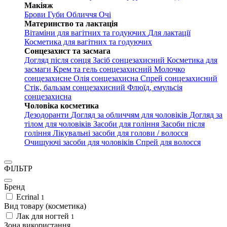
Макіяж
Брови
Губи
Обличчя
Очі
Материнство та лактація
Вітаміни для вагітних та годуючих
Для лактації
Косметика для вагітних та годуючих
Сонцезахист та засмага
Догляд після сонця
Засіб сонцезахисний
Косметика для
засмаги
Крем та гель сонцезахисний
Молочко
сонцезахисне
Олія сонцезахисна
Спрей сонцезахисний
Стік, бальзам сонцезахисний
Флюїд, емульсія
сонцезахисна
Чоловіка косметика
Дезодоранти
Догляд за обличчям для чоловіків
Догляд за
тілом для чоловіків
Засоби для гоління
Засоби після
гоління
Лікувальні засоби для голови / волосся
Очищуючі засоби для чоловіків
Спрей для волосся
ФІЛЬТР
Бренд
Ecrinal
1
Вид товару (косметика)
Лак для ногтей
1
Зона використання