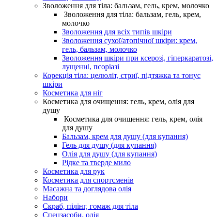
Зволоження для тіла: бальзам, гель, крем, молочко
Зволоження для тіла: бальзам, гель, крем,
молочко
Зволоження для всіх типів шкіри
Зволоження сухої/атопічної шкіри: крем,
гель, бальзам, молочко
Зволоження шкіри при ксерозі, гіперкаратозі,
лущенні, псоріазі
Корекція тіла: целюліт, стриї, підтяжка та тонус
шкіри
Косметика для ніг
Косметика для очищення: гель, крем, олія для
душу
Косметика для очищення: гель, крем, олія
для душу
Бальзам, крем для душу (для купання)
Гель для душу (для купання)
Олія для душу (для купання)
Рідке та тверде мило
Косметика для рук
Косметика для спортсменів
Масажна та доглядова олія
Набори
Скраб, пілінг, гомаж для тіла
Спецзасоби, олія