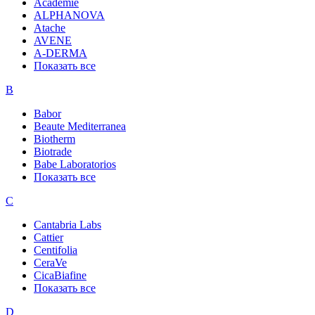
Academie
ALPHANOVA
Atache
AVENE
A-DERMA
Показать все
B
Babor
Beaute Mediterranea
Biotherm
Biotrade
Babe Laboratorios
Показать все
C
Cantabria Labs
Cattier
Centifolia
CeraVe
CicaBiafine
Показать все
D