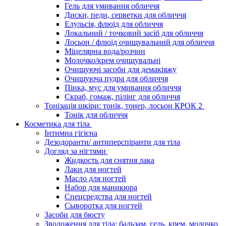
Гель для умивання обличчя
Диски, педи, серветки для обличчя
Елульсія, флюїд для обличчя
Локальний / точковий засіб для обличчя
Лосьон / флюїд очищувальний для обличчя
Міцелярна вода/розчин
Молочко/крем очищувальні
Очищуючі засоби для демакіяжу
Очищуюча пудра для обличчя
Пінка, мус для умивання обличчя
Скраб, гомаж, пілінг для обличчя
Тонізація шкіри: тонік, тонер, лосьон КРОК 2
Тонік для обличчя
Косметика для тіла
Інтимна гігієна
Дезодоранти/ антиперспіранти для тіла
Догляд за нігтями
Жидкость для снятия лака
Лаки для ногтей
Масло для ногтей
Набор для маникюра
Спецсредства для ногтей
Сыворотка для ногтей
Засоби для бюсту
Зволоження для тіла: бальзам, гель, крем, молочко