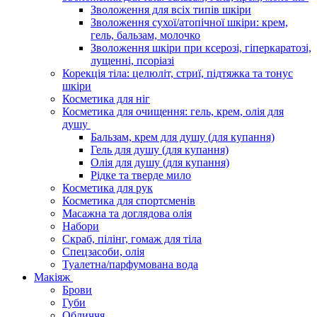
Зволоження для всіх типів шкіри
Зволоження сухої/атопічної шкіри: крем,
гель, бальзам, молочко
Зволоження шкіри при ксерозі, гіперкаратозі,
лущенні, псоріазі
Корекція тіла: целюліт, стриї, підтяжка та тонус
шкіри
Косметика для ніг
Косметика для очищення: гель, крем, олія для
душу
Бальзам, крем для душу (для купання)
Гель для душу (для купання)
Олія для душу (для купання)
Рідке та тверде мило
Косметика для рук
Косметика для спортсменів
Масажна та доглядова олія
Набори
Скраб, пілінг, гомаж для тіла
Спецзасоби, олія
Туалетна/парфумована вода
Макіяж
Брови
Губи
Обличчя