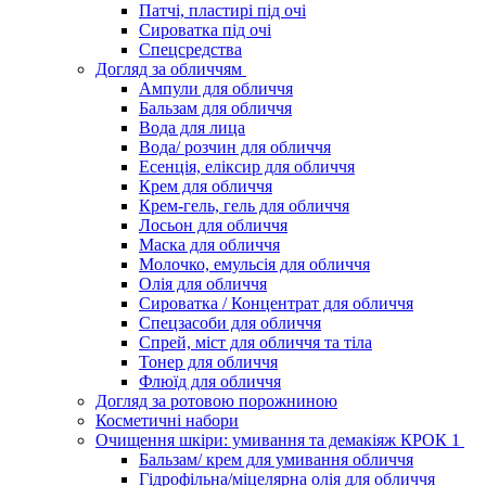
Патчі, пластирі під очі
Сироватка під очі
Спецсредства
Догляд за обличчям
Ампули для обличчя
Бальзам для обличчя
Вода для лица
Вода/ розчин для обличчя
Есенція, еліксир для обличчя
Крем для обличчя
Крем-гель, гель для обличчя
Лосьон для обличчя
Маска для обличчя
Молочко, емульсія для обличчя
Олія для обличчя
Сироватка / Концентрат для обличчя
Спецзасоби для обличчя
Спрей, міст для обличчя та тіла
Тонер для обличчя
Флюїд для обличчя
Догляд за ротовою порожниною
Косметичні набори
Очищення шкіри: умивання та демакіяж КРОК 1
Бальзам/ крем для умивання обличчя
Гідрофільна/міцелярна олія для обличчя