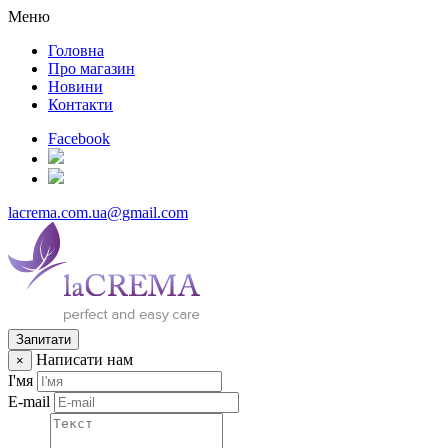
Меню
Головна
Про магазин
Новини
Контакти
Facebook
lacrema.com.ua@gmail.com
Запитати
Написати нам
×
І'мя
E-mail