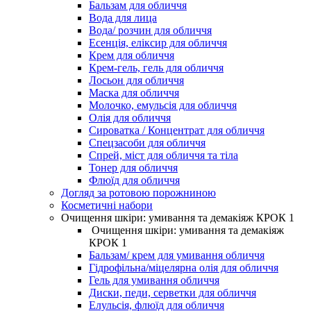
Бальзам для обличчя
Вода для лица
Вода/ розчин для обличчя
Есенція, еліксир для обличчя
Крем для обличчя
Крем-гель, гель для обличчя
Лосьон для обличчя
Маска для обличчя
Молочко, емульсія для обличчя
Олія для обличчя
Сироватка / Концентрат для обличчя
Спецзасоби для обличчя
Спрей, міст для обличчя та тіла
Тонер для обличчя
Флюїд для обличчя
Догляд за ротовою порожниною
Косметичні набори
Очищення шкіри: умивання та демакіяж КРОК 1
Очищення шкіри: умивання та демакіяж
КРОК 1
Бальзам/ крем для умивання обличчя
Гідрофільна/міцелярна олія для обличчя
Гель для умивання обличчя
Диски, педи, серветки для обличчя
Елульсія, флюїд для обличчя