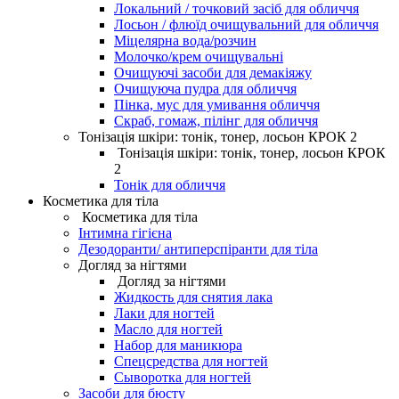
Локальний / точковий засіб для обличчя
Лосьон / флюїд очищувальний для обличчя
Міцелярна вода/розчин
Молочко/крем очищувальні
Очищуючі засоби для демакіяжу
Очищуюча пудра для обличчя
Пінка, мус для умивання обличчя
Скраб, гомаж, пілінг для обличчя
Тонізація шкіри: тонік, тонер, лосьон КРОК 2
Тонізація шкіри: тонік, тонер, лосьон КРОК
2
Тонік для обличчя
Косметика для тіла
Косметика для тіла
Інтимна гігієна
Дезодоранти/ антиперспіранти для тіла
Догляд за нігтями
Догляд за нігтями
Жидкость для снятия лака
Лаки для ногтей
Масло для ногтей
Набор для маникюра
Спецсредства для ногтей
Сыворотка для ногтей
Засоби для бюсту