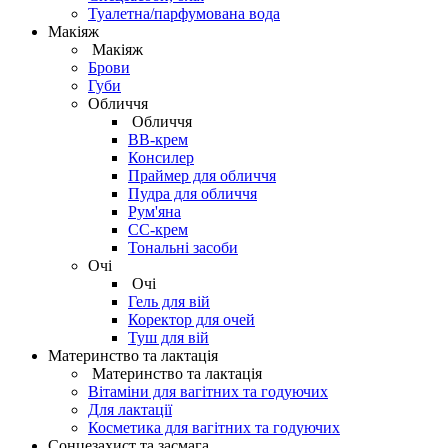
Туалетна/парфумована вода
Макіяж
Макіяж
Брови
Губи
Обличчя
Обличчя
BB-крем
Консилер
Праймер для обличчя
Пудра для обличчя
Рум'яна
СС-крем
Тональні засоби
Очі
Очі
Гель для вій
Коректор для очей
Туш для вій
Материнство та лактація
Материнство та лактація
Вітаміни для вагітних та годуючих
Для лактації
Косметика для вагітних та годуючих
Сонцезахист та засмага