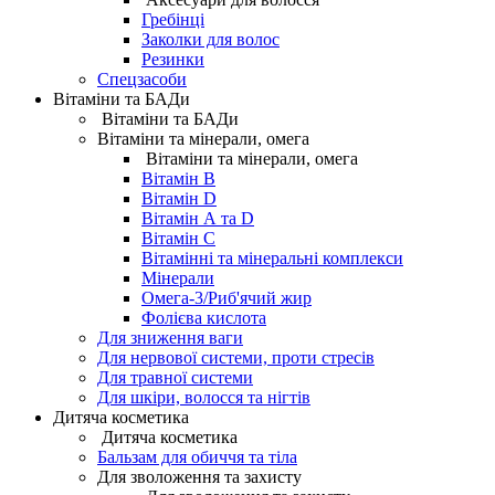
Гребінці
Заколки для волос
Резинки
Спецзасоби
Вітаміни та БАДи
Вітаміни та БАДи
Вітаміни та мінерали, омега
Вітаміни та мінерали, омега
Вітамін B
Вітамін D
Вітамін А та D
Вітамін С
Вітамінні та мінеральні комплекси
Мінерали
Омега-3/Риб'ячий жир
Фолієва кислота
Для зниження ваги
Для нервової системи, проти стресів
Для травної системи
Для шкіри, волосся та нігтів
Дитяча косметика
Дитяча косметика
Бальзам для обиччя та тіла
Для зволоження та захисту