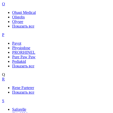
O
Obagi Medical
Oligobs
Olysee
Показать все
P
Payot
Physiodose
PRORHINEL
Pure Paw Paw
Pediakid
Показать все
Q
R
Rene Furterer
Показать все
S
Saforelle