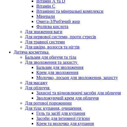
Вітамін А та D
Вітамін С
Вітамінні та мінеральні комплекси
Мінерали
Омега-3/Риб'ячий жир
Фолієва кислота
Для зниження ваги
Для нервової системи, проти стресів
Для травної системи
Для шкіри, волосся та нігтів
Дитяча косметика
Бальзам для обиччя та тіла
Для зволоження та захисту
Бальзам для зволоження
Крем для зволоження
Молочко, лосьон для зволоження, захисту
Для масажу
Для обличчя
Захисні та відновлюючі засоби для обличчя
Зволожуючий крем для обличчя
Для ротової порожнини
Для тіла: купання, очищення
Гель та засіб для купання
Засоби для інтимної гігієни
Крем та молочко для купання