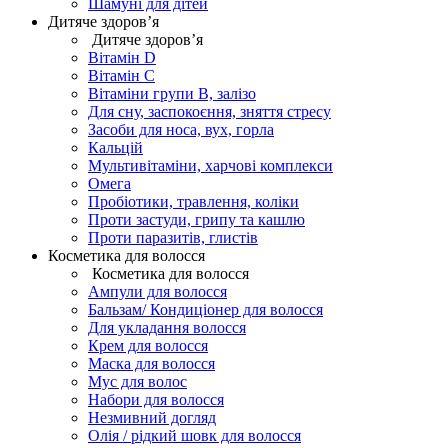
Шамуні для дітей
Дитяче здоров’я
Дитяче здоров’я
Вітамін D
Вітамін С
Вітаміни групи В, залізо
Для сну, заспокоєння, зняття стресу
Засоби для носа, вух, горла
Кальцій
Мультивітаміни, харчові комплекси
Омега
Пробіотики, травлення, коліки
Проти застуди, грипу та кашлю
Проти паразитів, глистів
Косметика для волосся
Косметика для волосся
Ампули для волосся
Бальзам/ Кондиціонер для волосся
Для укладання волосся
Крем для волосся
Маска для волосся
Мус для волос
Набори для волосся
Незмивний догляд
Олія / рідкий шовк для волосся