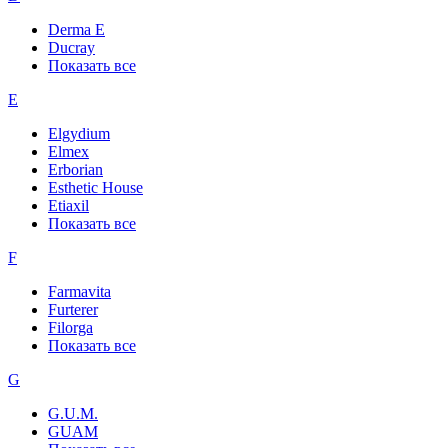
Derma E
Ducray
Показать все
E
Elgydium
Elmex
Erborian
Esthetic House
Etiaxil
Показать все
F
Farmavita
Furterer
Filorga
Показать все
G
G.U.M.
GUAM