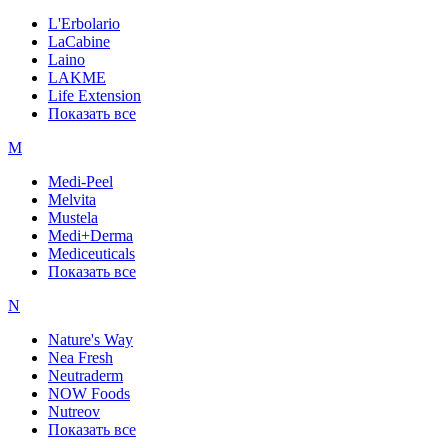
L'Erbolario
LaCabine
Laino
LAKME
Life Extension
Показать все
M
Medi-Peel
Melvita
Mustela
Medi+Derma
Mediceuticals
Показать все
N
Nature's Way
Nea Fresh
Neutraderm
NOW Foods
Nutreov
Показать все