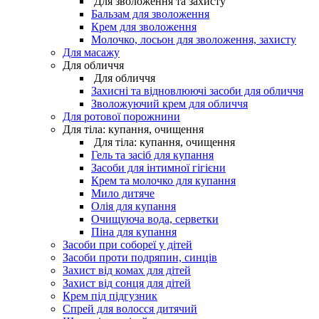
Для зволоження та захисту
Бальзам для зволоження
Крем для зволоження
Молочко, лосьон для зволоження, захисту
Для масажу
Для обличчя
Для обличчя
Захисні та відновлюючі засоби для обличчя
Зволожуючий крем для обличчя
Для ротової порожнини
Для тіла: купання, очищення
Для тіла: купання, очищення
Гель та засіб для купання
Засоби для інтимної гігієни
Крем та молочко для купання
Мило дитяче
Олія для купання
Очищуюча вода, серветки
Піна для купання
Засоби при собореї у дітей
Засоби проти подряпин, синців
Захист від комах для дітей
Захист від сонця для дітей
Крем під підгузник
Спрей для волосся дитячий