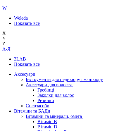
W
Weleda
Показать все
X
Y
Z
А-Я
3LAB
Показать все
Аксесуари
Інструменти для педикюру і манікюру
Аксесуари для волосся
Гребінці
Заколки для волос
Резинки
Спецзасоби
Вітаміни та БАДи
Вітаміни та мінерали, омега
Вітамін B
Вітамін D