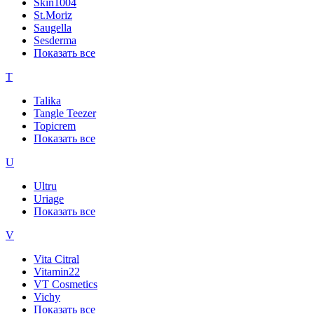
Skin1004
St.Moriz
Saugella
Sesderma
Показать все
T
Talika
Tangle Teezer
Topicrem
Показать все
U
Ultru
Uriage
Показать все
V
Vita Citral
Vitamin22
VT Cosmetics
Vichy
Показать все