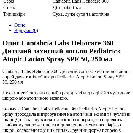
Серія
Cantabria Labs Heliocare 360
Стать
Діти, підлітки
Тип шкіри
Суха, дуже суха та атопічна
Опис
Відгуків (0)
Опис Cantabria Labs Heliocare 360
Дитячий захисний лосьон Pediatrics
Atopic Lotion Spray SPF 50, 250 мл
Cantabria Labs Heliocare 360 Дитячий сонцезахисний лосьйон-
спрей для атопічної шкіри Pediatrics Atopic Lotion Spray SPF
50, 250 мл
Показання: Сонцезахисний крем для тіла для дітей з чутливою
шкірою або атопічною екземою.
Формула Cantabria Labs Heliocare 360 Pediatrics Atopic Lotion
Spray проходила випробування на атопічній екземі та чутливій
шкірі. До її складу входять аргінін і гліцерин, які сприяють
глибокому зволоженню та відновленню захисного бар'єра
шкіри, ослабленого у цих типах. Зручний формат спрею з