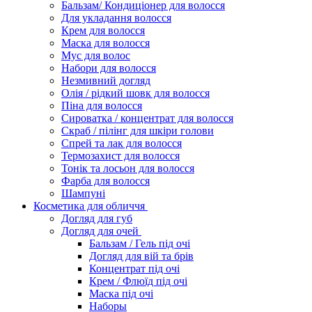
Бальзам/ Кондиціонер для волосся
Для укладання волосся
Крем для волосся
Маска для волосся
Мус для волос
Набори для волосся
Незмивний догляд
Олія / рідкий шовк для волосся
Піна для волосся
Сироватка / концентрат для волосся
Скраб / пілінг для шкіри голови
Спрей та лак для волосся
Термозахист для волосся
Тонік та лосьон для волосся
Фарба для волосся
Шампуні
Косметика для обличчя
Догляд для губ
Догляд для очей
Бальзам / Гель під очі
Догляд для вій та брів
Концентрат під очі
Крем / Флюїд під очі
Маска під очі
Наборы