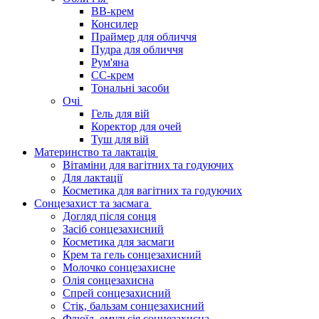
BB-крем
Консилер
Праймер для обличчя
Пудра для обличчя
Рум'яна
СС-крем
Тональні засоби
Очі
Гель для вій
Коректор для очей
Туш для вій
Материнство та лактація
Вітаміни для вагітних та годуючих
Для лактації
Косметика для вагітних та годуючих
Сонцезахист та засмага
Догляд після сонця
Засіб сонцезахисний
Косметика для засмаги
Крем та гель сонцезахисний
Молочко сонцезахисне
Олія сонцезахисна
Спрей сонцезахисний
Стік, бальзам сонцезахисний
Флюїд, емульсія сонцезахисна