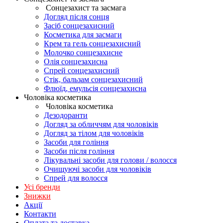
Сонцезахист та засмага
Догляд після сонця
Засіб сонцезахисний
Косметика для засмаги
Крем та гель сонцезахисний
Молочко сонцезахисне
Олія сонцезахисна
Спрей сонцезахисний
Стік, бальзам сонцезахисний
Флюїд, емульсія сонцезахисна
Чоловіка косметика
Чоловіка косметика
Дезодоранти
Догляд за обличчям для чоловіків
Догляд за тілом для чоловіків
Засоби для гоління
Засоби після гоління
Лікувальні засоби для голови / волосся
Очищуючі засоби для чоловіків
Спрей для волосся
Усі бренди
Знижки
Акції
Контакти
Оплата та доставка