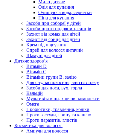
Мило дитяче
Олія для купання
Очищуюча вода, серветки
Піна для купання
Засоби при собореї у дітей
Засоби проти подряпин, синців
Захист від комах для дітей
Захист від сонця для дітей
Крем під підгузник
Спрей для волосся дитячий
Шамуні для дітей
Дитяче здоров’я
Вітамін D
Вітамін С
Вітаміни групи В, залізо
Для сну, заспокоєння, зняття стресу
Засоби для носа, вух, горла
Кальцій
Мультивітаміни, харчові комплекси
Омега
Пробіотики, травлення, коліки
Проти застуди, грипу та кашлю
Проти паразитів, глистів
Косметика для волосся
Ампули для волосся