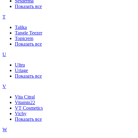
Sesderma
Показать все
T
Talika
Tangle Teezer
Topicrem
Показать все
U
Ultru
Uriage
Показать все
V
Vita Citral
Vitamin22
VT Cosmetics
Vichy
Показать все
W