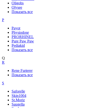
Oligobs
Olysee
Показать все
P
Payot
Physiodose
PRORHINEL
Pure Paw Paw
Pediakid
Показать все
Q
R
Rene Furterer
Показать все
S
Saforelle
Skin1004
St.Moriz
Saugella