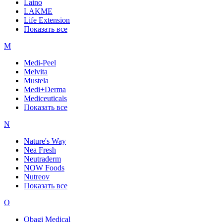
Laino
LAKME
Life Extension
Показать все
M
Medi-Peel
Melvita
Mustela
Medi+Derma
Mediceuticals
Показать все
N
Nature's Way
Nea Fresh
Neutraderm
NOW Foods
Nutreov
Показать все
O
Obagi Medical