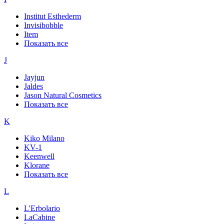
Institut Esthederm
Invisibobble
Item
Показать все
J
Jayjun
Jaldes
Jason Natural Cosmetics
Показать все
K
Kiko Milano
KV-1
Keenwell
Klorane
Показать все
L
L'Erbolario
LaCabine