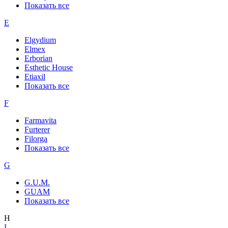
Показать все
E
Elgydium
Elmex
Erborian
Esthetic House
Etiaxil
Показать все
F
Farmavita
Furterer
Filorga
Показать все
G
G.U.M.
GUAM
Показать все
H
I