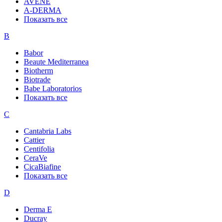
AVENE
A-DERMA
Показать все
B
Babor
Beaute Mediterranea
Biotherm
Biotrade
Babe Laboratorios
Показать все
C
Cantabria Labs
Cattier
Centifolia
CeraVe
CicaBiafine
Показать все
D
Derma E
Ducray