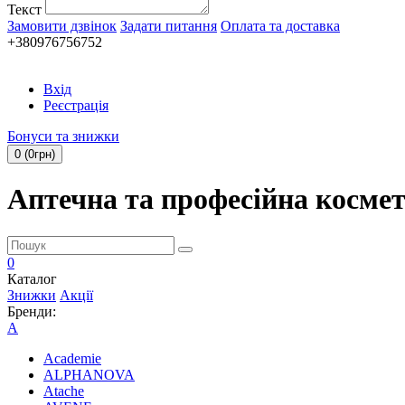
Текст
Замовити дзвінок
Задати питання
Оплата та доставка
+380976756752
Вхід
Реєстрація
Бонуси та знижки
0 (0грн)
Аптечна та професійна косме
0
Каталог
Знижки
Акції
Бренди:
A
Academie
ALPHANOVA
Atache