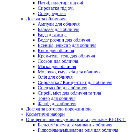
Патчі, пластирі під очі
Сироватка під очі
Спецсредства
Догляд за обличчям
Ампули для обличчя
Бальзам для обличчя
Вода для лица
Вода/ розчин для обличчя
Есенція, еліксир для обличчя
Крем для обличчя
Крем-гель, гель для обличчя
Лосьон для обличчя
Маска для обличчя
Молочко, емульсія для обличчя
Олія для обличчя
Сироватка / Концентрат для обличчя
Спецзасоби для обличчя
Спрей, міст для обличчя та тіла
Тонер для обличчя
Флюїд для обличчя
Догляд за ротовою порожниною
Косметичні набори
Очищення шкіри: умивання та демакіяж КРОК 1
Бальзам/ крем для умивання обличчя
Гідрофільна/міцелярна олія для обличчя