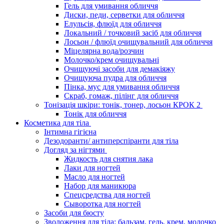
Гель для умивання обличчя
Диски, педи, серветки для обличчя
Елульсія, флюїд для обличчя
Локальний / точковий засіб для обличчя
Лосьон / флюїд очищувальний для обличчя
Міцелярна вода/розчин
Молочко/крем очищувальні
Очищуючі засоби для демакіяжу
Очищуюча пудра для обличчя
Пінка, мус для умивання обличчя
Скраб, гомаж, пілінг для обличчя
Тонізація шкіри: тонік, тонер, лосьон КРОК 2
Тонік для обличчя
Косметика для тіла
Інтимна гігієна
Дезодоранти/ антиперспіранти для тіла
Догляд за нігтями
Жидкость для снятия лака
Лаки для ногтей
Масло для ногтей
Набор для маникюра
Спецсредства для ногтей
Сыворотка для ногтей
Засоби для бюсту
Зволоження для тіла: бальзам, гель, крем, молочко