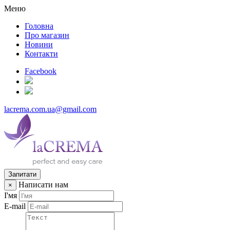
Меню
Головна
Про магазин
Новини
Контакти
Facebook
lacrema.com.ua@gmail.com
Запитати
Написати нам
×
І'мя
E-mail