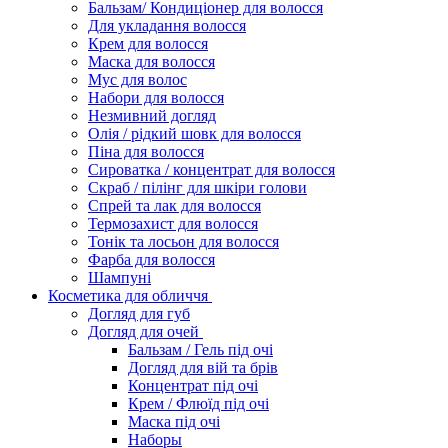
Бальзам/ Кондиціонер для волосся
Для укладання волосся
Крем для волосся
Маска для волосся
Мус для волос
Набори для волосся
Незмивний догляд
Олія / рідкий шовк для волосся
Піна для волосся
Сироватка / концентрат для волосся
Скраб / пілінг для шкіри голови
Спрей та лак для волосся
Термозахист для волосся
Тонік та лосьон для волосся
Фарба для волосся
Шампуні
Косметика для обличчя
Догляд для губ
Догляд для очей
Бальзам / Гель під очі
Догляд для вій та брів
Концентрат під очі
Крем / Флюїд під очі
Маска під очі
Наборы