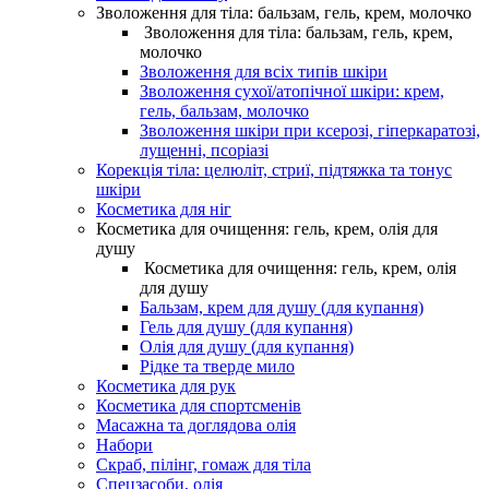
Зволоження для тіла: бальзам, гель, крем, молочко
Зволоження для тіла: бальзам, гель, крем,
молочко
Зволоження для всіх типів шкіри
Зволоження сухої/атопічної шкіри: крем,
гель, бальзам, молочко
Зволоження шкіри при ксерозі, гіперкаратозі,
лущенні, псоріазі
Корекція тіла: целюліт, стриї, підтяжка та тонус
шкіри
Косметика для ніг
Косметика для очищення: гель, крем, олія для
душу
Косметика для очищення: гель, крем, олія
для душу
Бальзам, крем для душу (для купання)
Гель для душу (для купання)
Олія для душу (для купання)
Рідке та тверде мило
Косметика для рук
Косметика для спортсменів
Масажна та доглядова олія
Набори
Скраб, пілінг, гомаж для тіла
Спецзасоби, олія