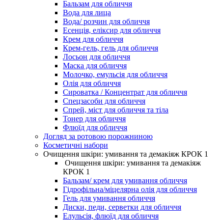
Бальзам для обличчя
Вода для лица
Вода/ розчин для обличчя
Есенція, еліксир для обличчя
Крем для обличчя
Крем-гель, гель для обличчя
Лосьон для обличчя
Маска для обличчя
Молочко, емульсія для обличчя
Олія для обличчя
Сироватка / Концентрат для обличчя
Спецзасоби для обличчя
Спрей, міст для обличчя та тіла
Тонер для обличчя
Флюїд для обличчя
Догляд за ротовою порожниною
Косметичні набори
Очищення шкіри: умивання та демакіяж КРОК 1
Очищення шкіри: умивання та демакіяж
КРОК 1
Бальзам/ крем для умивання обличчя
Гідрофільна/міцелярна олія для обличчя
Гель для умивання обличчя
Диски, педи, серветки для обличчя
Елульсія, флюїд для обличчя