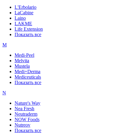
L'Erbolario
LaCabine
Laino
LAKME
Life Extension
Показать все
M
Medi-Peel
Melvita
Mustela
Medi+Derma
Mediceuticals
Показать все
N
Nature's Way
Nea Fresh
Neutraderm
NOW Foods
Nutreov
Показать все