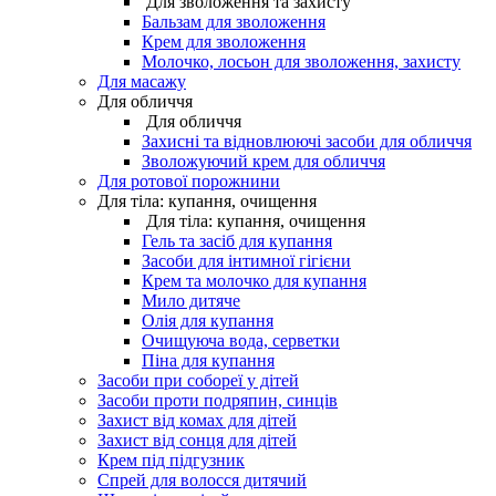
Для зволоження та захисту
Бальзам для зволоження
Крем для зволоження
Молочко, лосьон для зволоження, захисту
Для масажу
Для обличчя
Для обличчя
Захисні та відновлюючі засоби для обличчя
Зволожуючий крем для обличчя
Для ротової порожнини
Для тіла: купання, очищення
Для тіла: купання, очищення
Гель та засіб для купання
Засоби для інтимної гігієни
Крем та молочко для купання
Мило дитяче
Олія для купання
Очищуюча вода, серветки
Піна для купання
Засоби при собореї у дітей
Засоби проти подряпин, синців
Захист від комах для дітей
Захист від сонця для дітей
Крем під підгузник
Спрей для волосся дитячий