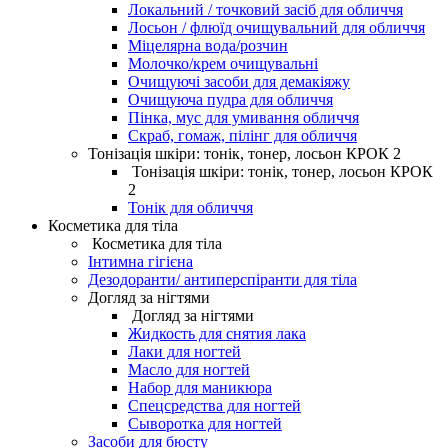
Локальний / точковий засіб для обличчя
Лосьон / флюїд очищувальний для обличчя
Міцелярна вода/розчин
Молочко/крем очищувальні
Очищуючі засоби для демакіяжу
Очищуюча пудра для обличчя
Пінка, мус для умивання обличчя
Скраб, гомаж, пілінг для обличчя
Тонізація шкіри: тонік, тонер, лосьон КРОК 2
Тонізація шкіри: тонік, тонер, лосьон КРОК
2
Тонік для обличчя
Косметика для тіла
Косметика для тіла
Інтимна гігієна
Дезодоранти/ антиперспіранти для тіла
Догляд за нігтями
Догляд за нігтями
Жидкость для снятия лака
Лаки для ногтей
Масло для ногтей
Набор для маникюра
Спецсредства для ногтей
Сыворотка для ногтей
Засоби для бюсту