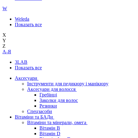
W
Weleda
Показать все
X
Y
Z
А-Я
3LAB
Показать все
Аксесуари
Інструменти для педикюру і манікюру
Аксесуари для волосся
Гребінці
Заколки для волос
Резинки
Спецзасоби
Вітаміни та БАДи
Вітаміни та мінерали, омега
Вітамін B
Вітамін D