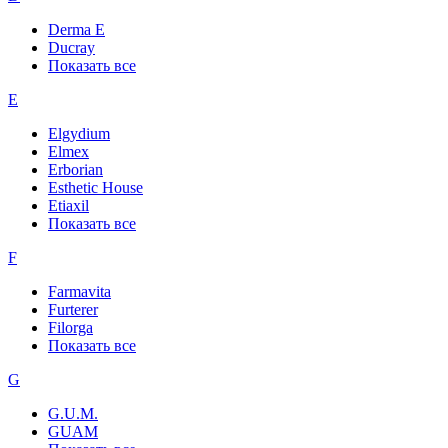
Derma E
Ducray
Показать все
E
Elgydium
Elmex
Erborian
Esthetic House
Etiaxil
Показать все
F
Farmavita
Furterer
Filorga
Показать все
G
G.U.M.
GUAM