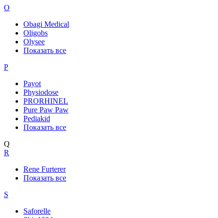
O
Obagi Medical
Oligobs
Olysee
Показать все
P
Payot
Physiodose
PRORHINEL
Pure Paw Paw
Pediakid
Показать все
Q
R
Rene Furterer
Показать все
S
Saforelle