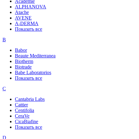
Academie
ALPHANOVA
Atache
AVENE
A-DERMA
Показать все
B
Babor
Beaute Mediterranea
Biotherm
Biotrade
Babe Laboratorios
Показать все
C
Cantabria Labs
Cattier
Centifolia
CeraVe
CicaBiafine
Показать все
D