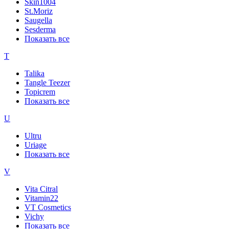
Skin1004
St.Moriz
Saugella
Sesderma
Показать все
T
Talika
Tangle Teezer
Topicrem
Показать все
U
Ultru
Uriage
Показать все
V
Vita Citral
Vitamin22
VT Cosmetics
Vichy
Показать все