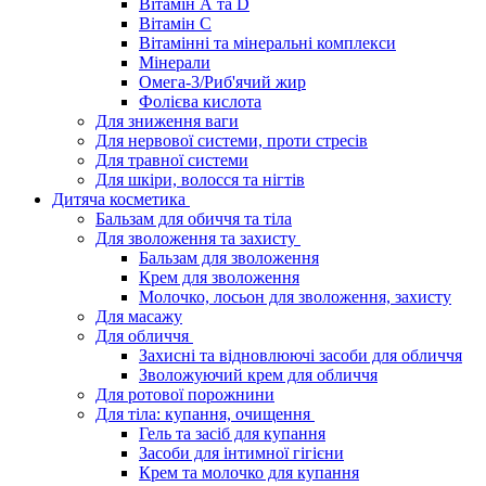
Вітамін А та D
Вітамін С
Вітамінні та мінеральні комплекси
Мінерали
Омега-3/Риб'ячий жир
Фолієва кислота
Для зниження ваги
Для нервової системи, проти стресів
Для травної системи
Для шкіри, волосся та нігтів
Дитяча косметика
Бальзам для обиччя та тіла
Для зволоження та захисту
Бальзам для зволоження
Крем для зволоження
Молочко, лосьон для зволоження, захисту
Для масажу
Для обличчя
Захисні та відновлюючі засоби для обличчя
Зволожуючий крем для обличчя
Для ротової порожнини
Для тіла: купання, очищення
Гель та засіб для купання
Засоби для інтимної гігієни
Крем та молочко для купання