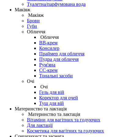
Туалетна/парфумована вода
Макіяж
Макіяж
Брови
Губи
Обличчя
Обличчя
BB-крем
Консилер
Праймер для обличчя
Пудра для обличчя
Рум'яна
СС-крем
Тональні засоби
Очі
Очі
Гель для вій
Коректор для очей
Туш для вій
Материнство та лактація
Материнство та лактація
Вітаміни для вагітних та годуючих
Для лактації
Косметика для вагітних та годуючих
Сонцезахист та засмага