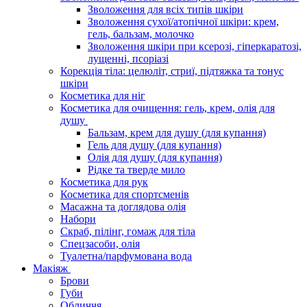
Зволоження для всіх типів шкіри
Зволоження сухої/атопічної шкіри: крем,
гель, бальзам, молочко
Зволоження шкіри при ксерозі, гіперкаратозі,
лущенні, псоріазі
Корекція тіла: целюліт, стриї, підтяжка та тонус
шкіри
Косметика для ніг
Косметика для очищення: гель, крем, олія для
душу
Бальзам, крем для душу (для купання)
Гель для душу (для купання)
Олія для душу (для купання)
Рідке та тверде мило
Косметика для рук
Косметика для спортсменів
Масажна та доглядова олія
Набори
Скраб, пілінг, гомаж для тіла
Спецзасоби, олія
Туалетна/парфумована вода
Макіяж
Брови
Губи
Обличчя