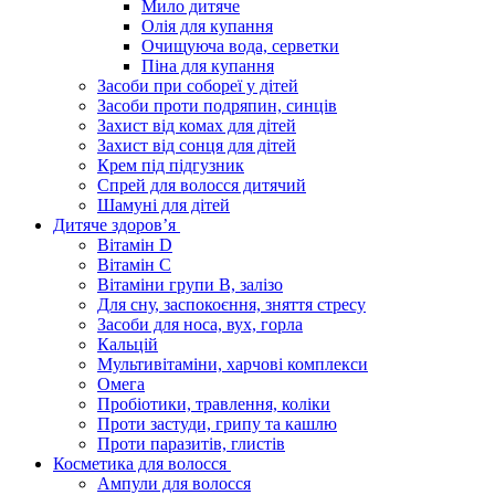
Мило дитяче
Олія для купання
Очищуюча вода, серветки
Піна для купання
Засоби при собореї у дітей
Засоби проти подряпин, синців
Захист від комах для дітей
Захист від сонця для дітей
Крем під підгузник
Спрей для волосся дитячий
Шамуні для дітей
Дитяче здоров’я
Вітамін D
Вітамін С
Вітаміни групи В, залізо
Для сну, заспокоєння, зняття стресу
Засоби для носа, вух, горла
Кальцій
Мультивітаміни, харчові комплекси
Омега
Пробіотики, травлення, коліки
Проти застуди, грипу та кашлю
Проти паразитів, глистів
Косметика для волосся
Ампули для волосся