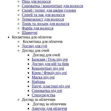
Піна для волосся
Сироватка / концентрат для волосся
Скраб / пілінг для шкіри голови
Спрей та лак для волосся
Термозахист для волосся
Тонік та лосьон для волосся
Фарба для волосся
Шампуні
Косметика для обличчя
Косметика для обличчя
Догляд для губ
Догляд для очей
Догляд для очей
Бальзам / Гель під очі
Догляд для вій та брів
Концентрат під очі
Крем / Флюїд під очі
Маска під очі
Наборы
Патчі, пластирі під очі
Сироватка під очі
Спецсредства
Догляд за обличчям
Догляд за обличчям
Ампули для обличчя