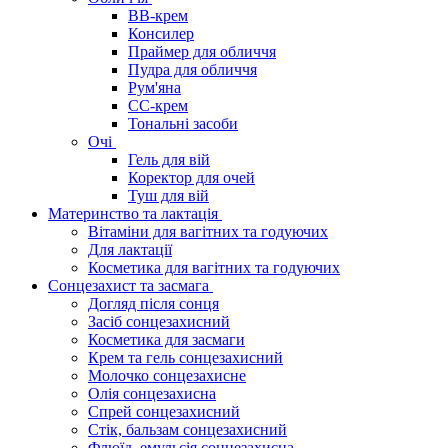
BB-крем
Консилер
Праймер для обличчя
Пудра для обличчя
Рум'яна
СС-крем
Тональні засоби
Очі
Гель для вій
Коректор для очей
Туш для вій
Материнство та лактація
Вітаміни для вагітних та годуючих
Для лактації
Косметика для вагітних та годуючих
Сонцезахист та засмага
Догляд після сонця
Засіб сонцезахисний
Косметика для засмаги
Крем та гель сонцезахисний
Молочко сонцезахисне
Олія сонцезахисна
Спрей сонцезахисний
Стік, бальзам сонцезахисний
Флюїд, емульсія сонцезахисна