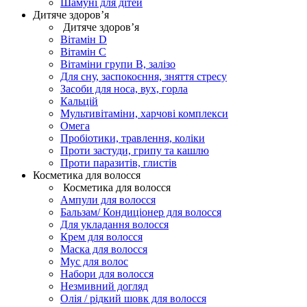
Шамуні для дітей
Дитяче здоров’я
Дитяче здоров’я
Вітамін D
Вітамін С
Вітаміни групи В, залізо
Для сну, заспокоєння, зняття стресу
Засоби для носа, вух, горла
Кальцій
Мультивітаміни, харчові комплекси
Омега
Пробіотики, травлення, коліки
Проти застуди, грипу та кашлю
Проти паразитів, глистів
Косметика для волосся
Косметика для волосся
Ампули для волосся
Бальзам/ Кондиціонер для волосся
Для укладання волосся
Крем для волосся
Маска для волосся
Мус для волос
Набори для волосся
Незмивний догляд
Олія / рідкий шовк для волосся