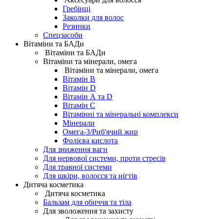
Гребінці
Заколки для волос
Резинки
Спецзасоби
Вітаміни та БАДи
Вітаміни та БАДи
Вітаміни та мінерали, омега
Вітаміни та мінерали, омега
Вітамін B
Вітамін D
Вітамін А та D
Вітамін С
Вітамінні та мінеральні комплекси
Мінерали
Омега-3/Риб'ячий жир
Фолієва кислота
Для зниження ваги
Для нервової системи, проти стресів
Для травної системи
Для шкіри, волосся та нігтів
Дитяча косметика
Дитяча косметика
Бальзам для обиччя та тіла
Для зволоження та захисту