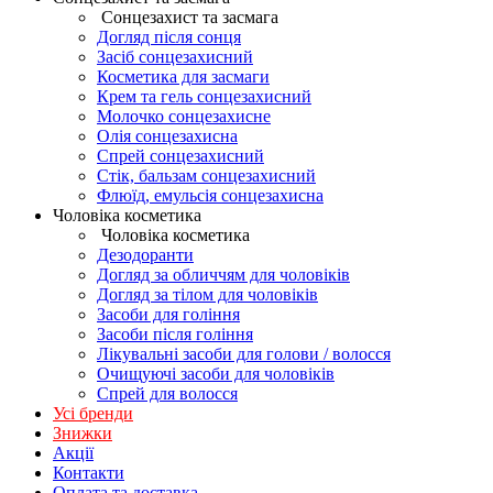
Сонцезахист та засмага
Догляд після сонця
Засіб сонцезахисний
Косметика для засмаги
Крем та гель сонцезахисний
Молочко сонцезахисне
Олія сонцезахисна
Спрей сонцезахисний
Стік, бальзам сонцезахисний
Флюїд, емульсія сонцезахисна
Чоловіка косметика
Чоловіка косметика
Дезодоранти
Догляд за обличчям для чоловіків
Догляд за тілом для чоловіків
Засоби для гоління
Засоби після гоління
Лікувальні засоби для голови / волосся
Очищуючі засоби для чоловіків
Спрей для волосся
Усі бренди
Знижки
Акції
Контакти
Оплата та доставка