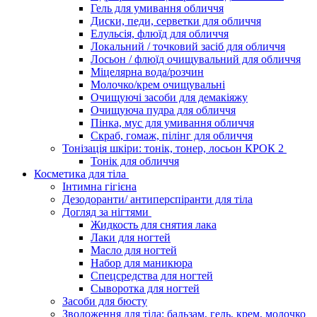
Гель для умивання обличчя
Диски, педи, серветки для обличчя
Елульсія, флюїд для обличчя
Локальний / точковий засіб для обличчя
Лосьон / флюїд очищувальний для обличчя
Міцелярна вода/розчин
Молочко/крем очищувальні
Очищуючі засоби для демакіяжу
Очищуюча пудра для обличчя
Пінка, мус для умивання обличчя
Скраб, гомаж, пілінг для обличчя
Тонізація шкіри: тонік, тонер, лосьон КРОК 2
Тонік для обличчя
Косметика для тіла
Інтимна гігієна
Дезодоранти/ антиперспіранти для тіла
Догляд за нігтями
Жидкость для снятия лака
Лаки для ногтей
Масло для ногтей
Набор для маникюра
Спецсредства для ногтей
Сыворотка для ногтей
Засоби для бюсту
Зволоження для тіла: бальзам, гель, крем, молочко