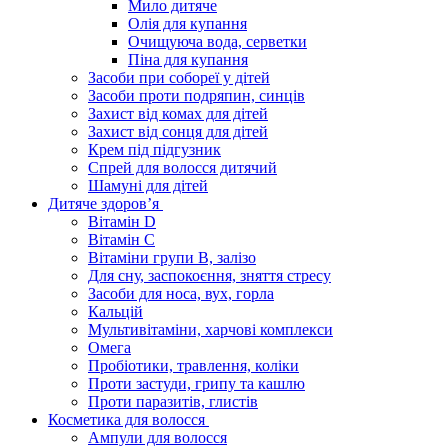
Мило дитяче
Олія для купання
Очищуюча вода, серветки
Піна для купання
Засоби при собореї у дітей
Засоби проти подряпин, синців
Захист від комах для дітей
Захист від сонця для дітей
Крем під підгузник
Спрей для волосся дитячий
Шамуні для дітей
Дитяче здоров’я
Вітамін D
Вітамін С
Вітаміни групи В, залізо
Для сну, заспокоєння, зняття стресу
Засоби для носа, вух, горла
Кальцій
Мультивітаміни, харчові комплекси
Омега
Пробіотики, травлення, коліки
Проти застуди, грипу та кашлю
Проти паразитів, глистів
Косметика для волосся
Ампули для волосся