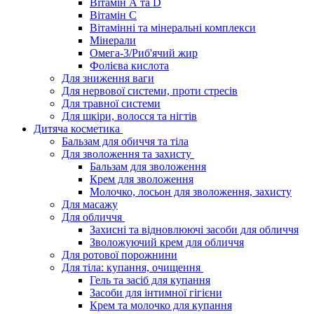
Вітамін А та D
Вітамін С
Вітамінні та мінеральні комплекси
Мінерали
Омега-3/Риб'ячий жир
Фолієва кислота
Для зниження ваги
Для нервової системи, проти стресів
Для травної системи
Для шкіри, волосся та нігтів
Дитяча косметика
Бальзам для обиччя та тіла
Для зволоження та захисту
Бальзам для зволоження
Крем для зволоження
Молочко, лосьон для зволоження, захисту
Для масажу
Для обличчя
Захисні та відновлюючі засоби для обличчя
Зволожуючий крем для обличчя
Для ротової порожнини
Для тіла: купання, очищення
Гель та засіб для купання
Засоби для інтимної гігієни
Крем та молочко для купання