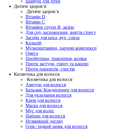
Шамуні для дітей
Дитяче здоров’я
Дитяче здоров’я
Вітамін D
Вітамін С
Вітаміни групи В, залізо
Для сну, заспокоєння, зняття стресу
Засоби для носа, вух, горла
Кальцій
Мультивітаміни, харчові комплекси
Омега
Пробіотики, травлення, коліки
Проти застуди, грипу та кашлю
Проти паразитів, глистів
Косметика для волосся
Косметика для волосся
Ампули для волосся
Бальзам/ Кондиціонер для волосся
Для укладання волосся
Крем для волосся
Маска для волосся
Мус для волос
Набори для волосся
Незмивний догляд
Олія / рідкий шовк для волосся