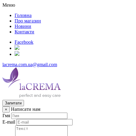
Меню
Головна
Про магазин
Новини
Контакти
Facebook
lacrema.com.ua@gmail.com
Запитати
Написати нам
×
І'мя
E-mail