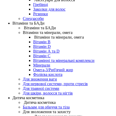
Гребінці
Заколки для волос
Резинки
Спецзасоби
Вітаміни та БАДи
Вітаміни та БАДи
Вітаміни та мінерали, омега
Вітаміни та мінерали, омега
Вітамін B
Вітамін D
Вітамін А та D
Вітамін С
Вітамінні та мінеральні комплекси
Мінерали
Омега-3/Риб'ячий жир
Фолієва кислота
Для зниження ваги
Для нервової системи, проти стресів
Для травної системи
Для шкіри, волосся та нігтів
Дитяча косметика
Дитяча косметика
Бальзам для обиччя та тіла
Для зволоження та захисту