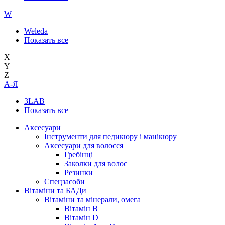
W
Weleda
Показать все
X
Y
Z
А-Я
3LAB
Показать все
Аксесуари
Інструменти для педикюру і манікюру
Аксесуари для волосся
Гребінці
Заколки для волос
Резинки
Спецзасоби
Вітаміни та БАДи
Вітаміни та мінерали, омега
Вітамін B
Вітамін D