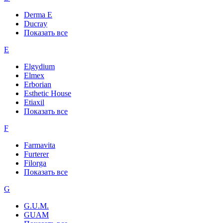
Derma E
Ducray
Показать все
E
Elgydium
Elmex
Erborian
Esthetic House
Etiaxil
Показать все
F
Farmavita
Furterer
Filorga
Показать все
G
G.U.M.
GUAM