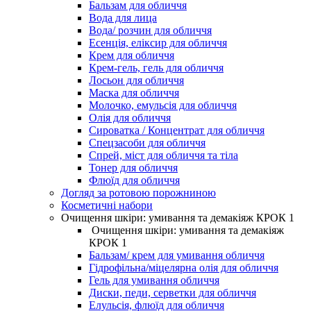
Бальзам для обличчя
Вода для лица
Вода/ розчин для обличчя
Есенція, еліксир для обличчя
Крем для обличчя
Крем-гель, гель для обличчя
Лосьон для обличчя
Маска для обличчя
Молочко, емульсія для обличчя
Олія для обличчя
Сироватка / Концентрат для обличчя
Спецзасоби для обличчя
Спрей, міст для обличчя та тіла
Тонер для обличчя
Флюїд для обличчя
Догляд за ротовою порожниною
Косметичні набори
Очищення шкіри: умивання та демакіяж КРОК 1
Очищення шкіри: умивання та демакіяж
КРОК 1
Бальзам/ крем для умивання обличчя
Гідрофільна/міцелярна олія для обличчя
Гель для умивання обличчя
Диски, педи, серветки для обличчя
Елульсія, флюїд для обличчя