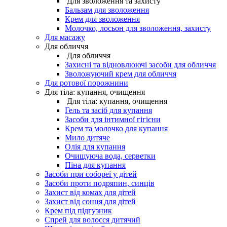
Для зволоження та захисту
Бальзам для зволоження
Крем для зволоження
Молочко, лосьон для зволоження, захисту
Для масажу
Для обличчя
Для обличчя
Захисні та відновлюючі засоби для обличчя
Зволожуючий крем для обличчя
Для ротової порожнини
Для тіла: купання, очищення
Для тіла: купання, очищення
Гель та засіб для купання
Засоби для інтимної гігієни
Крем та молочко для купання
Мило дитяче
Олія для купання
Очищуюча вода, серветки
Піна для купання
Засоби при собореї у дітей
Засоби проти подряпин, синців
Захист від комах для дітей
Захист від сонця для дітей
Крем під підгузник
Спрей для волосся дитячий