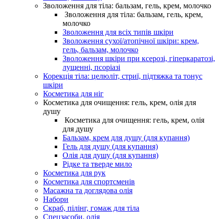
Зволоження для тіла: бальзам, гель, крем, молочко
Зволоження для тіла: бальзам, гель, крем,
молочко
Зволоження для всіх типів шкіри
Зволоження сухої/атопічної шкіри: крем,
гель, бальзам, молочко
Зволоження шкіри при ксерозі, гіперкаратозі,
лущенні, псоріазі
Корекція тіла: целюліт, стриї, підтяжка та тонус
шкіри
Косметика для ніг
Косметика для очищення: гель, крем, олія для
душу
Косметика для очищення: гель, крем, олія
для душу
Бальзам, крем для душу (для купання)
Гель для душу (для купання)
Олія для душу (для купання)
Рідке та тверде мило
Косметика для рук
Косметика для спортсменів
Масажна та доглядова олія
Набори
Скраб, пілінг, гомаж для тіла
Спецзасоби, олія