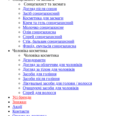
Сонцезахист та засмага
Догляд після сонця
Засіб сонцезахисний
Косметика для засмаги
Крем та гель сонцезахисний
Молочко сонцезахисне
Олія сонцезахисна
Спрей сонцезахисний
Стік, бальзам сонцезахисний
Флюїд, емульсія сонцезахисна
Чоловіка косметика
Чоловіка косметика
Дезодоранти
Догляд за обличчям для чоловіків
Догляд за тілом для чоловіків
Засоби для гоління
Засоби після гоління
Лікувальні засоби для голови / волосся
Очищуючі засоби для чоловіків
Спрей для волосся
Усі бренди
Знижки
Акції
Контакти
Оплата та доставка