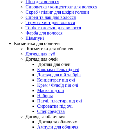
Піна для волосся
Сироватка / концентрат для волосся
Скраб / пілінг для шкіри голови
Спрей та лак для волосся
Термозахист для волосся
Тонік та лосьон для волосся
Фарба для волосся
Шампуні
Косметика для обличчя
Косметика для обличчя
Догляд для губ
Догляд для очей
Догляд для очей
Бальзам / Гель під очі
Догляд для вій та брів
Концентрат під очі
Крем / Флюїд під очі
Маска під очі
Наборы
Патчі, пластирі під очі
Сироватка під очі
Спецсредства
Догляд за обличчям
Догляд за обличчям
Ампули для обличчя