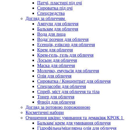
Патчі, пластирі під очі
Сироватка під очі
Спецсредства
Догляд за обличчям
Ампули для обличчя
Бальзам для обличчя
Вода для лица
Вода/ розчин для обличчя
Есенція, еліксир для обличчя
Крем для обличчя
Крем-гель, гель для обличчя
Лосьон для обличчя
Маска для обличчя
Молочко, емульсія для обличчя
Олія для обличчя
Сироватка / Концентрат для обличчя
Спецзасоби для обличчя
Спрей, міст для обличчя та тіла
Тонер для обличчя
Флюїд для обличчя
Догляд за ротовою порожниною
Косметичні набори
Очищення шкіри: умивання та демакіяж КРОК 1
Бальзам/ крем для умивання обличчя
Гідрофільна/міцелярна олія для обличчя