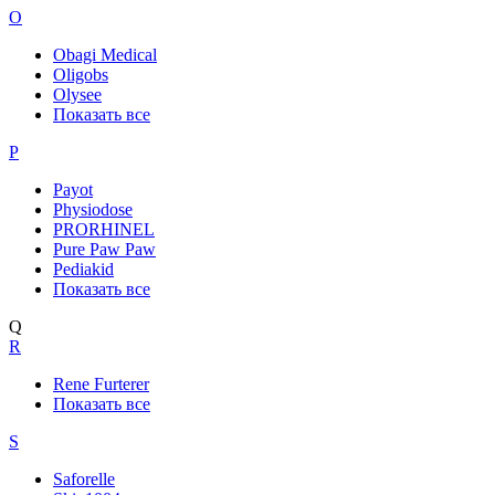
O
Obagi Medical
Oligobs
Olysee
Показать все
P
Payot
Physiodose
PRORHINEL
Pure Paw Paw
Pediakid
Показать все
Q
R
Rene Furterer
Показать все
S
Saforelle