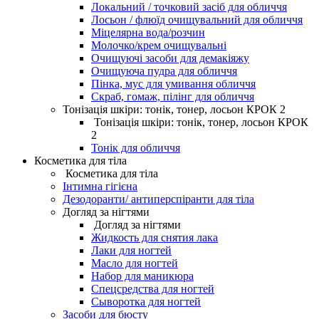
Локальний / точковий засіб для обличчя
Лосьон / флюїд очищувальний для обличчя
Міцелярна вода/розчин
Молочко/крем очищувальні
Очищуючі засоби для демакіяжу
Очищуюча пудра для обличчя
Пінка, мус для умивання обличчя
Скраб, гомаж, пілінг для обличчя
Тонізація шкіри: тонік, тонер, лосьон КРОК 2
Тонізація шкіри: тонік, тонер, лосьон КРОК
2
Тонік для обличчя
Косметика для тіла
Косметика для тіла
Інтимна гігієна
Дезодоранти/ антиперспіранти для тіла
Догляд за нігтями
Догляд за нігтями
Жидкость для снятия лака
Лаки для ногтей
Масло для ногтей
Набор для маникюра
Спецсредства для ногтей
Сыворотка для ногтей
Засоби для бюсту