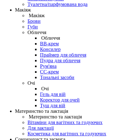
Туалетна/парфумована вода
Макіяж
Макіяж
Брови
Губи
Обличчя
Обличчя
BB-крем
Консилер
Праймер для обличчя
Пудра для обличчя
Рум'яна
СС-крем
Тональні засоби
Очі
Очі
Гель для вій
Коректор для очей
Туш для вій
Материнство та лактація
Материнство та лактація
Вітаміни для вагітних та годуючих
Для лактації
Косметика для вагітних та годуючих
Сонцезахист та засмага