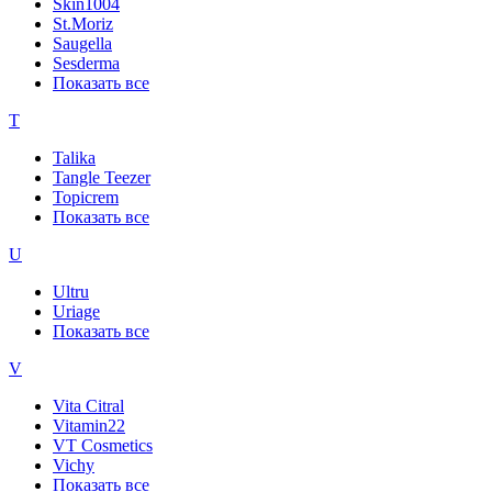
Skin1004
St.Moriz
Saugella
Sesderma
Показать все
T
Talika
Tangle Teezer
Topicrem
Показать все
U
Ultru
Uriage
Показать все
V
Vita Citral
Vitamin22
VT Cosmetics
Vichy
Показать все