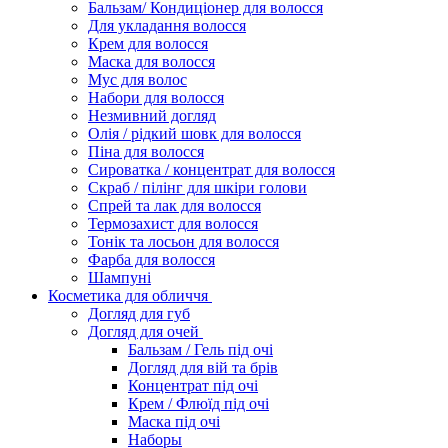
Бальзам/ Кондиціонер для волосся
Для укладання волосся
Крем для волосся
Маска для волосся
Мус для волос
Набори для волосся
Незмивний догляд
Олія / рідкий шовк для волосся
Піна для волосся
Сироватка / концентрат для волосся
Скраб / пілінг для шкіри голови
Спрей та лак для волосся
Термозахист для волосся
Тонік та лосьон для волосся
Фарба для волосся
Шампуні
Косметика для обличчя
Догляд для губ
Догляд для очей
Бальзам / Гель під очі
Догляд для вій та брів
Концентрат під очі
Крем / Флюїд під очі
Маска під очі
Наборы