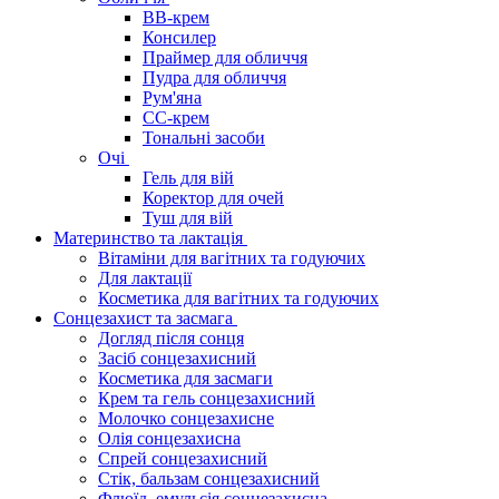
BB-крем
Консилер
Праймер для обличчя
Пудра для обличчя
Рум'яна
СС-крем
Тональні засоби
Очі
Гель для вій
Коректор для очей
Туш для вій
Материнство та лактація
Вітаміни для вагітних та годуючих
Для лактації
Косметика для вагітних та годуючих
Сонцезахист та засмага
Догляд після сонця
Засіб сонцезахисний
Косметика для засмаги
Крем та гель сонцезахисний
Молочко сонцезахисне
Олія сонцезахисна
Спрей сонцезахисний
Стік, бальзам сонцезахисний
Флюїд, емульсія сонцезахисна