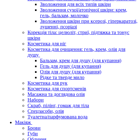
Зволоження для всіх типів шкіри
Зволоження сухої/атопічної шкіри: крем,
гель, бальзам, молочко
Зволоження шкіри при ксерозі, гіперкаратозі,
лущенні, псоріазі
Корекція тіла: целюліт, стриї, підтяжка та тонус
шкіри
Косметика для ніг
Косметика для очищення: гель, крем, олія для
душу
Бальзам, крем для душу (для купання)
Гель для душу (для купання)
Олія для душу (для купання)
Рідке та тверде мило
Косметика для рук
Косметика для спортсменів
Масажна та доглядова олія
Набори
Скраб, пілінг, гомаж для тіла
Спецзасоби, олія
Туалетна/парфумована вода
Макіяж
Брови
Губи
Обличчя