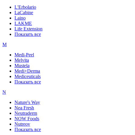
L'Erbolario
LaCabine
Laino
LAKME
Life Extension
Показать все
M
Medi-Peel
Melvita
Mustela
Medi+Derma
Mediceuticals
Показать все
N
Nature's Way
Nea Fresh
Neutraderm
NOW Foods
Nutreov
Показать все