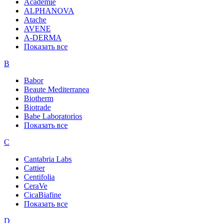
Academie
ALPHANOVA
Atache
AVENE
A-DERMA
Показать все
B
Babor
Beaute Mediterranea
Biotherm
Biotrade
Babe Laboratorios
Показать все
C
Cantabria Labs
Cattier
Centifolia
CeraVe
CicaBiafine
Показать все
D