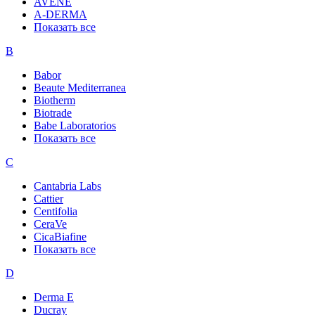
AVENE
A-DERMA
Показать все
B
Babor
Beaute Mediterranea
Biotherm
Biotrade
Babe Laboratorios
Показать все
C
Cantabria Labs
Cattier
Centifolia
CeraVe
CicaBiafine
Показать все
D
Derma E
Ducray