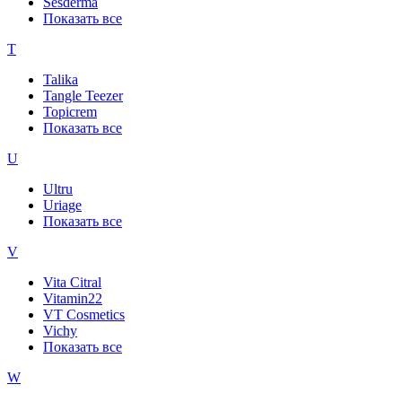
Sesderma
Показать все
T
Talika
Tangle Teezer
Topicrem
Показать все
U
Ultru
Uriage
Показать все
V
Vita Citral
Vitamin22
VT Cosmetics
Vichy
Показать все
W