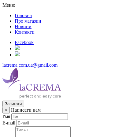
Меню
Головна
Про магазин
Новини
Контакти
Facebook
lacrema.com.ua@gmail.com
Запитати
Написати нам
×
І'мя
E-mail