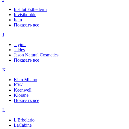
Institut Esthederm
Invisibobble
Item
Показать все
J
Jayjun
Jaldes
Jason Natural Cosmetics
Показать все
K
Kiko Milano
KV-1
Keenwell
Klorane
Показать все
L
L'Erbolario
LaCabine