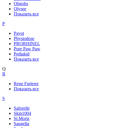
Oligobs
Olysee
Показать все
P
Payot
Physiodose
PRORHINEL
Pure Paw Paw
Pediakid
Показать все
Q
R
Rene Furterer
Показать все
S
Saforelle
Skin1004
St.Moriz
Saugella