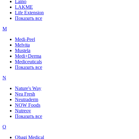
Laino
LAKME
Life Extension
Показать все
M
Medi-Peel
Melvita
Mustela
Medi+Derma
Mediceuticals
Показать все
N
Nature's Way
Nea Fresh
Neutraderm
NOW Foods
Nutreov
Показать все
O
Obagi Medical