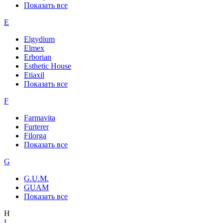
Показать все
E
Elgydium
Elmex
Erborian
Esthetic House
Etiaxil
Показать все
F
Farmavita
Furterer
Filorga
Показать все
G
G.U.M.
GUAM
Показать все
H
I