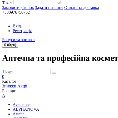
Текст
Замовити дзвінок
Задати питання
Оплата та доставка
+380976756752
Вхід
Реєстрація
Бонуси та знижки
0 (0грн)
Аптечна та професійна косме
0
Каталог
Знижки
Акції
Бренди:
A
Academie
ALPHANOVA
Atache