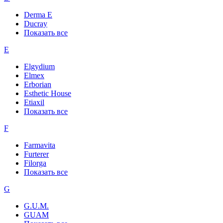
Derma E
Ducray
Показать все
E
Elgydium
Elmex
Erborian
Esthetic House
Etiaxil
Показать все
F
Farmavita
Furterer
Filorga
Показать все
G
G.U.M.
GUAM