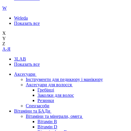
W
Weleda
Показать все
X
Y
Z
А-Я
3LAB
Показать все
Аксесуари
Інструменти для педикюру і манікюру
Аксесуари для волосся
Гребінці
Заколки для волос
Резинки
Спецзасоби
Вітаміни та БАДи
Вітаміни та мінерали, омега
Вітамін B
Вітамін D