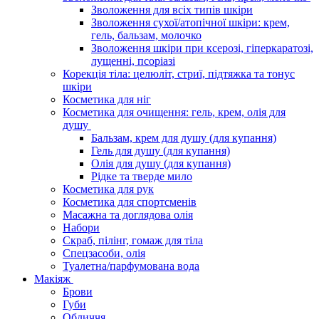
Зволоження для всіх типів шкіри
Зволоження сухої/атопічної шкіри: крем,
гель, бальзам, молочко
Зволоження шкіри при ксерозі, гіперкаратозі,
лущенні, псоріазі
Корекція тіла: целюліт, стриї, підтяжка та тонус
шкіри
Косметика для ніг
Косметика для очищення: гель, крем, олія для
душу
Бальзам, крем для душу (для купання)
Гель для душу (для купання)
Олія для душу (для купання)
Рідке та тверде мило
Косметика для рук
Косметика для спортсменів
Масажна та доглядова олія
Набори
Скраб, пілінг, гомаж для тіла
Спецзасоби, олія
Туалетна/парфумована вода
Макіяж
Брови
Губи
Обличчя