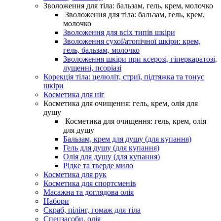
Зволоження для тіла: бальзам, гель, крем, молочко
Зволоження для тіла: бальзам, гель, крем,
молочко
Зволоження для всіх типів шкіри
Зволоження сухої/атопічної шкіри: крем,
гель, бальзам, молочко
Зволоження шкіри при ксерозі, гіперкаратозі,
лущенні, псоріазі
Корекція тіла: целюліт, стриї, підтяжка та тонус
шкіри
Косметика для ніг
Косметика для очищення: гель, крем, олія для
душу
Косметика для очищення: гель, крем, олія
для душу
Бальзам, крем для душу (для купання)
Гель для душу (для купання)
Олія для душу (для купання)
Рідке та тверде мило
Косметика для рук
Косметика для спортсменів
Масажна та доглядова олія
Набори
Скраб, пілінг, гомаж для тіла
Спецзасоби, олія