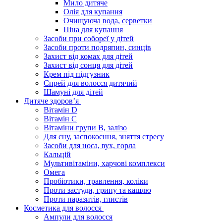
Мило дитяче
Олія для купання
Очищуюча вода, серветки
Піна для купання
Засоби при собореї у дітей
Засоби проти подряпин, синців
Захист від комах для дітей
Захист від сонця для дітей
Крем під підгузник
Спрей для волосся дитячий
Шамуні для дітей
Дитяче здоров’я
Вітамін D
Вітамін С
Вітаміни групи В, залізо
Для сну, заспокоєння, зняття стресу
Засоби для носа, вух, горла
Кальцій
Мультивітаміни, харчові комплекси
Омега
Пробіотики, травлення, коліки
Проти застуди, грипу та кашлю
Проти паразитів, глистів
Косметика для волосся
Ампули для волосся