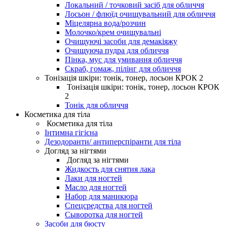
Локальний / точковий засіб для обличчя
Лосьон / флюїд очищувальний для обличчя
Міцелярна вода/розчин
Молочко/крем очищувальні
Очищуючі засоби для демакіяжу
Очищуюча пудра для обличчя
Пінка, мус для умивання обличчя
Скраб, гомаж, пілінг для обличчя
Тонізація шкіри: тонік, тонер, лосьон КРОК 2
Тонізація шкіри: тонік, тонер, лосьон КРОК
2
Тонік для обличчя
Косметика для тіла
Косметика для тіла
Інтимна гігієна
Дезодоранти/ антиперспіранти для тіла
Догляд за нігтями
Догляд за нігтями
Жидкость для снятия лака
Лаки для ногтей
Масло для ногтей
Набор для маникюра
Спецсредства для ногтей
Сыворотка для ногтей
Засоби для бюсту