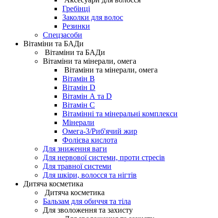
Гребінці
Заколки для волос
Резинки
Спецзасоби
Вітаміни та БАДи
Вітаміни та БАДи
Вітаміни та мінерали, омега
Вітаміни та мінерали, омега
Вітамін B
Вітамін D
Вітамін А та D
Вітамін С
Вітамінні та мінеральні комплекси
Мінерали
Омега-3/Риб'ячий жир
Фолієва кислота
Для зниження ваги
Для нервової системи, проти стресів
Для травної системи
Для шкіри, волосся та нігтів
Дитяча косметика
Дитяча косметика
Бальзам для обиччя та тіла
Для зволоження та захисту