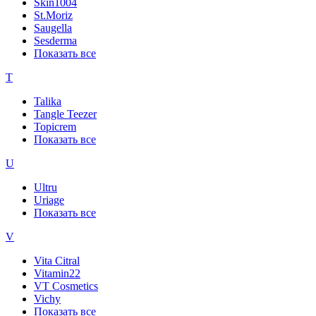
Skin1004
St.Moriz
Saugella
Sesderma
Показать все
T
Talika
Tangle Teezer
Topicrem
Показать все
U
Ultru
Uriage
Показать все
V
Vita Citral
Vitamin22
VT Cosmetics
Vichy
Показать все