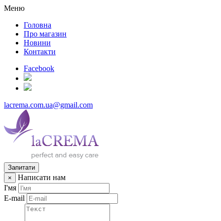
Меню
Головна
Про магазин
Новини
Контакти
Facebook
lacrema.com.ua@gmail.com
Запитати
Написати нам
×
І'мя
E-mail