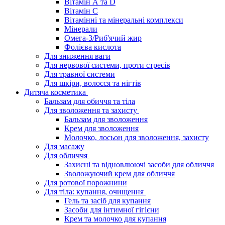
Вітамін А та D
Вітамін С
Вітамінні та мінеральні комплекси
Мінерали
Омега-3/Риб'ячий жир
Фолієва кислота
Для зниження ваги
Для нервової системи, проти стресів
Для травної системи
Для шкіри, волосся та нігтів
Дитяча косметика
Бальзам для обиччя та тіла
Для зволоження та захисту
Бальзам для зволоження
Крем для зволоження
Молочко, лосьон для зволоження, захисту
Для масажу
Для обличчя
Захисні та відновлюючі засоби для обличчя
Зволожуючий крем для обличчя
Для ротової порожнини
Для тіла: купання, очищення
Гель та засіб для купання
Засоби для інтимної гігієни
Крем та молочко для купання