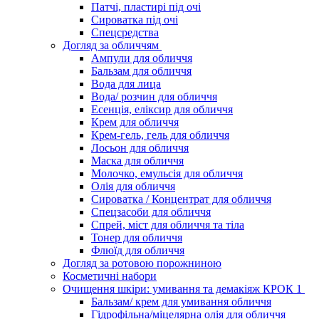
Патчі, пластирі під очі
Сироватка під очі
Спецсредства
Догляд за обличчям
Ампули для обличчя
Бальзам для обличчя
Вода для лица
Вода/ розчин для обличчя
Есенція, еліксир для обличчя
Крем для обличчя
Крем-гель, гель для обличчя
Лосьон для обличчя
Маска для обличчя
Молочко, емульсія для обличчя
Олія для обличчя
Сироватка / Концентрат для обличчя
Спецзасоби для обличчя
Спрей, міст для обличчя та тіла
Тонер для обличчя
Флюїд для обличчя
Догляд за ротовою порожниною
Косметичні набори
Очищення шкіри: умивання та демакіяж КРОК 1
Бальзам/ крем для умивання обличчя
Гідрофільна/міцелярна олія для обличчя