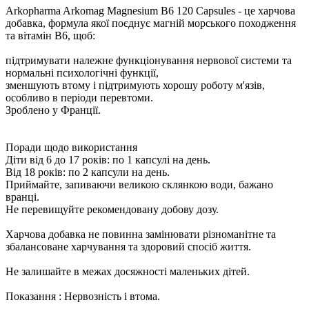
Arkopharma Arkomag Magnesium B6 120 Capsules - це харчова
добавка, формула якої поєднує магній морського походження
та вітамін B6, щоб:
підтримувати належне функціонування нервової системи та
нормальні психологічні функції,
зменшують втому і підтримують хорошу роботу м'язів,
особливо в періоди перевтоми.
Зроблено у Франції.
Поради щодо використання
Діти від 6 до 17 років: по 1 капсулі на день.
Від 18 років: по 2 капсули на день.
Приймайте, запиваючи великою склянкою води, бажано
вранці.
Не перевищуйте рекомендовану добову дозу.
Харчова добавка не повинна замінювати різноманітне та
збалансоване харчування та здоровий спосіб життя.
Не залишайте в межах досяжності маленьких дітей.
Показання : Нервозність і втома.