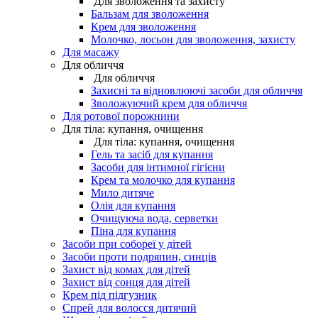
Для зволоження та захисту
Бальзам для зволоження
Крем для зволоження
Молочко, лосьон для зволоження, захисту
Для масажу
Для обличчя
Для обличчя
Захисні та відновлюючі засоби для обличчя
Зволожуючий крем для обличчя
Для ротової порожнини
Для тіла: купання, очищення
Для тіла: купання, очищення
Гель та засіб для купання
Засоби для інтимної гігієни
Крем та молочко для купання
Мило дитяче
Олія для купання
Очищуюча вода, серветки
Піна для купання
Засоби при собореї у дітей
Засоби проти подряпин, синців
Захист від комах для дітей
Захист від сонця для дітей
Крем під підгузник
Спрей для волосся дитячий