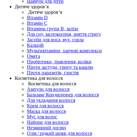
Шамуні для дітей
Дитяче здоров’я
Дитяче здоров’я
Вітамін D
Вітамін С
Вітаміни групи В, залізо
Для сну, заспокоєння, зняття стресу
Засоби для носа, вух, горла
Кальцій
Мультивітаміни, харчові комплекси
Омега
Пробіотики, травлення, коліки
Проти застуди, грипу та кашлю
Проти паразитів, глистів
Косметика для волосся
Косметика для волосся
Ампули для волосся
Бальзам/ Кондиціонер для волосся
Для укладання волосся
Крем для волосся
Маска для волосся
Мус для волос
Набори для волосся
Незмивний догляд
Олія / рідкий шовк для волосся