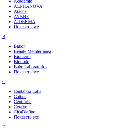
Academie
ALPHANOVA
Atache
AVENE
A-DERMA
Показать все
B
Babor
Beaute Mediterranea
Biotherm
Biotrade
Babe Laboratorios
Показать все
C
Cantabria Labs
Cattier
Centifolia
CeraVe
CicaBiafine
Показать все
D