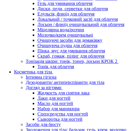
Гель для умивання обличчя
Диски, педи, серветки для обличчя
Елульсія, флюїд для обличчя
Локальний / точковий засіб для обличчя
Лосьон / флюїд очищувальний для обличчя
Міцелярна вода/розчин
Молочко/крем очищувальні
Очищуючі засоби для демакіяжу
Очищуюча пудра для обличчя
Пінка, мус для умивання обличчя
Скраб, гомаж, пілінг для обличчя
Тонізація шкіри: тонік, тонер, лосьон КРОК 2
Тонік для обличчя
Косметика для тіла
Інтимна гігієна
Дезодоранти/ антиперспіранти для тіла
Догляд за нігтями
Жидкость для снятия лака
Лаки для ногтей
Масло для ногтей
Набор для маникюра
Спецсредства для ногтей
Сыворотка для ногтей
Засоби для бюсту
Зволоження для тіла: бальзам, гель, крем, молочко