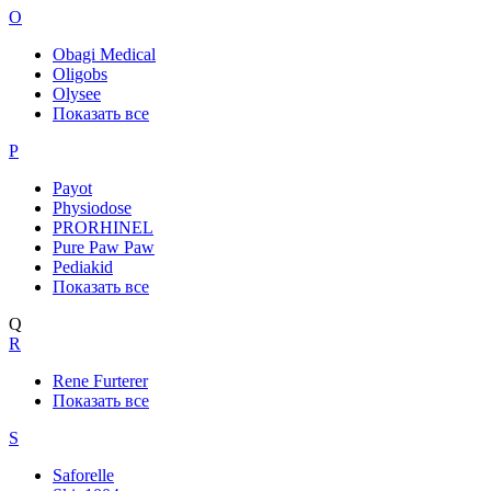
O
Obagi Medical
Oligobs
Olysee
Показать все
P
Payot
Physiodose
PRORHINEL
Pure Paw Paw
Pediakid
Показать все
Q
R
Rene Furterer
Показать все
S
Saforelle