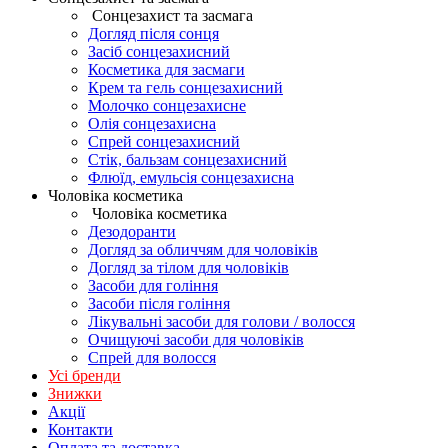
Сонцезахист та засмага
Догляд після сонця
Засіб сонцезахисний
Косметика для засмаги
Крем та гель сонцезахисний
Молочко сонцезахисне
Олія сонцезахисна
Спрей сонцезахисний
Стік, бальзам сонцезахисний
Флюїд, емульсія сонцезахисна
Чоловіка косметика
Чоловіка косметика
Дезодоранти
Догляд за обличчям для чоловіків
Догляд за тілом для чоловіків
Засоби для гоління
Засоби після гоління
Лікувальні засоби для голови / волосся
Очищуючі засоби для чоловіків
Спрей для волосся
Усі бренди
Знижки
Акції
Контакти
Оплата та доставка