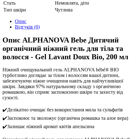
Стать
Немовлята, діти
Тип шкіри
Чутлива
Опис
Відгуків (0)
Опис ALPHANOVA Bebe Дитячий
органічний ніжний гель для тіла та
волосся - Gel Lavant Doux Bio, 200 мл
Ніжний очищувальний гель ALPHANOVA bébé® BIO
турботливо доглядає за тілом і волоссям вашої дитини,
забезпечуючи ніжне очищення навіть для найчутливішої
шкіри. Завдяки 97% натуральному складу з органічною
ромашкою, він сприяє заспокоєнню шкіри та захисту від
сухості.
✔️Делікатно очищає без використання мила та сульфатів
✔️Заспокоює та зволожує (органічна ромашка та алое вера)
✔️Залишає ніжний аромат квітів апельсина