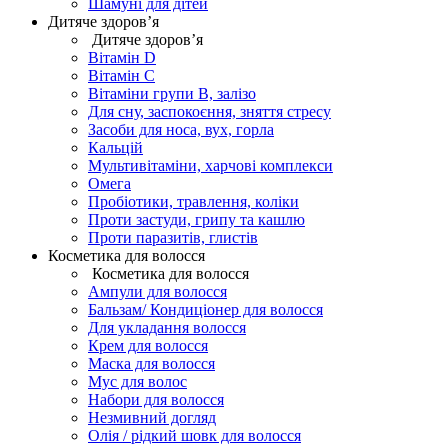
Шамуні для дітей
Дитяче здоров’я
Дитяче здоров’я
Вітамін D
Вітамін С
Вітаміни групи В, залізо
Для сну, заспокоєння, зняття стресу
Засоби для носа, вух, горла
Кальцій
Мультивітаміни, харчові комплекси
Омега
Пробіотики, травлення, коліки
Проти застуди, грипу та кашлю
Проти паразитів, глистів
Косметика для волосся
Косметика для волосся
Ампули для волосся
Бальзам/ Кондиціонер для волосся
Для укладання волосся
Крем для волосся
Маска для волосся
Мус для волос
Набори для волосся
Незмивний догляд
Олія / рідкий шовк для волосся