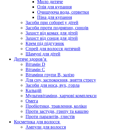
Мило дитяче
Олія для купання
Очищуюча вода, серветки
Піна для купання
Засоби при собореї у дітей
Засоби проти подряпин, синців
Захист від комах для дітей
Захист від сонця для дітей
Крем під підгузник
Спрей для волосся дитячий
Шамуні для дітей
Дитяче здоров’я
Вітамін D
Вітамін С
Вітаміни групи В, залізо
Для сну, заспокоєння, зняття стресу
Засоби для носа, вух, горла
Кальцій
Мультивітаміни, харчові комплекси
Омега
Пробіотики, травлення, коліки
Проти застуди, грипу та кашлю
Проти паразитів, глистів
Косметика для волосся
Ампули для волосся