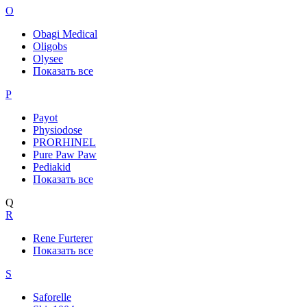
O
Obagi Medical
Oligobs
Olysee
Показать все
P
Payot
Physiodose
PRORHINEL
Pure Paw Paw
Pediakid
Показать все
Q
R
Rene Furterer
Показать все
S
Saforelle