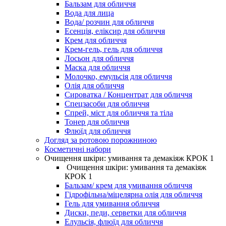
Бальзам для обличчя
Вода для лица
Вода/ розчин для обличчя
Есенція, еліксир для обличчя
Крем для обличчя
Крем-гель, гель для обличчя
Лосьон для обличчя
Маска для обличчя
Молочко, емульсія для обличчя
Олія для обличчя
Сироватка / Концентрат для обличчя
Спецзасоби для обличчя
Спрей, міст для обличчя та тіла
Тонер для обличчя
Флюїд для обличчя
Догляд за ротовою порожниною
Косметичні набори
Очищення шкіри: умивання та демакіяж КРОК 1
Очищення шкіри: умивання та демакіяж
КРОК 1
Бальзам/ крем для умивання обличчя
Гідрофільна/міцелярна олія для обличчя
Гель для умивання обличчя
Диски, педи, серветки для обличчя
Елульсія, флюїд для обличчя