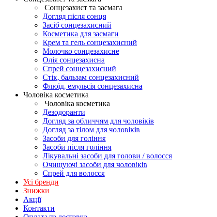
Сонцезахист та засмага
Догляд після сонця
Засіб сонцезахисний
Косметика для засмаги
Крем та гель сонцезахисний
Молочко сонцезахисне
Олія сонцезахисна
Спрей сонцезахисний
Стік, бальзам сонцезахисний
Флюїд, емульсія сонцезахисна
Чоловіка косметика
Чоловіка косметика
Дезодоранти
Догляд за обличчям для чоловіків
Догляд за тілом для чоловіків
Засоби для гоління
Засоби після гоління
Лікувальні засоби для голови / волосся
Очищуючі засоби для чоловіків
Спрей для волосся
Усі бренди
Знижки
Акції
Контакти
Оплата та доставка