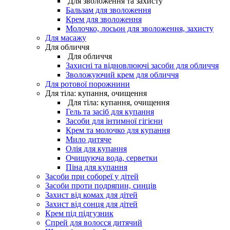
Для зволоження та захисту
Бальзам для зволоження
Крем для зволоження
Молочко, лосьон для зволоження, захисту
Для масажу
Для обличчя
Для обличчя
Захисні та відновлюючі засоби для обличчя
Зволожуючий крем для обличчя
Для ротової порожнини
Для тіла: купання, очищення
Для тіла: купання, очищення
Гель та засіб для купання
Засоби для інтимної гігієни
Крем та молочко для купання
Мило дитяче
Олія для купання
Очищуюча вода, серветки
Піна для купання
Засоби при собореї у дітей
Засоби проти подряпин, синців
Захист від комах для дітей
Захист від сонця для дітей
Крем під підгузник
Спрей для волосся дитячий