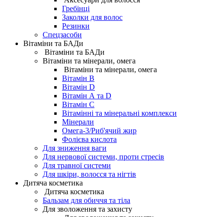
Гребінці
Заколки для волос
Резинки
Спецзасоби
Вітаміни та БАДи
Вітаміни та БАДи
Вітаміни та мінерали, омега
Вітаміни та мінерали, омега
Вітамін B
Вітамін D
Вітамін А та D
Вітамін С
Вітамінні та мінеральні комплекси
Мінерали
Омега-3/Риб'ячий жир
Фолієва кислота
Для зниження ваги
Для нервової системи, проти стресів
Для травної системи
Для шкіри, волосся та нігтів
Дитяча косметика
Дитяча косметика
Бальзам для обиччя та тіла
Для зволоження та захисту