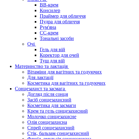
BB-крем
Консилер
Праймер для обличчя
Пудра для обличчя
Рум'яна
СС-крем
Тональні засоби
Очі
Гель для вій
Коректор для очей
Туш для вій
Материнство та лактація
Вітаміни для вагітних та годуючих
Для лактації
Косметика для вагітних та годуючих
Сонцезахист та засмага
Догляд після сонця
Засіб сонцезахисний
Косметика для засмаги
Крем та гель сонцезахисний
Молочко сонцезахисне
Олія сонцезахисна
Спрей сонцезахисний
Стік, бальзам сонцезахисний
Флюїд, емульсія сонцезахисна