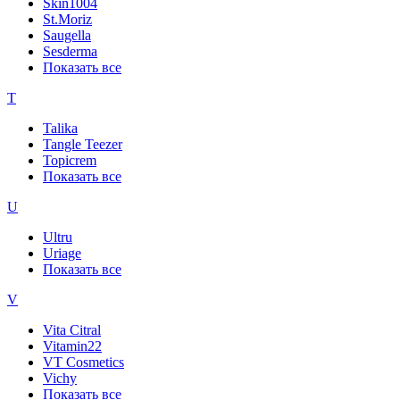
Skin1004
St.Moriz
Saugella
Sesderma
Показать все
T
Talika
Tangle Teezer
Topicrem
Показать все
U
Ultru
Uriage
Показать все
V
Vita Citral
Vitamin22
VT Cosmetics
Vichy
Показать все