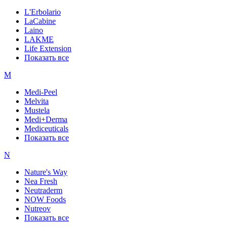
L'Erbolario
LaCabine
Laino
LAKME
Life Extension
Показать все
M
Medi-Peel
Melvita
Mustela
Medi+Derma
Mediceuticals
Показать все
N
Nature's Way
Nea Fresh
Neutraderm
NOW Foods
Nutreov
Показать все