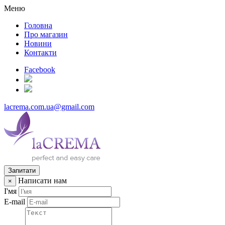
Меню
Головна
Про магазин
Новини
Контакти
Facebook
lacrema.com.ua@gmail.com
Запитати
Написати нам
×
І'мя
E-mail