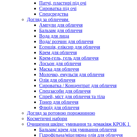
Патчі, пластирі під очі
Сироватка під очі
Спецсредства
Догляд за обличчям
Ампули для обличчя
Бальзам для обличчя
Вода для лица
Вода/ розчин для обличчя
Есенція, еліксир для обличчя
Крем для обличчя
Крем-гель, гель для обличчя
Лосьон для обличчя
Маска для обличчя
Молочко, емульсія для обличчя
Олія для обличчя
Сироватка / Концентрат для обличчя
Спецзасоби для обличчя
Спрей, міст для обличчя та тіла
Тонер для обличчя
Флюїд для обличчя
Догляд за ротовою порожниною
Косметичні набори
Очищення шкіри: умивання та демакіяж КРОК 1
Бальзам/ крем для умивання обличчя
Гідрофільна/міцелярна олія для обличчя