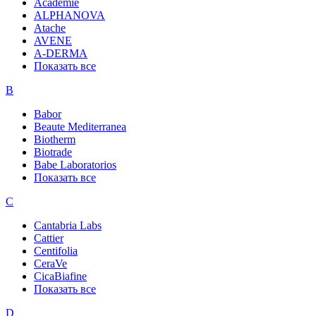
Academie
ALPHANOVA
Atache
AVENE
A-DERMA
Показать все
B
Babor
Beaute Mediterranea
Biotherm
Biotrade
Babe Laboratorios
Показать все
C
Cantabria Labs
Cattier
Centifolia
CeraVe
CicaBiafine
Показать все
D