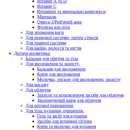
Вітамін А та D
Вітамін С
Вітамінні та мінеральні комплекси
Мінерали
Омега-3/Риб'ячий жир
Фолієва кислота
Для зниження ваги
Для нервової системи, проти стресів
Для травної системи
Для шкіри, волосся та нігтів
Дитяча косметика
Бальзам для обиччя та тіла
Для зволоження та захисту
Бальзам для зволоження
Крем для зволоження
Молочко, лосьон для зволоження, захисту
Для масажу
Для обличчя
Захисні та відновлюючі засоби для обличчя
Зволожуючий крем для обличчя
Для ротової порожнини
Для тіла: купання, очищення
Гель та засіб для купання
Засоби для інтимної гігієни
Крем та молочко для купання