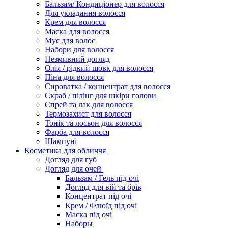
Бальзам/ Кондиціонер для волосся
Для укладання волосся
Крем для волосся
Маска для волосся
Мус для волос
Набори для волосся
Незмивний догляд
Олія / рідкий шовк для волосся
Піна для волосся
Сироватка / концентрат для волосся
Скраб / пілінг для шкіри голови
Спрей та лак для волосся
Термозахист для волосся
Тонік та лосьон для волосся
Фарба для волосся
Шампуні
Косметика для обличчя
Догляд для губ
Догляд для очей
Бальзам / Гель під очі
Догляд для вій та брів
Концентрат під очі
Крем / Флюїд під очі
Маска під очі
Наборы