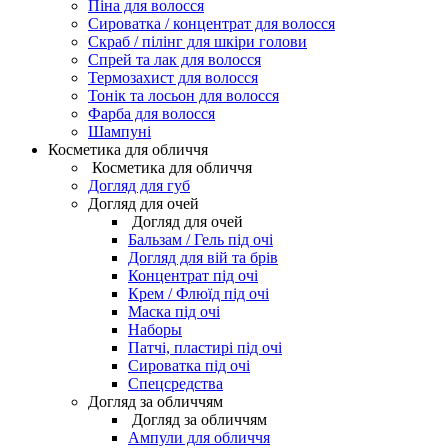
Піна для волосся
Сироватка / концентрат для волосся
Скраб / пілінг для шкіри голови
Спрей та лак для волосся
Термозахист для волосся
Тонік та лосьон для волосся
Фарба для волосся
Шампуні
Косметика для обличчя
Косметика для обличчя
Догляд для губ
Догляд для очей
Догляд для очей
Бальзам / Гель під очі
Догляд для вій та брів
Концентрат під очі
Крем / Флюїд під очі
Маска під очі
Наборы
Патчі, пластирі під очі
Сироватка під очі
Спецсредства
Догляд за обличчям
Догляд за обличчям
Ампули для обличчя