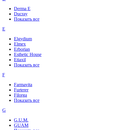
Derma E
Ducray
Показать все
E
Elgydium
Elmex
Erborian
Esthetic House
Etiaxil
Показать все
F
Farmavita
Furterer
Filorga
Показать все
G
G.U.M.
GUAM