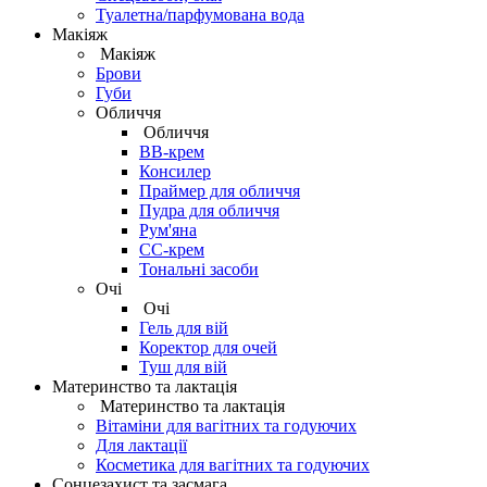
Туалетна/парфумована вода
Макіяж
Макіяж
Брови
Губи
Обличчя
Обличчя
BB-крем
Консилер
Праймер для обличчя
Пудра для обличчя
Рум'яна
СС-крем
Тональні засоби
Очі
Очі
Гель для вій
Коректор для очей
Туш для вій
Материнство та лактація
Материнство та лактація
Вітаміни для вагітних та годуючих
Для лактації
Косметика для вагітних та годуючих
Сонцезахист та засмага