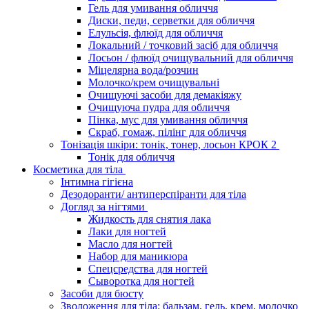
Гель для умивання обличчя
Диски, педи, серветки для обличчя
Елульсія, флюїд для обличчя
Локальний / точковий засіб для обличчя
Лосьон / флюїд очищувальний для обличчя
Міцелярна вода/розчин
Молочко/крем очищувальні
Очищуючі засоби для демакіяжу
Очищуюча пудра для обличчя
Пінка, мус для умивання обличчя
Скраб, гомаж, пілінг для обличчя
Тонізація шкіри: тонік, тонер, лосьон КРОК 2
Тонік для обличчя
Косметика для тіла
Інтимна гігієна
Дезодоранти/ антиперспіранти для тіла
Догляд за нігтями
Жидкость для снятия лака
Лаки для ногтей
Масло для ногтей
Набор для маникюра
Спецсредства для ногтей
Сыворотка для ногтей
Засоби для бюсту
Зволоження для тіла: бальзам, гель, крем, молочко