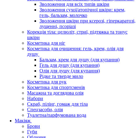
Зволоження для всіх типів шкіри
Зволоження сухої/атопічної шкіри: крем,
гель, бальзам, молочко
Зволоження шкіри при ксерозі, гіперкаратозі,
лущенні, псоріазі
Корекція тіла: целюліт, стриї, підтяжка та тонус
шкіри
Косметика для ніг
Косметика для очищення: гель, крем, олія для
душу
Бальзам, крем для душу (для купання)
Гель для душу (для купання)
Олія для душу (для купання)
Рідке та тверде мило
Косметика для рук
Косметика для спортсменів
Масажна та доглядова олія
Набори
Скраб, пілінг, гомаж для тіла
Спецзасоби, олія
Туалетна/парфумована вода
Макіяж
Брови
Губи
Обличчя