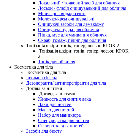
Локальний / точковий засіб для обличчя
Лосьон / флюїд очищувальний для обличчя
Міцелярна вода/розчин
Молочко/крем очищувальні
Очищуючі засоби для демакіяжу
Очищуюча пудра для обличчя
Пінка, мус для умивання обличчя
Скраб, гомаж, пілінг для обличчя
Тонізація шкіри: тонік, тонер, лосьон КРОК 2
Тонізація шкіри: тонік, тонер, лосьон КРОК
2
Тонік для обличчя
Косметика для тіла
Косметика для тіла
Інтимна гігієна
Дезодоранти/ антиперспіранти для тіла
Догляд за нігтями
Догляд за нігтями
Жидкость для снятия лака
Лаки для ногтей
Масло для ногтей
Набор для маникюра
Спецсредства для ногтей
Сыворотка для ногтей
Засоби для бюсту