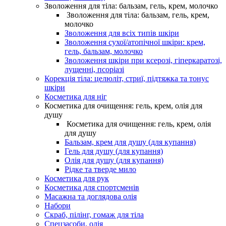
Зволоження для тіла: бальзам, гель, крем, молочко
Зволоження для тіла: бальзам, гель, крем,
молочко
Зволоження для всіх типів шкіри
Зволоження сухої/атопічної шкіри: крем,
гель, бальзам, молочко
Зволоження шкіри при ксерозі, гіперкаратозі,
лущенні, псоріазі
Корекція тіла: целюліт, стриї, підтяжка та тонус
шкіри
Косметика для ніг
Косметика для очищення: гель, крем, олія для
душу
Косметика для очищення: гель, крем, олія
для душу
Бальзам, крем для душу (для купання)
Гель для душу (для купання)
Олія для душу (для купання)
Рідке та тверде мило
Косметика для рук
Косметика для спортсменів
Масажна та доглядова олія
Набори
Скраб, пілінг, гомаж для тіла
Спецзасоби, олія