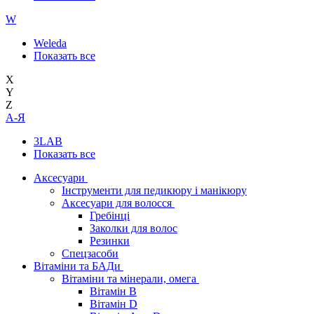
W
Weleda
Показать все
X
Y
Z
А-Я
3LAB
Показать все
Аксесуари
Інструменти для педикюру і манікюру
Аксесуари для волосся
Гребінці
Заколки для волос
Резинки
Спецзасоби
Вітаміни та БАДи
Вітаміни та мінерали, омега
Вітамін B
Вітамін D