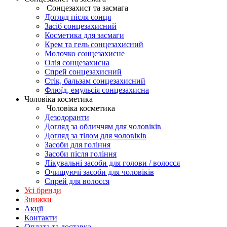
Сонцезахист та засмага
Догляд після сонця
Засіб сонцезахисний
Косметика для засмаги
Крем та гель сонцезахисний
Молочко сонцезахисне
Олія сонцезахисна
Спрей сонцезахисний
Стік, бальзам сонцезахисний
Флюїд, емульсія сонцезахисна
Чоловіка косметика
Чоловіка косметика
Дезодоранти
Догляд за обличчям для чоловіків
Догляд за тілом для чоловіків
Засоби для гоління
Засоби після гоління
Лікувальні засоби для голови / волосся
Очищуючі засоби для чоловіків
Спрей для волосся
Усі бренди
Знижки
Акції
Контакти
Оплата та доставка