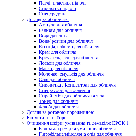
Патчі, пластирі під очі
Сироватка під очі
Спецсредства
Догляд за обличчям
Ампули для обличчя
Бальзам для обличчя
Вода для лица
Вода/ розчин для обличчя
Есенція, еліксир для обличчя
Крем для обличчя
Крем-гель, гель для обличчя
Лосьон для обличчя
Маска для обличчя
Молочко, емульсія для обличчя
Олія для обличчя
Сироватка / Концентрат для обличчя
Спецзасоби для обличчя
Спрей, міст для обличчя та тіла
Тонер для обличчя
Флюїд для обличчя
Догляд за ротовою порожниною
Косметичні набори
Очищення шкіри: умивання та демакіяж КРОК 1
Бальзам/ крем для умивання обличчя
Гідрофільна/міцелярна олія для обличчя