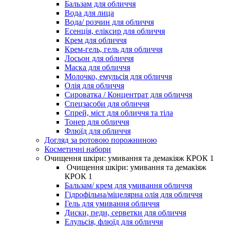
Бальзам для обличчя
Вода для лица
Вода/ розчин для обличчя
Есенція, еліксир для обличчя
Крем для обличчя
Крем-гель, гель для обличчя
Лосьон для обличчя
Маска для обличчя
Молочко, емульсія для обличчя
Олія для обличчя
Сироватка / Концентрат для обличчя
Спецзасоби для обличчя
Спрей, міст для обличчя та тіла
Тонер для обличчя
Флюїд для обличчя
Догляд за ротовою порожниною
Косметичні набори
Очищення шкіри: умивання та демакіяж КРОК 1
Очищення шкіри: умивання та демакіяж
КРОК 1
Бальзам/ крем для умивання обличчя
Гідрофільна/міцелярна олія для обличчя
Гель для умивання обличчя
Диски, педи, серветки для обличчя
Елульсія, флюїд для обличчя