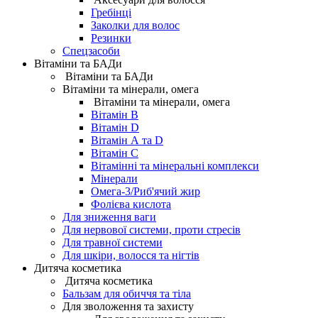
Гребінці
Заколки для волос
Резинки
Спецзасоби
Вітаміни та БАДи
Вітаміни та БАДи
Вітаміни та мінерали, омега
Вітаміни та мінерали, омега
Вітамін B
Вітамін D
Вітамін А та D
Вітамін С
Вітамінні та мінеральні комплекси
Мінерали
Омега-3/Риб'ячий жир
Фолієва кислота
Для зниження ваги
Для нервової системи, проти стресів
Для травної системи
Для шкіри, волосся та нігтів
Дитяча косметика
Дитяча косметика
Бальзам для обиччя та тіла
Для зволоження та захисту