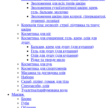
Зволоження для всіх типів шкіри
Зволоження сухої/атопічної шкіри: крем,
гель, бальзам, молочко
Зволоження шкіри при ксерозі, гіперкаратозі,
лущенні, псоріазі
Корекція тіла: целюліт, стриї, підтяжка та тонус
шкіри
Косметика для ніг
Косметика для очищення: гель, крем, олія для
душу
Бальзам, крем для душу (для купання)
Гель для душу (для купання)
Олія для душу (для купання)
Рідке та тверде мило
Косметика для рук
Косметика для спортсменів
Масажна та доглядова олія
Набори
Скраб, пілінг, гомаж для тіла
Спецзасоби, олія
Туалетна/парфумована вода
Макіяж
Брови
Губи
Обличчя