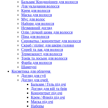
Бальзам/ Кондиціонер для волосся
Для укладання волосся
Крем для волосся
Маска для волосся
Мус для волос
Набори для волосся
Незмивний догляд
Олія / рідкий шовк для волосся
Піна для волосся
Сироватка / концентрат для волосся
Скраб / пілінг для шкіри голови
Спрей та лак для волосся
Термозахист для волосся
Тонік та лосьон для волосся
Фарба для волосся
Шампуні
Косметика для обличчя
Догляд для губ
Догляд для очей
Бальзам / Гель під очі
Догляд для вій та брів
Концентрат під очі
Крем / Флюїд під очі
Маска під очі
Наборы