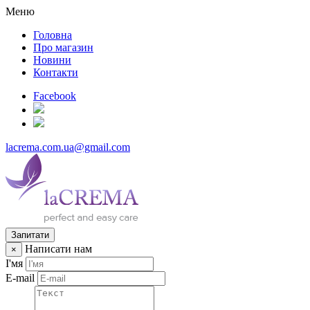
Меню
Головна
Про магазин
Новини
Контакти
Facebook
lacrema.com.ua@gmail.com
Запитати
Написати нам
×
І'мя
E-mail