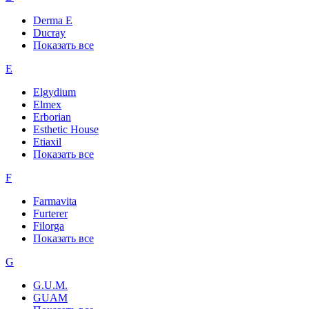
Derma E
Ducray
Показать все
E
Elgydium
Elmex
Erborian
Esthetic House
Etiaxil
Показать все
F
Farmavita
Furterer
Filorga
Показать все
G
G.U.M.
GUAM