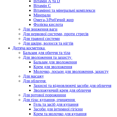
Вітамін А та D
Вітамін С
Вітамінні та мінеральні комплекси
Мінерали
Омега-3/Риб'ячий жир
Фолієва кислота
Для зниження ваги
Для нервової системи, проти стресів
Для травної системи
Для шкіри, волосся та нігтів
Дитяча косметика
Бальзам для обиччя та тіла
Для зволоження та захисту
Бальзам для зволоження
Крем для зволоження
Молочко, лосьон для зволоження, захисту
Для масажу
Для обличчя
Захисні та відновлюючі засоби для обличчя
Зволожуючий крем для обличчя
Для ротової порожнини
Для тіла: купання, очищення
Гель та засіб для купання
Засоби для інтимної гігієни
Крем та молочко для купання