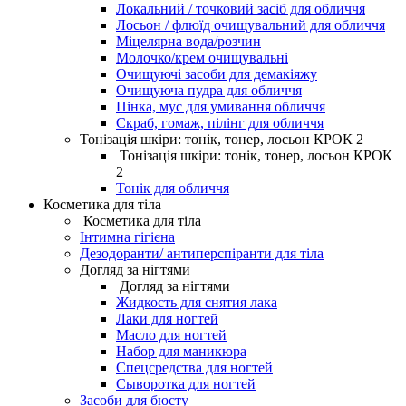
Локальний / точковий засіб для обличчя
Лосьон / флюїд очищувальний для обличчя
Міцелярна вода/розчин
Молочко/крем очищувальні
Очищуючі засоби для демакіяжу
Очищуюча пудра для обличчя
Пінка, мус для умивання обличчя
Скраб, гомаж, пілінг для обличчя
Тонізація шкіри: тонік, тонер, лосьон КРОК 2
Тонізація шкіри: тонік, тонер, лосьон КРОК
2
Тонік для обличчя
Косметика для тіла
Косметика для тіла
Інтимна гігієна
Дезодоранти/ антиперспіранти для тіла
Догляд за нігтями
Догляд за нігтями
Жидкость для снятия лака
Лаки для ногтей
Масло для ногтей
Набор для маникюра
Спецсредства для ногтей
Сыворотка для ногтей
Засоби для бюсту