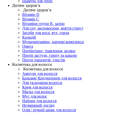
Шамуні для дітей
Дитяче здоров’я
Дитяче здоров’я
Вітамін D
Вітамін С
Вітаміни групи В, залізо
Для сну, заспокоєння, зняття стресу
Засоби для носа, вух, горла
Кальцій
Мультивітаміни, харчові комплекси
Омега
Пробіотики, травлення, коліки
Проти застуди, грипу та кашлю
Проти паразитів, глистів
Косметика для волосся
Косметика для волосся
Ампули для волосся
Бальзам/ Кондиціонер для волосся
Для укладання волосся
Крем для волосся
Маска для волосся
Мус для волос
Набори для волосся
Незмивний догляд
Олія / рідкий шовк для волосся