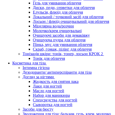
Гель для умивання обличчя
Диски, педи, серветки для обличчя
Елульсія, флюїд для обличчя
Локальний / точковий засіб для обличчя
Лосьон / флюїд очищувальний для обличчя
Міцелярна вода/розчин
Молочко/крем очищувальні
Очищуючі засоби для демакіяжу
Очищуюча пудра для обличчя
Пінка, мус для умивання обличчя
Скраб, гомаж, пілінг для обличчя
Тонізація шкіри: тонік, тонер, лосьон КРОК 2
Тонік для обличчя
Косметика для тіла
Інтимна гігієна
Дезодоранти/ антиперспіранти для тіла
Догляд за нігтями
Жидкость для снятия лака
Лаки для ногтей
Масло для ногтей
Набор для маникюра
Спецсредства для ногтей
Сыворотка для ногтей
Засоби для бюсту
Зволоження для тіла: бальзам, гель, крем, молочко