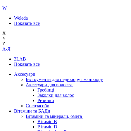
W
Weleda
Показать все
X
Y
Z
А-Я
3LAB
Показать все
Аксесуари
Інструменти для педикюру і манікюру
Аксесуари для волосся
Гребінці
Заколки для волос
Резинки
Спецзасоби
Вітаміни та БАДи
Вітаміни та мінерали, омега
Вітамін B
Вітамін D