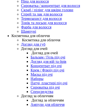
Піна для волосся
Сироватка / концентрат для волосся
Скраб / пілінг для шкіри голови
Спрей та лак для волосся
Термозахист для волосся
Тонік та лосьон для волосся
Фарба для волосся
Шампуні
Косметика для обличчя
Косметика для обличчя
Догляд для губ
Догляд для очей
Догляд для очей
Бальзам / Гель під очі
Догляд для вій та брів
Концентрат під очі
Крем / Флюїд під очі
Маска під очі
Наборы
Патчі, пластирі під очі
Сироватка під очі
Спецсредства
Догляд за обличчям
Догляд за обличчям
Ампули для обличчя