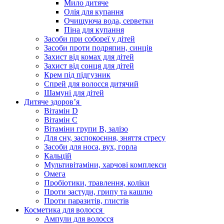
Мило дитяче
Олія для купання
Очищуюча вода, серветки
Піна для купання
Засоби при собореї у дітей
Засоби проти подряпин, синців
Захист від комах для дітей
Захист від сонця для дітей
Крем під підгузник
Спрей для волосся дитячий
Шамуні для дітей
Дитяче здоров’я
Вітамін D
Вітамін С
Вітаміни групи В, залізо
Для сну, заспокоєння, зняття стресу
Засоби для носа, вух, горла
Кальцій
Мультивітаміни, харчові комплекси
Омега
Пробіотики, травлення, коліки
Проти застуди, грипу та кашлю
Проти паразитів, глистів
Косметика для волосся
Ампули для волосся