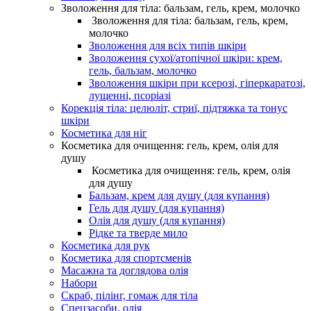
Зволоження для тіла: бальзам, гель, крем, молочко
Зволоження для тіла: бальзам, гель, крем,
молочко
Зволоження для всіх типів шкіри
Зволоження сухої/атопічної шкіри: крем,
гель, бальзам, молочко
Зволоження шкіри при ксерозі, гіперкаратозі,
лущенні, псоріазі
Корекція тіла: целюліт, стриї, підтяжка та тонус
шкіри
Косметика для ніг
Косметика для очищення: гель, крем, олія для
душу
Косметика для очищення: гель, крем, олія
для душу
Бальзам, крем для душу (для купання)
Гель для душу (для купання)
Олія для душу (для купання)
Рідке та тверде мило
Косметика для рук
Косметика для спортсменів
Масажна та доглядова олія
Набори
Скраб, пілінг, гомаж для тіла
Спецзасоби, олія