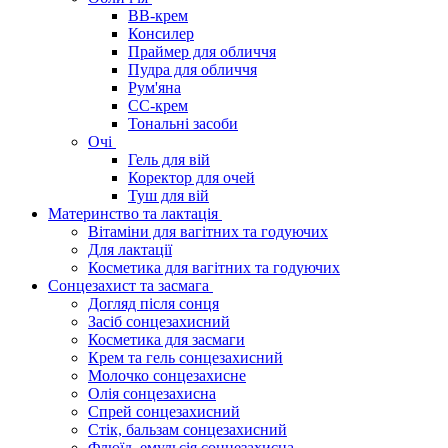
BB-крем
Консилер
Праймер для обличчя
Пудра для обличчя
Рум'яна
СС-крем
Тональні засоби
Очі
Гель для вій
Коректор для очей
Туш для вій
Материнство та лактація
Вітаміни для вагітних та годуючих
Для лактації
Косметика для вагітних та годуючих
Сонцезахист та засмага
Догляд після сонця
Засіб сонцезахисний
Косметика для засмаги
Крем та гель сонцезахисний
Молочко сонцезахисне
Олія сонцезахисна
Спрей сонцезахисний
Стік, бальзам сонцезахисний
Флюїд, емульсія сонцезахисна