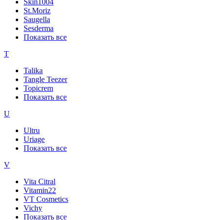
Skin1004
St.Moriz
Saugella
Sesderma
Показать все
T
Talika
Tangle Teezer
Topicrem
Показать все
U
Ultru
Uriage
Показать все
V
Vita Citral
Vitamin22
VT Cosmetics
Vichy
Показать все