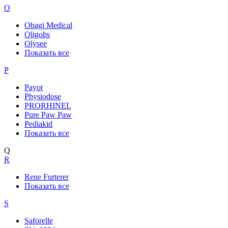
O
Obagi Medical
Oligobs
Olysee
Показать все
P
Payot
Physiodose
PRORHINEL
Pure Paw Paw
Pediakid
Показать все
Q
R
Rene Furterer
Показать все
S
Saforelle