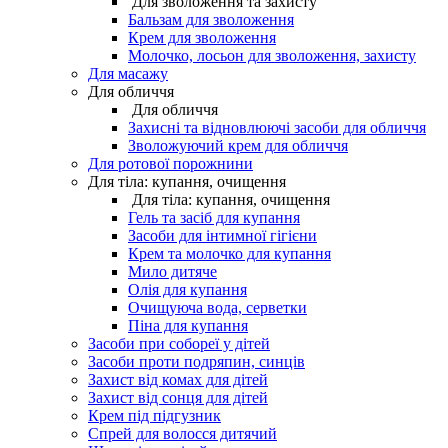
Для зволоження та захисту
Бальзам для зволоження
Крем для зволоження
Молочко, лосьон для зволоження, захисту
Для масажу
Для обличчя
Для обличчя
Захисні та відновлюючі засоби для обличчя
Зволожуючий крем для обличчя
Для ротової порожнини
Для тіла: купання, очищення
Для тіла: купання, очищення
Гель та засіб для купання
Засоби для інтимної гігієни
Крем та молочко для купання
Мило дитяче
Олія для купання
Очищуюча вода, серветки
Піна для купання
Засоби при собореї у дітей
Засоби проти подряпин, синців
Захист від комах для дітей
Захист від сонця для дітей
Крем під підгузник
Спрей для волосся дитячий