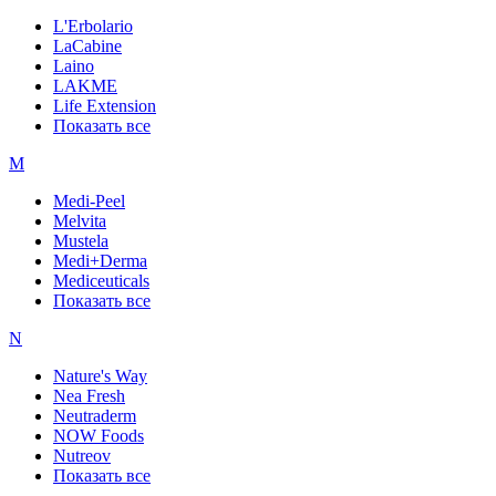
L'Erbolario
LaCabine
Laino
LAKME
Life Extension
Показать все
M
Medi-Peel
Melvita
Mustela
Medi+Derma
Mediceuticals
Показать все
N
Nature's Way
Nea Fresh
Neutraderm
NOW Foods
Nutreov
Показать все