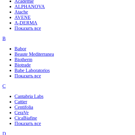
Academie
ALPHANOVA
Atache
AVENE
A-DERMA
Показать все
B
Babor
Beaute Mediterranea
Biotherm
Biotrade
Babe Laboratorios
Показать все
C
Cantabria Labs
Cattier
Centifolia
CeraVe
CicaBiafine
Показать все
D