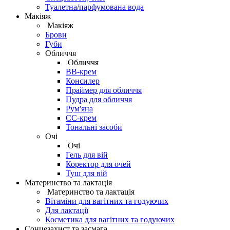
Туалетна/парфумована вода
Макіяж
Макіяж
Брови
Губи
Обличчя
Обличчя
BB-крем
Консилер
Праймер для обличчя
Пудра для обличчя
Рум'яна
СС-крем
Тональні засоби
Очі
Очі
Гель для вій
Коректор для очей
Туш для вій
Материнство та лактація
Материнство та лактація
Вітаміни для вагітних та годуючих
Для лактації
Косметика для вагітних та годуючих
Сонцезахист та засмага